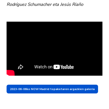
Rodríguez Schumacher eta Jesús Riaño
2023-06-06ko NOW Madrid topaketaren argazkien galeria