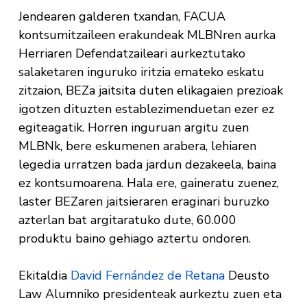
Jendearen galderen txandan, FACUA
kontsumitzaileen erakundeak MLBNren aurka
Herriaren Defendatzaileari aurkeztutako
salaketaren inguruko iritzia emateko eskatu
zitzaion, BEZa jaitsita duten elikagaien prezioak
igotzen dituzten establezimenduetan ezer ez
egiteagatik. Horren inguruan argitu zuen
MLBNk, bere eskumenen arabera, lehiaren
legedia urratzen bada jardun dezakeela, baina
ez kontsumoarena. Hala ere, gaineratu zuenez,
laster BEZaren jaitsieraren eraginari buruzko
azterlan bat argitaratuko dute, 60.000
produktu baino gehiago aztertu ondoren.
Ekitaldia
David Fernández de Retana
Deusto
Law Alumniko presidenteak aurkeztu zuen eta