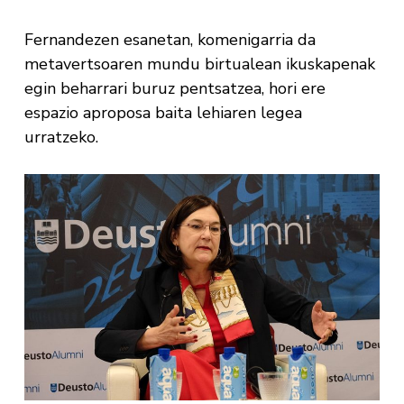
Fernandezen esanetan, komenigarria da
metavertsoaren mundu birtualean ikuskapenak
egin beharrari buruz pentsatzea, hori ere
espazio aproposa baita lehiaren legea
urratzeko.