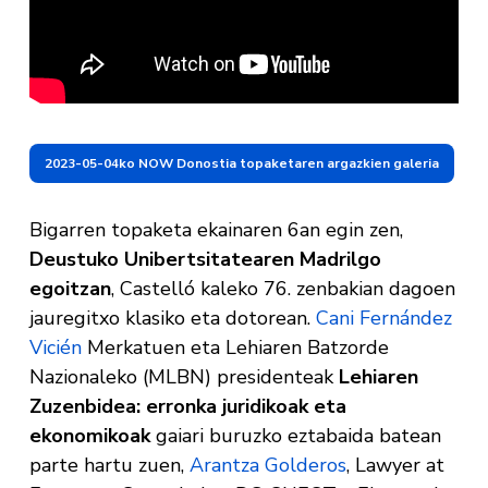
2023-05-04ko NOW Donostia topaketaren argazkien galeria
Bigarren topaketa ekainaren 6an egin zen,
Deustuko Unibertsitatearen Madrilgo
egoitzan
, Castelló kaleko 76. zenbakian dagoen
jauregitxo klasiko eta dotorean.
Cani Fernández
Vicién
Merkatuen eta Lehiaren Batzorde
Nazionaleko (MLBN) presidenteak
Lehiaren
Zuzenbidea: erronka juridikoak eta
ekonomikoak
gaiari buruzko eztabaida batean
parte hartu zuen,
Arantza Golderos
, Lawyer at