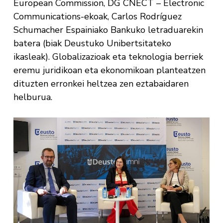
European Commission, DG CNECT – Electronic
Communications-ekoak, Carlos Rodríguez
Schumacher Espainiako Bankuko letraduarekin
batera (biak Deustuko Unibertsitateko
ikasleak). Globalizazioak eta teknologia berriek
eremu juridikoan eta ekonomikoan planteatzen
dituzten erronkei heltzea zen eztabaidaren
helburua.