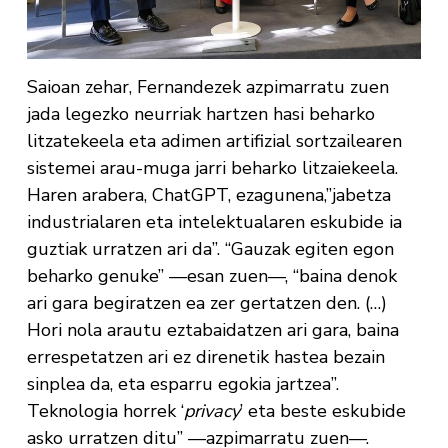
Saioan zehar, Fernandezek azpimarratu zuen
jada legezko neurriak hartzen hasi beharko
litzatekeela eta adimen artifizial sortzailearen
sistemei arau-muga jarri beharko litzaiekeela.
Haren arabera, ChatGPT, ezagunena,”jabetza
industrialaren eta intelektualaren eskubide ia
guztiak urratzen ari da”. “Gauzak egiten egon
beharko genuke” —esan zuen—, “baina denok
ari gara begiratzen ea zer gertatzen den. (…)
Hori nola arautu eztabaidatzen ari gara, baina
errespetatzen ari ez direnetik hastea bezain
sinplea da, eta esparru egokia jartzea”.
Teknologia horrek ‘
privacy
’ eta beste eskubide
asko urratzen ditu” —azpimarratu zuen—.