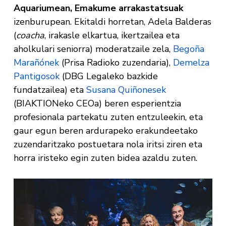
Aquariumean, Emakume arrakastatsuak
izenburupean. Ekitaldi horretan, Adela Balderas
(
coacha
, irakasle elkartua, ikertzailea eta
aholkulari seniorra) moderatzaile zela,
Begoña
Marañónek
(Prisa Radioko zuzendaria),
Demelza
Pantigosok
(DBG Legaleko bazkide
fundatzailea) eta
Susana Quiñonesek
(BIAKTIONeko CEOa) beren esperientzia
profesionala partekatu zuten entzuleekin, eta
gaur egun beren ardurapeko erakundeetako
zuzendaritzako postuetara nola iritsi ziren eta
horra iristeko egin zuten bidea azaldu zuten.