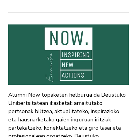
Alumni Now topaketen helburua da Deustuko
Unibertsitatean ikasketak amaitutako
pertsonak biltzea, aktualitateko, inspirazioko
eta hausnarketako gaien inguruan iritziak
partekatzeko, konektatzeko eta giro lasai eta
profesionalean gozatzeko. Deustuko