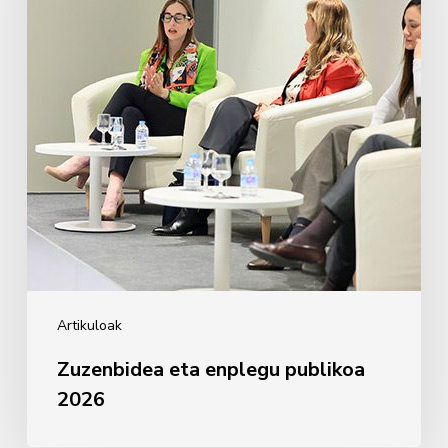
2026
Artikuloak
Zuzenbidea eta enplegu publikoa
2026