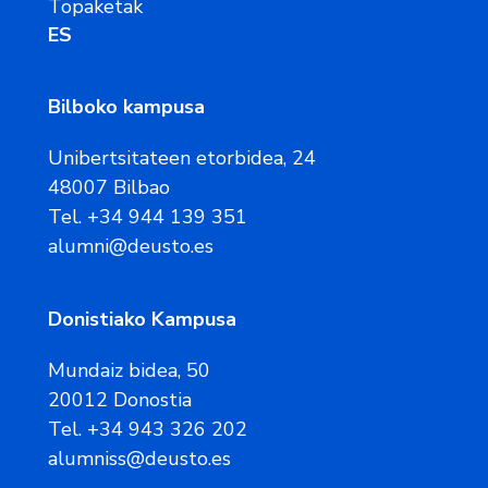
Topaketak
ES
Bilboko kampusa
Unibertsitateen etorbidea, 24
48007 Bilbao
Tel. +34 944 139 351
alumni@deusto.es
Donistiako Kampusa
Mundaiz bidea, 50
20012 Donostia
Tel. +34 943 326 202
alumniss@deusto.es