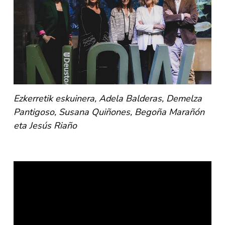
Ezkerretik eskuinera, Adela Balderas, Demelza
Pantigoso, Susana Quiñones, Begoña Marañón
eta Jesús Riaño