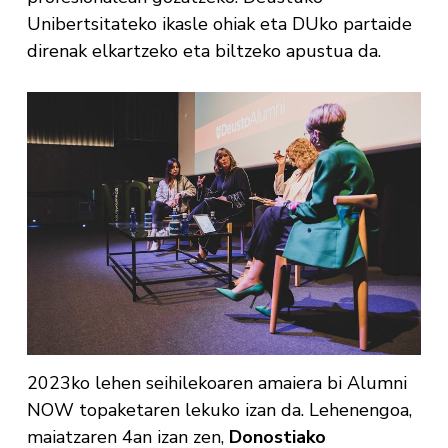
Unibertsitateko ikasle ohiak eta DUko partaide
direnak elkartzeko eta biltzeko apustua da.
2023ko lehen seihilekoaren amaiera bi Alumni
NOW topaketaren lekuko izan da. Lehenengoa,
maiatzaren 4an izan zen,
Donostiako