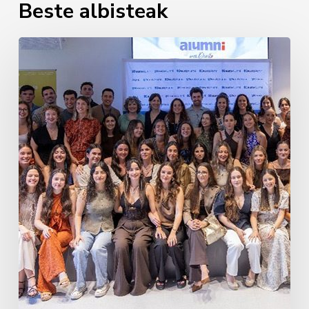
Beste albisteak
Erizaintzako
lehen
promozioaren
agurra
2026an