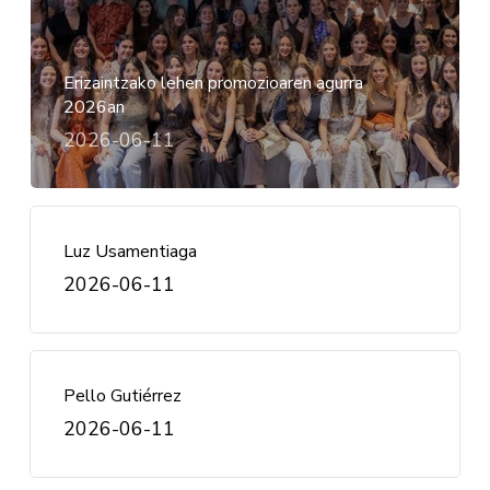
Erizaintzako lehen promozioaren agurra
2026an
2026-06-11
Luz Usamentiaga
2026-06-11
Pello Gutiérrez
2026-06-11