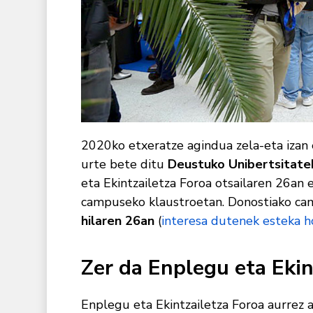
2020ko etxeratze agindua zela-eta izan 
urte bete ditu
Deustuko Unibertsitate
eta Ekintzailetza Foroa otsailaren 26an 
campuseko klaustroetan. Donostiako ca
hilaren 26an
(
interesa dutenek esteka 
Zer da Enplegu eta Ekin
Enplegu eta Ekintzailetza Foroa aurrez