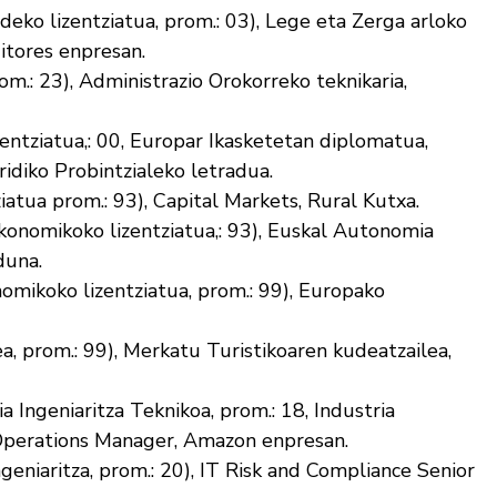
eko lizentziatua, prom.: 03), Lege eta Zerga arloko
itores enpresan.
m.: 23), Administrazio Orokorreko teknikaria,
ntziatua,: 00, Europar Ikasketetan diplomatua,
ridiko Probintzialeko letradua.
iatua prom.: 93), Capital Markets, Rural Kutxa.
onomikoko lizentziatua,: 93), Euskal Autonomia
duna.
mikoko lizentziatua, prom.: 99), Europako
a, prom.: 99), Merkatu Turistikoaren kudeatzailea,
a Ingeniaritza Teknikoa, prom.: 18, Industria
, Operations Manager, Amazon enpresan.
geniaritza, prom.: 20), IT Risk and Compliance Senior