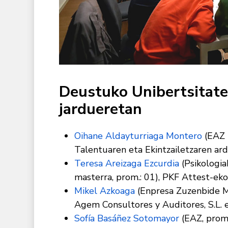
Deustuko Unibertsitat
jardueretan
Oihane Aldayturriaga Montero
(EAZ 
Talentuaren eta Ekintzailetzaren ar
Teresa Areizaga Ezcurdia
(Psikologia
masterra, prom.: 01), PKF Attest-eko
Mikel Azkoaga
(Enpresa Zuzenbide Mas
Agem Consultores y Auditores, S.L. 
Sofía Basáñez Sotomayor
(EAZ, prom.: