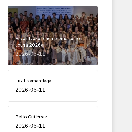
Erizaintzako lehen promozioaren
agurra 2026an
2026-06-11
Luz Usamentiaga
2026-06-11
Pello Gutiérrez
2026-06-11