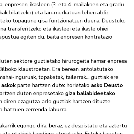
, enpresen, ikasleen (3. eta 4. mailakoen eta gradu
kak bilatzeko) eta lan-merkatuan lehen aldiz
arteko topagune gisa funtzionatzen duena. Deustuko
a transferitzeko eta ikasleei eta ikasle ohiei
apustua egiten du, baita enpresen kontratazio
duten sektore guztietako hirurogeita hamar enpresa
Bilboko klaustroetan. Era berean, antolatutako
mahai-inguruak, topaketak, tailerrak… guztiak ere
 askok
parte hartzen dute: horietako
asko Deusto
 hartzen duten enpresetako
giza baliabideetako
 diren ezagutza-arlo guztiak hartzen dituzte
 batzuen zerrenda laburra.
arrik egongo dira; beraz, ez despistatu eta aztertu
k eta etekinik handiena ateratzeko. Esteka hauetan,