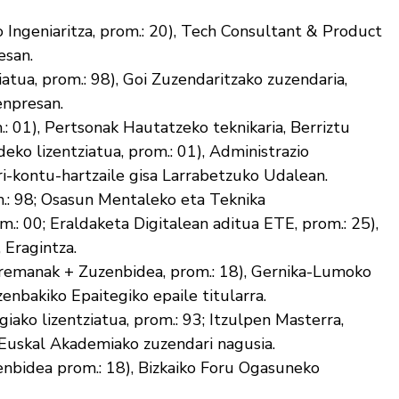
 Ingeniaritza, prom.: 20), Tech Consultant & Product
esan.
atua, prom.: 98), Goi Zuzendaritzako zuzendaria,
enpresan.
.: 01), Pertsonak Hautatzeko teknikaria, Berriztu
eko lizentziatua, prom.: 01), Administrazio
ri-kontu-hartzaile gisa Larrabetzuko Udalean.
m.: 98; Osasun Mentaleko eta Teknika
.: 00; Eraldaketa Digitalean aditua ETE, prom.: 25),
 Eragintza.
rremanak + Zuzenbidea, prom.: 18), Gernika-Lumoko
enbakiko Epaitegiko epaile titularra.
giako lizentziatua, prom.: 93; Itzulpen Masterra,
o Euskal Akademiako zuzendari nagusia.
nbidea prom.: 18), Bizkaiko Foru Ogasuneko