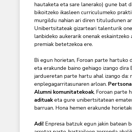
hautaketa eta sare lanerako) gune bat da
bikoitzeko ikasleen curriculumeko prakti
murgildu nahian ari diren tituludunen 
Unibertsitateak gizarteari talenturik onen
lanbideko aukerarik onenak eskaintzeko 
premiak betetzekoa ere.
Bi egun horietan, Foroan parte hartuko 
eta erakunde baino gehiago izango dira 
jardueretan parte hartu ahal izango da: 
enplegagarritasunaren arloan.
Pertsona
Alumni komunitatekoak
, Foroan parte
adituak
eta gure unibertsitatean ematen
barruan. Hona hemen erakunde horietako
Adi!
Enpresa batzuk egun jakin batean bak
arretaz parte-hartzaileen zerrenda ahali