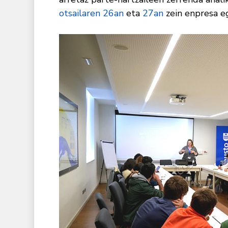
otsailaren 26an
eta
27an
zein enpresa eg