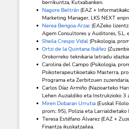
berrikuntza, Kutxabanken.
Nagore Beltrán
(EAZ + Informatikako
Marketing Manager, LKS NEXT enpr
Nerea Bengoa Arzac
(EAZeko lizentzi
Agem Consultores y Auditores, S.L. 
Sheila Crespo Vidal
(Psikologia, prom
Ortzi de la Quintana Ibáñez
(Zuzenbid
Orokorreko teknikaria letradu idazka
Carolina del Campo (Psikologia, pro
Psikoterapeutikoetako Masterra, prom
Programa eta Zerbitzuen zuzendaria,
Carlos Díaz Armiño (Nazioarteko Ha
Lehen Auzialdiko eta Instrukzioko 3 z
Miren Dobaran Urrutia
(Euskal Filolo
prom.: 95), Polizia eta Larrialdietak
Teresa Estéfano Álvarez (EAZ + Zuze
Finantza ikuskatzailea.