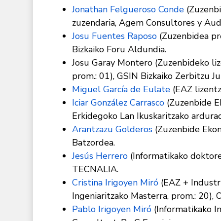
Jonathan Felgueroso Conde
(Zuzenbid
zuzendaria, Agem Consultores y Aud
Josu Fuentes Raposo
(Zuzenbidea pro
Bizkaiko Foru Aldundia.
Josu Garay Montero (Zuzenbideko lize
prom.: 01), GSIN Bizkaiko Zerbitzu Ju
Miguel García de Eulate
(EAZ lizentz
Iciar González Carrasco
(Zuzenbide Ek
Erkidegoko Lan Ikuskaritzako ardura
Arantzazu Golderos
(Zuzenbide Ekono
Batzordea.
Jesús Herrero
(Informatikako doktore
TECNALIA.
Cristina Irigoyen Miró
(EAZ + Industri
Ingeniaritzako Masterra, prom.: 20)
Pablo Irigoyen Miró
(Informatikako In