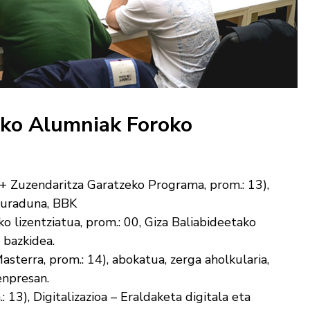
eko Alumniak Foroko
+ Zuzendaritza Garatzeko Programa, prom.: 13),
duraduna, BBK
ko lizentziatua, prom.: 00, Giza Baliabideetako
 bazkidea.
terra, prom.: 14), abokatua, zerga aholkularia,
enpresan.
 13), Digitalizazioa – Eraldaketa digitala eta