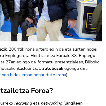
ezik, 2004tik hona urtero egin da eta aurten hogei
ko
Enplegu eta Ekintzailetza Foroak. XX. Enplegu
eta 27an egingo da, formatu presentzialean, Bilboko
mpuseko ikasleentzat,
autobusak
egongo dira
honen bidez eman behar dute izena
).
tzailetza Foroa?
 aurreko
recruiting
eta
networking
(langileen