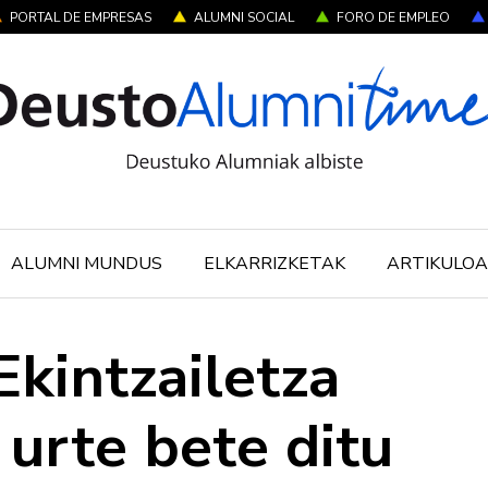
PORTAL DE EMPRESAS
ALUMNI SOCIAL
FORO DE EMPLEO
ALUMNI MUNDUS
ELKARRIZKETAK
ARTIKULOA
Ekintzailetza
 urte bete ditu