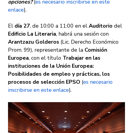
opciones?
(
es necesario inscribirse en este
enlace
).
El
día 27
, de 10:00 a 11:00 en el
Auditorio
del
Edificio
La Literaria
, habrá una sesión con
Arantzazu Golderos
(Lic. Derecho Económico
Prom. 99), representante de la
Comisión
Europea
, con el título
Trabajar en las
instituciones de la Unión Europea:
Posibilidades de empleo y prácticas, los
procesos de selección EPSO
(
es necesario
inscribirse en este enlace
).