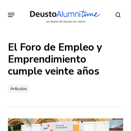
Skip
to
Menu
sear
main
content
El Foro de Empleo y
Emprendimiento
cumple veinte años
Artículos