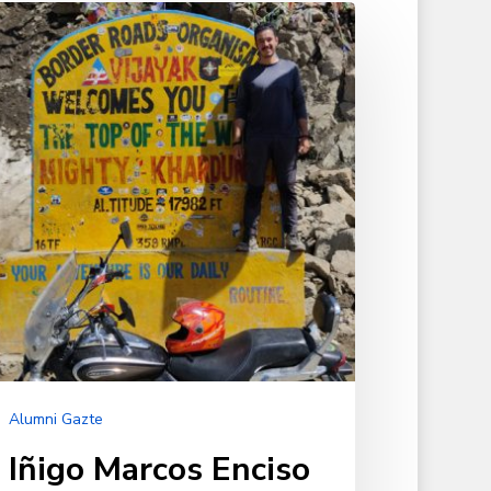
igo
rcos
ciso
Alumni Gazte
Iñigo Marcos Enciso