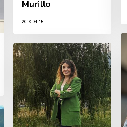
Murillo
2026-04-15
Ei
Ma
Sara
Co
Gil
Aguirreburualde