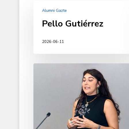
Pello
Alumni Gazte
Gutiérrez
Pello Gutiérrez
2026-06-11
Alessia
Gutiérrez
García