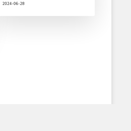
2024-06-28
igo
uinaga
n
sé