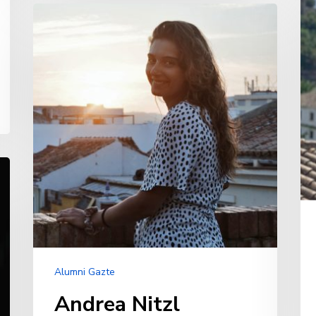
Ci
Andrea
Nitzl
Miranda
Alumni Gazte
Andrea Nitzl