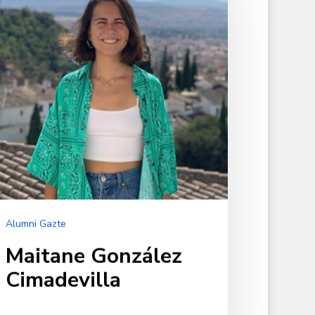
madevilla
Alumni Gazte
Maitane González
Cimadevilla