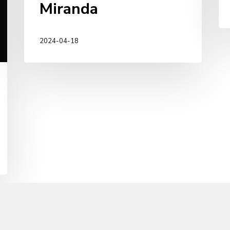
Miranda
2024-04-18
Iñ
Ag
Sa
Guillermo
Jo
Sanz
Falagán,
SJ