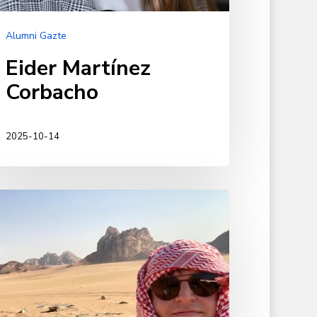
Alumni Gazte
Eider Martínez
Corbacho
2025-10-14
bier
nz
o