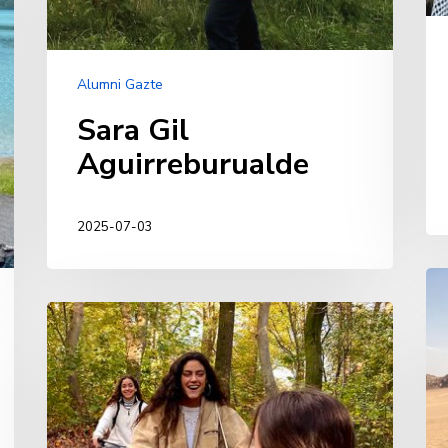
Alumni Gazte
Sara Gil
Aguirreburualde
2025-07-03
Xa
Sa
Marta
Rí
Padura
Muñoz