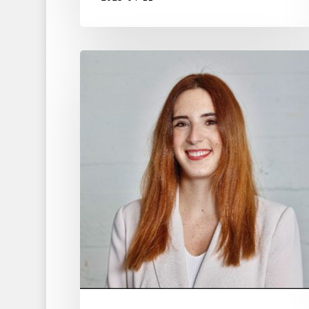
Ane
Uriarte
Ruiz
de
Ocenda