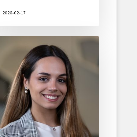
2026-02-17
der
rtínez
rbacho