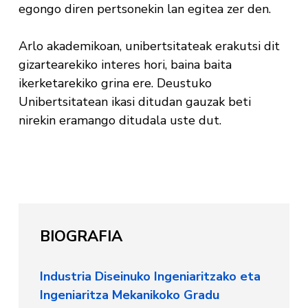
egongo diren pertsonekin lan egitea zer den.
Arlo akademikoan, unibertsitateak erakutsi dit
gizartearekiko interes hori, baina baita
ikerketarekiko grina ere. Deustuko
Unibertsitatean ikasi ditudan gauzak beti
nirekin eramango ditudala uste dut.
BIOGRAFIA
Industria Diseinuko Ingeniaritzako eta
Ingeniaritza Mekanikoko Gradu