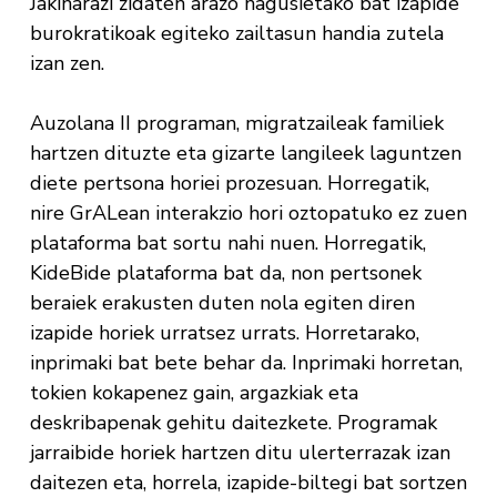
Jakinarazi zidaten arazo nagusietako bat izapide
burokratikoak egiteko zailtasun handia zutela
izan zen.
Auzolana II programan, migratzaileak familiek
hartzen dituzte eta gizarte langileek laguntzen
diete pertsona horiei prozesuan. Horregatik,
nire GrALean interakzio hori oztopatuko ez zuen
plataforma bat sortu nahi nuen. Horregatik,
KideBide plataforma bat da, non pertsonek
beraiek erakusten duten nola egiten diren
izapide horiek urratsez urrats. Horretarako,
inprimaki bat bete behar da. Inprimaki horretan,
tokien kokapenez gain, argazkiak eta
deskribapenak gehitu daitezkete. Programak
jarraibide horiek hartzen ditu ulerterrazak izan
daitezen eta, horrela, izapide-biltegi bat sortzen