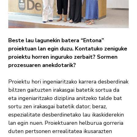
Beste lau lagunekin batera “Entona”
proiektuan lan egin duzu. Kontatuko zeniguke
proiektu horren inguruko zerbait? Sormen
prozesuaren anekdotarik?
Proiektu hori ingeniaritzako karrera desberdinak
biltzen gaituzten irakasgai batetik sortua da
eta ingeniaritzako diziplina anitzeko talde bat
sortu zen irakasgai batetik dator; beraz,
espezialitate desberdinetako lau ikaskiderekin
lan egin nuen. Proiektuaren helburua gorreria
duten pertsonen errealitatea ikusarazten