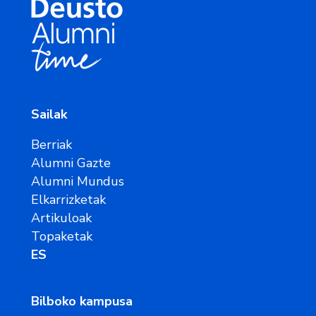
Sailak
Berriak
Alumni Gazte
Alumni Mundus
Elkarrizketak
Artikuloak
Topaketak
ES
Bilboko kampusa