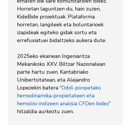
ematen die sare komunitarioen bidez.
Horretan laguntzen du, hain zuzen,
KideBide proiektuak. Plataforma
horretan, langileek eta boluntarioek
izapideak egiteko gidak sortu eta
errefuxiatuei bidaltzeko aukera dute.
2025eko ekainean Ingeniaritza
Mekanikoko XXV. Biltzar Nazionalean
parte hartu zuen, Kantabriako
Unibertsitatean, eta Alejandro
Lopezekin batera “
Odol-ponpetako
hemodinamika-propietateen eta
hemolisi-indizeen analisia CFDen bidez
”
hitzaldia aurkeztu zuen.