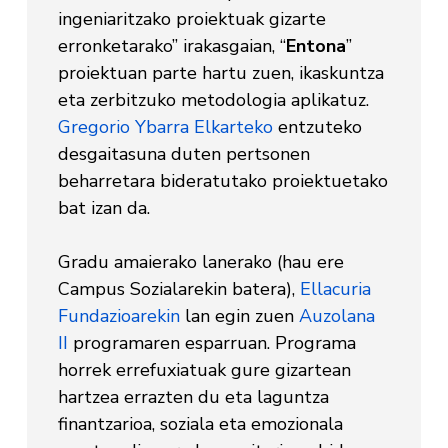
ingeniaritzako proiektuak gizarte
erronketarako” irakasgaian, “
Entona
”
proiektuan parte hartu zuen, ikaskuntza
eta zerbitzuko metodologia aplikatuz.
Gregorio Ybarra Elkarteko
entzuteko
desgaitasuna duten pertsonen
beharretara bideratutako proiektuetako
bat izan da.
Gradu amaierako lanerako (hau ere
Campus Sozialarekin batera),
Ellacuria
Fundazioarekin
lan egin zuen
Auzolana
II
programaren esparruan. Programa
horrek errefuxiatuak gure gizartean
hartzea errazten du eta laguntza
finantzarioa, soziala eta emozionala