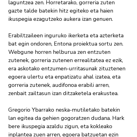
laguntzea zen. Horretarako, gorreria zuten
gazte talde batekin hitz egiteko eta haien
ikuspegia ezagutzeko aukera izan genuen.
Erabiltzaileen inguruko ikerketa eta azterketa
bat egin ondoren, Entona proiektua sortu zen.
Webgune horren helburua zen entzuten
zutenek, gorreria zutenen errealitatea ez ezik,
era askotako entzumen-urritasunak zituztenen
egoera ulertu eta enpatizatu ahal izatea, eta
gorreria zutenek, audifonoa erabili arren,
zenbait zailtasun izan ditzaketela erakustea.
Gregorio Ybarrako neska-mutiletako batekin
lan egitea da gehien gogoratzen dudana. Hark
bere ikuspegia azaldu zigun, eta kokleako
inplantea zuen arren, egoera batzuetan ezin