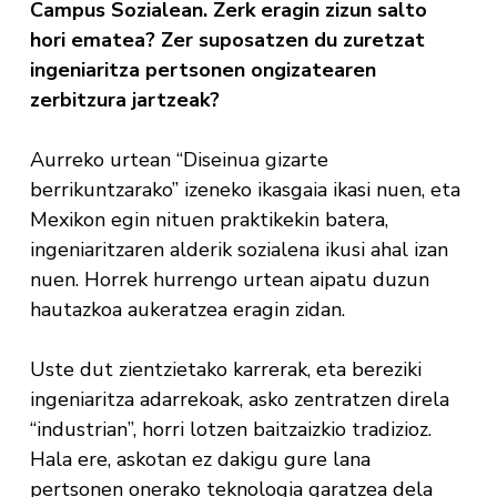
Campus Sozialean. Zerk eragin zizun salto
hori ematea? Zer suposatzen du zuretzat
ingeniaritza pertsonen ongizatearen
zerbitzura jartzeak?
Aurreko urtean “Diseinua gizarte
berrikuntzarako” izeneko ikasgaia ikasi nuen, eta
Mexikon egin nituen praktikekin batera,
ingeniaritzaren alderik sozialena ikusi ahal izan
nuen. Horrek hurrengo urtean aipatu duzun
hautazkoa aukeratzea eragin zidan.
Uste dut zientzietako karrerak, eta bereziki
ingeniaritza adarrekoak, asko zentratzen direla
“industrian”, horri lotzen baitzaizkio tradizioz.
Hala ere, askotan ez dakigu gure lana
pertsonen onerako teknologia garatzea dela