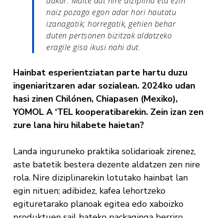
dakar. Maite dut nire diziplina eta ezin
naiz pozago egon adar hori hautatu
izanagatik; horregatik, gehien behar
duten pertsonen bizitzak aldatzeko
eragile gisa ikusi nahi dut.
Hainbat esperientziatan parte hartu duzu
ingeniaritzaren adar sozialean. 2024ko udan
hasi zinen Chilónen, Chiapasen (Mexiko),
YOMOL A ‘TEL kooperatibarekin. Zein izan zen
zure lana hiru hilabete haietan?
Landa inguruneko praktika solidarioak zirenez,
aste batetik bestera dezente aldatzen zen nire
rola. Nire diziplinarekin lotutako hainbat lan
egin nituen; adibidez, kafea lehortzeko
egituretarako planoak egitea edo xaboizko
produktuen sail bateko packaginga berriro