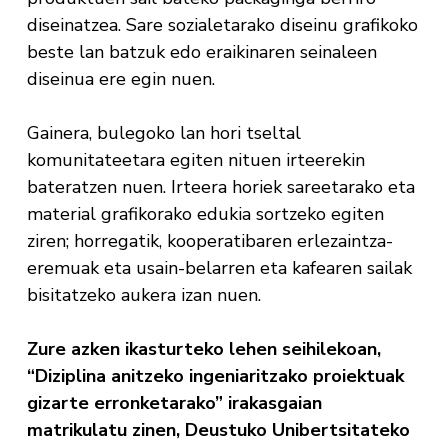
diseinatzea. Sare sozialetarako diseinu grafikoko
beste lan batzuk edo eraikinaren seinaleen
diseinua ere egin nuen.
Gainera, bulegoko lan hori tseltal
komunitateetara egiten nituen irteerekin
bateratzen nuen. Irteera horiek sareetarako eta
material grafikorako edukia sortzeko egiten
ziren; horregatik, kooperatibaren erlezaintza-
eremuak eta usain-belarren eta kafearen sailak
bisitatzeko aukera izan nuen.
Zure azken ikasturteko lehen seihilekoan,
“Diziplina anitzeko ingeniaritzako proiektuak
gizarte erronketarako” irakasgaian
matrikulatu zinen, Deustuko Unibertsitateko