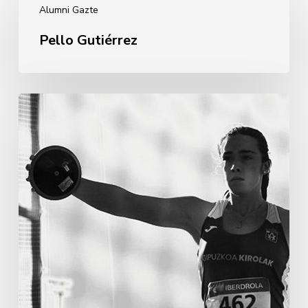
Alumni Gazte
Gutiérrez
Pello Gutiérrez
Andrea
Martínez
Murillo