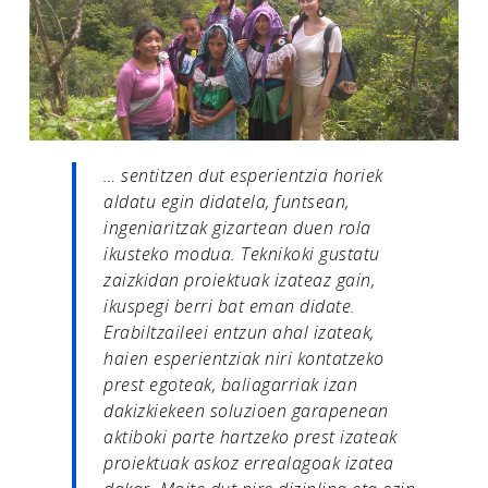
… sentitzen dut esperientzia horiek
aldatu egin didatela, funtsean,
ingeniaritzak gizartean duen rola
ikusteko modua. Teknikoki gustatu
zaizkidan proiektuak izateaz gain,
ikuspegi berri bat eman didate.
Erabiltzaileei entzun ahal izateak,
haien esperientziak niri kontatzeko
prest egoteak, baliagarriak izan
dakizkiekeen soluzioen garapenean
aktiboki parte hartzeko prest izateak
proiektuak askoz errealagoak izatea