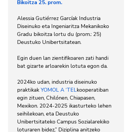
Bikoitza 25. prom.
Alessia Gutiérrez Garcíak Industria
Diseinuko eta Ingeniaritza Mekanikoko
Gradu bikoitza lortu du (prom.: 25)
Deustuko Unibertsitatean.
Egin duen lan zientifikoaren zati handi
bat gizarte arloarekin lotuta egon da.
2024ko udan, industria diseinuko
praktikak
YOMOL A ‘TEL
kooperatiban
egin zituen, Chilónen, Chiapasen,
Mexikon. 2024-2025 ikasturteko lehen
seihilekoan, eta Deustuko
Unibertsitateko Campus Sozialarekiko
loturaren bidez,” Diziplina anitzeko