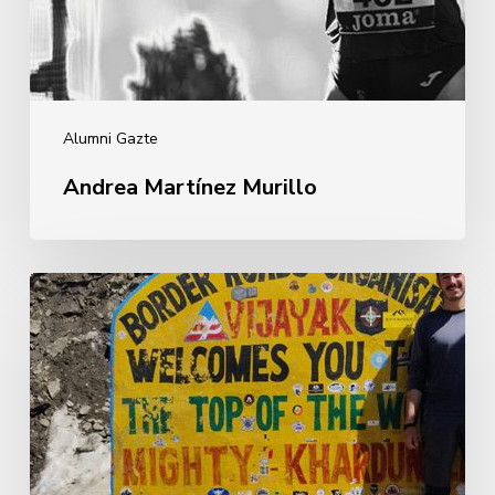
Alumni Gazte
Andrea Martínez Murillo
Iñigo
Marcos
Enciso