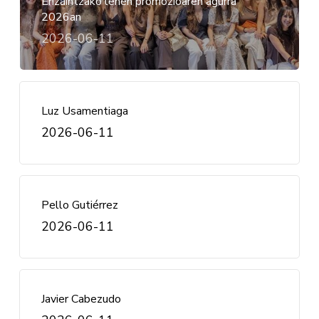
Erizaintzako lehen promozioaren agurra
2026an
2026-06-11
Luz Usamentiaga
2026-06-11
Pello Gutiérrez
2026-06-11
Javier Cabezudo