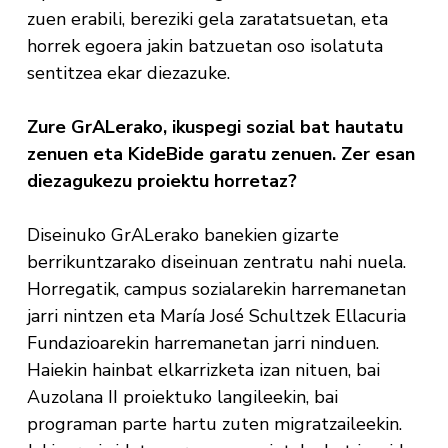
zuen erabili, bereziki gela zaratatsuetan, eta
horrek egoera jakin batzuetan oso isolatuta
sentitzea ekar diezazuke.
Zure GrALerako, ikuspegi sozial bat hautatu
zenuen eta KideBide garatu zenuen. Zer esan
diezagukezu proiektu horretaz?
Diseinuko GrALerako banekien gizarte
berrikuntzarako diseinuan zentratu nahi nuela.
Horregatik, campus sozialarekin harremanetan
jarri nintzen eta María José Schultzek Ellacuria
Fundazioarekin harremanetan jarri ninduen.
Haiekin hainbat elkarrizketa izan nituen, bai
Auzolana II proiektuko langileekin, bai
programan parte hartu zuten migratzaileekin.