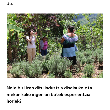
du.
Nola bizi izan ditu industria diseinuko eta
mekanikako ingeniari batek esperientzia
horiek?