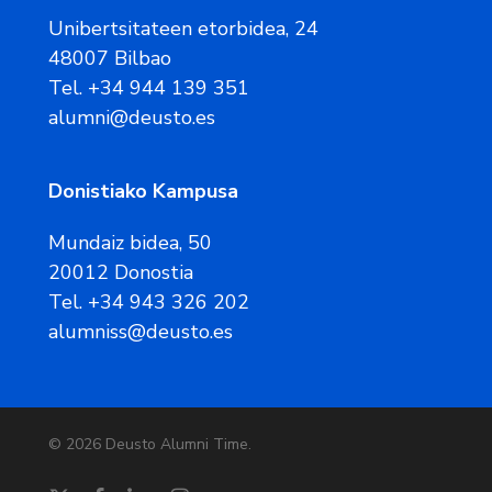
Unibertsitateen etorbidea, 24
48007 Bilbao
Tel. +34 944 139 351
alumni@deusto.es
Donistiako Kampusa
Mundaiz bidea, 50
20012 Donostia
Tel. +34 943 326 202
alumniss@deusto.es
© 2026 Deusto Alumni Time.