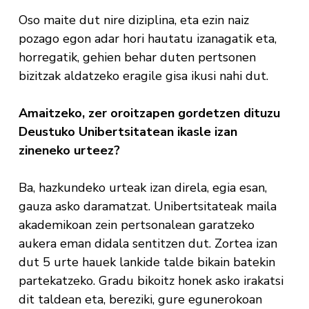
Oso maite dut nire diziplina, eta ezin naiz
pozago egon adar hori hautatu izanagatik eta,
horregatik, gehien behar duten pertsonen
bizitzak aldatzeko eragile gisa ikusi nahi dut.
Amaitzeko, zer oroitzapen gordetzen dituzu
Deustuko Unibertsitatean ikasle izan
zineneko urteez?
Ba, hazkundeko urteak izan direla, egia esan,
gauza asko daramatzat. Unibertsitateak maila
akademikoan zein pertsonalean garatzeko
aukera eman didala sentitzen dut. Zortea izan
dut 5 urte hauek lankide talde bikain batekin
partekatzeko. Gradu bikoitz honek asko irakatsi
dit taldean eta, bereziki, gure egunerokoan