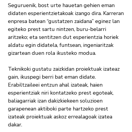
Seguruenik, bost urte hauetan gehien eman
didaten esperientzietakoak izango dira. Karreran
enpresa batean “gustatzen zaidana” eginez lan
egiteko prest sartu nintzen, buru-belarri
aritzeko; eta sentitzen dut esperientzia horiek
aldatu egin didatela, funtsean, ingeniaritzak
gizartean duen rola ikusteko modua.
Teknikoki gustatu zaizkidan proiektuak izateaz
gain, ikuspegi berri bat eman didate.
Erabiltzaileei entzun ahal izateak, haien
esperientziak niri kontatzeko prest egoteak,
baliagarriak izan dakizkiekeen soluzioen
garapenean aktiboki parte hartzeko prest
izateak proiektuak askoz errealagoak izatea
dakar.