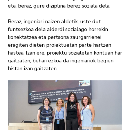
eta, beraz, gure diziplina berez soziala dela.
Beraz, ingeniari naizen aldetik, uste dut
funtsezkoa dela alderdi sozialago horrekin
konektatzea eta pertsona zaurgarrienei
eragiten dieten proiektuetan parte hartzen
hastea. Izan ere, proiektu sozialetan kontuan har
gaitzaten, beharrezkoa da ingeniariok begien
bistan izan gaitzaten.