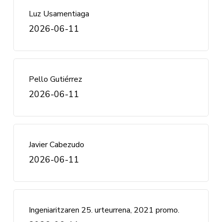
Luz Usamentiaga
2026-06-11
Pello Gutiérrez
2026-06-11
Javier Cabezudo
2026-06-11
Ingeniaritzaren 25. urteurrena, 2021 promo.