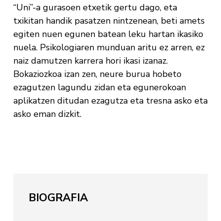
“Uni”-a gurasoen etxetik gertu dago, eta
txikitan handik pasatzen nintzenean, beti amets
egiten nuen egunen batean leku hartan ikasiko
nuela. Psikologiaren munduan aritu ez arren, ez
naiz damutzen karrera hori ikasi izanaz.
Bokaziozkoa izan zen, neure burua hobeto
ezagutzen lagundu zidan eta egunerokoan
aplikatzen ditudan ezagutza eta tresna asko eta
asko eman dizkit.
BIOGRAFIA