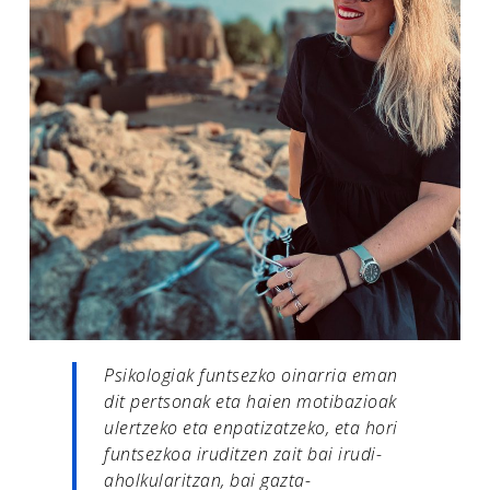
Psikologiak funtsezko oinarria eman
dit pertsonak eta haien motibazioak
ulertzeko eta enpatizatzeko, eta hori
funtsezkoa iruditzen zait bai irudi-
aholkularitzan, bai gazta-