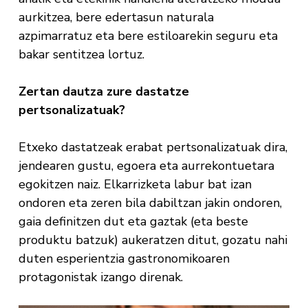
aurkitzea, bere edertasun naturala
azpimarratuz eta bere estiloarekin seguru eta
bakar sentitzea lortuz.
Zertan dautza zure dastatze
pertsonalizatuak?
Etxeko dastatzeak erabat pertsonalizatuak dira,
jendearen gustu, egoera eta aurrekontuetara
egokitzen naiz. Elkarrizketa labur bat izan
ondoren eta zeren bila dabiltzan jakin ondoren,
gaia definitzen dut eta gaztak (eta beste
produktu batzuk) aukeratzen ditut, gozatu nahi
duten esperientzia gastronomikoaren
protagonistak izango direnak.