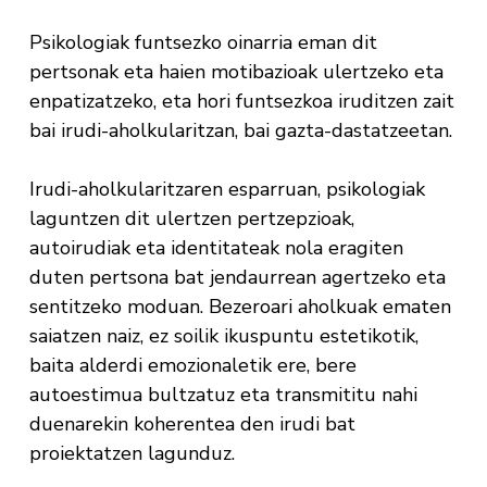
Psikologiak funtsezko oinarria eman dit
pertsonak eta haien motibazioak ulertzeko eta
enpatizatzeko, eta hori funtsezkoa iruditzen zait
bai irudi-aholkularitzan, bai gazta-dastatzeetan.
Irudi-aholkularitzaren esparruan, psikologiak
laguntzen dit ulertzen pertzepzioak,
autoirudiak eta identitateak nola eragiten
duten pertsona bat jendaurrean agertzeko eta
sentitzeko moduan. Bezeroari aholkuak ematen
saiatzen naiz, ez soilik ikuspuntu estetikotik,
baita alderdi emozionaletik ere, bere
autoestimua bultzatuz eta transmititu nahi
duenarekin koherentea den irudi bat
proiektatzen lagunduz.