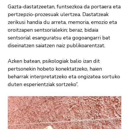
Gazta-dastatzeetan, funtsezkoa da portaera eta
pertzepzio-prozesuak ulertzea. Dastatzeak
zerikusi handia du arreta, memoria, emozio eta
oroitzapen sentsorialekin; beraz, bidaia
sentsorial esanguratsu eta gogoangarri bat
diseinatzen saiatzen naiz publikoarentzat.
Azken batean, psikologiak balio izan dit
pertsonekin hobeto konektatzeko, haien
beharrak interpretatzeko eta ongizatea sortuko
duten esperientziak sortzeko”.