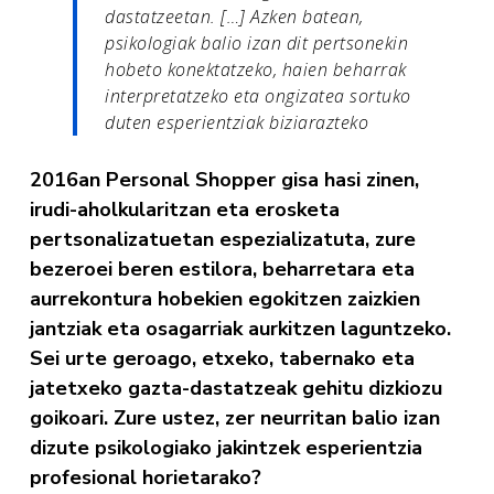
dastatzeetan. […] Azken batean,
psikologiak balio izan dit pertsonekin
hobeto konektatzeko, haien beharrak
interpretatzeko eta ongizatea sortuko
duten esperientziak biziarazteko
2016an Personal Shopper gisa hasi zinen,
irudi-aholkularitzan eta erosketa
pertsonalizatuetan espezializatuta, zure
bezeroei beren estilora, beharretara eta
aurrekontura hobekien egokitzen zaizkien
jantziak eta osagarriak aurkitzen laguntzeko.
Sei urte geroago, etxeko, tabernako eta
jatetxeko gazta-dastatzeak gehitu dizkiozu
goikoari. Zure ustez, zer neurritan balio izan
dizute psikologiako jakintzek esperientzia
profesional horietarako?