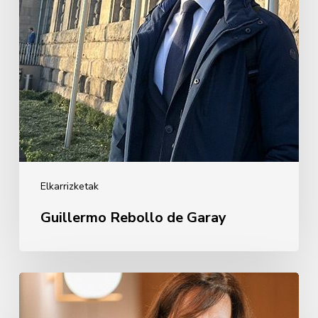
Elkarrizketak
Guillermo Rebollo de Garay
Oihane
Eguiguren