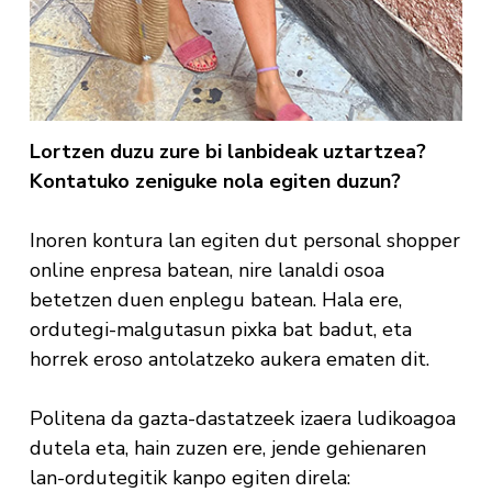
Lortzen duzu zure bi lanbideak uztartzea?
Kontatuko zeniguke nola egiten duzun?
Inoren kontura lan egiten dut personal shopper
online enpresa batean, nire lanaldi osoa
betetzen duen enplegu batean. Hala ere,
ordutegi-malgutasun pixka bat badut, eta
horrek eroso antolatzeko aukera ematen dit.
Politena da gazta-dastatzeek izaera ludikoagoa
dutela eta, hain zuzen ere, jende gehienaren
lan-ordutegitik kanpo egiten direla: