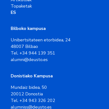
Topaketak
ES
Bilboko kampusa
Unibertsitateen etorbidea, 24
48007 Bilbao
Tel. +34 944 139 351
alumni@deusto.es
Donistiako Kampusa
Mundaiz bidea, 50
20012 Donostia
Tel. +34 943 326 202
alumniss@deusto.es