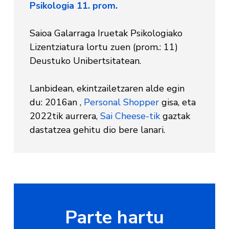
Psikologia 11. prom.
Saioa Galarraga Iruetak Psikologiako
Lizentziatura lortu zuen (prom.: 11)
Deustuko Unibertsitatean.
Lanbidean, ekintzailetzaren alde egin
du: 2016an ,
Personal Shopper
gisa, eta
2022tik aurrera,
Sai Cheese-tik
gaztak
dastatzea gehitu dio bere lanari.
Parte hartu