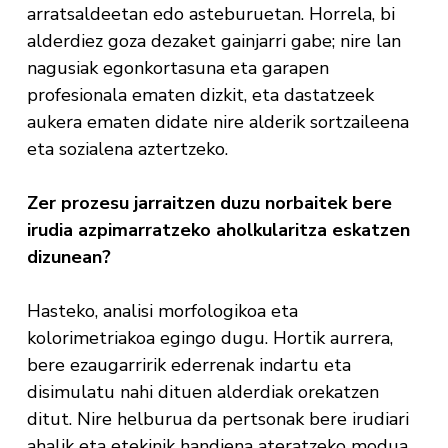
arratsaldeetan edo asteburuetan. Horrela, bi
alderdiez goza dezaket gainjarri gabe; nire lan
nagusiak egonkortasuna eta garapen
profesionala ematen dizkit, eta dastatzeek
aukera ematen didate nire alderik sortzaileena
eta sozialena aztertzeko.
Zer prozesu jarraitzen duzu norbaitek bere
irudia azpimarratzeko aholkularitza eskatzen
dizunean?
Hasteko, analisi morfologikoa eta
kolorimetriakoa egingo dugu. Hortik aurrera,
bere ezaugarririk ederrenak indartu eta
disimulatu nahi dituen alderdiak orekatzen
ditut. Nire helburua da pertsonak bere irudiari
ahalik eta etekinik handiena ateratzeko modua