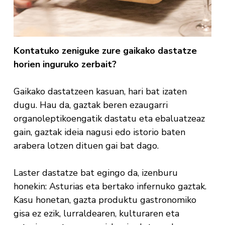
Kontatuko zeniguke zure gaikako dastatze
horien inguruko zerbait?
Gaikako dastatzeen kasuan, hari bat izaten
dugu. Hau da, gaztak beren ezaugarri
organoleptikoengatik dastatu eta ebaluatzeaz
gain, gaztak ideia nagusi edo istorio baten
arabera lotzen dituen gai bat dago.
Laster dastatze bat egingo da, izenburu
honekin: Asturias eta bertako infernuko gaztak.
Kasu honetan, gazta produktu gastronomiko
gisa ez ezik, lurraldearen, kulturaren eta