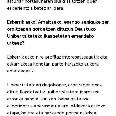
asturiar nortasunaren isla gisa lotzen duen
esperientzia batez ari gara.
Eskerrik asko! Amaitzeko, esango zeniguke zer
oroitzapen gordetzen dituzun Deustuko
Unibertsitateko ikasgeletan emandako
urteez?
Eskerrik asko nire profilaz interesatzeagatik eta
elkarrizketa honetan parte hartzeko aukera
emateagatik.
Unibertsitateari dagokionez, oroitzapen onak
ditut. Ikastetxetik unibertsitatera igarotzea
erronka handia izan zen, baina baita oso
esperientzia aberasgarria ere. Aldaketa askoko
etapa, heltze eta hazkunde pertsonalekoa.