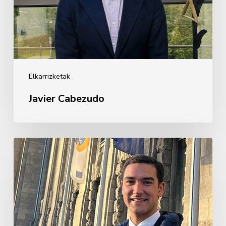
Elkarrizketak
Javier Cabezudo
Guillermo
Rebollo
de
Garay