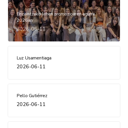
Erizaintzako lehen promozioaren agurra
2026an
2026-06-11
Luz Usamentiaga
2026-06-11
Pello Gutiérrez
2026-06-11