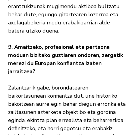
erantzukizunak mugimendu aktiboa bultzatu
behar dute, egungo gizartearen lozorroa eta
axolagabekeria modu erabakigarrian alde
batera utziko duena.
9. Amaitzeko, profesional eta pertsona
moduan bizitako guztiaren ondoren, zergatik
merezi du Europan konfiantza izaten
jarraitzea?
Zalantzarik gabe, borondatearen
baikortasunean konfiantza dut, une historiko
bakoitzean aurre egin behar diegun erronka eta
zailtasunen azterketa objektibo eta gordina
eginda, ekintza plan errealista eta beharrezkoa
definitzeko, eta horri gogotsu eta erabakiz