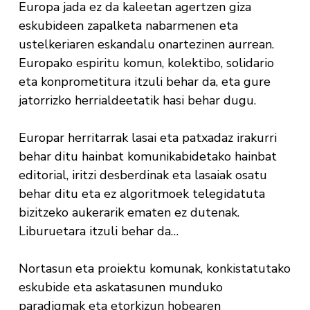
Europa jada ez da kaleetan agertzen giza
eskubideen zapalketa nabarmenen eta
ustelkeriaren eskandalu onartezinen aurrean.
Europako espiritu komun, kolektibo, solidario
eta konprometitura itzuli behar da, eta gure
jatorrizko herrialdeetatik hasi behar dugu.
Europar herritarrak lasai eta patxadaz irakurri
behar ditu hainbat komunikabidetako hainbat
editorial, iritzi desberdinak eta lasaiak osatu
behar ditu eta ez algoritmoek telegidatuta
bizitzeko aukerarik ematen ez dutenak.
Liburuetara itzuli behar da…
Nortasun eta proiektu komunak, konkistatutako
eskubide eta askatasunen munduko
paradigmak eta etorkizun hobearen