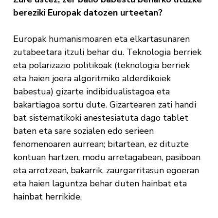
bereziki Europak datozen urteetan?
Europak humanismoaren eta elkartasunaren
zutabeetara itzuli behar du. Teknologia berriek
eta polarizazio politikoak (teknologia berriek
eta haien joera algoritmiko alderdikoiek
babestua) gizarte indibidualistagoa eta
bakartiagoa sortu dute. Gizartearen zati handi
bat sistematikoki anestesiatuta dago tablet
baten eta sare sozialen edo serieen
fenomenoaren aurrean; bitartean, ez dituzte
kontuan hartzen, modu arretagabean, pasiboan
eta arrotzean, bakarrik, zaurgarritasun egoeran
eta haien laguntza behar duten hainbat eta
hainbat herrikide.