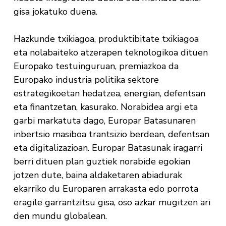
gisa jokatuko duena.
Hazkunde txikiagoa, produktibitate txikiagoa
eta nolabaiteko atzerapen teknologikoa dituen
Europako testuinguruan, premiazkoa da
Europako industria politika sektore
estrategikoetan hedatzea, energian, defentsan
eta finantzetan, kasurako. Norabidea argi eta
garbi markatuta dago, Europar Batasunaren
inbertsio masiboa trantsizio berdean, defentsan
eta digitalizazioan. Europar Batasunak iragarri
berri dituen plan guztiek norabide egokian
jotzen dute, baina aldaketaren abiadurak
ekarriko du Europaren arrakasta edo porrota
eragile garrantzitsu gisa, oso azkar mugitzen ari
den mundu globalean.