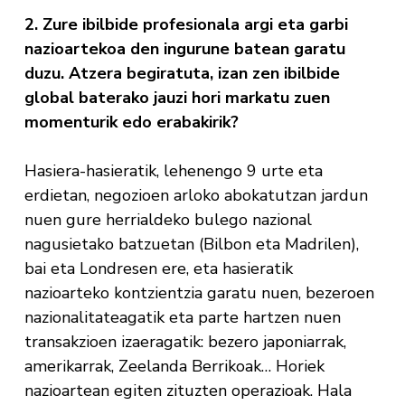
2. Zure ibilbide profesionala argi eta garbi
nazioartekoa den ingurune batean garatu
duzu. Atzera begiratuta, izan zen ibilbide
global baterako jauzi hori markatu zuen
momenturik edo erabakirik?
Hasiera-hasieratik, lehenengo 9 urte eta
erdietan, negozioen arloko abokatutzan jardun
nuen gure herrialdeko bulego nazional
nagusietako batzuetan (Bilbon eta Madrilen),
bai eta Londresen ere, eta hasieratik
nazioarteko kontzientzia garatu nuen, bezeroen
nazionalitateagatik eta parte hartzen nuen
transakzioen izaeragatik: bezero japoniarrak,
amerikarrak, Zeelanda Berrikoak… Horiek
nazioartean egiten zituzten operazioak. Hala