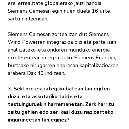
ere, errealitate globalerako jauzi handia
Siemens Gamesan egin nuen duela 16 urte
sartu nintzenean.
Siemens Gamesan zortea izan dut Siemens
Wind Powerren integrazioa bizi eta parte izan
ahal izateko, eta ondoren munduko energia
erreferentean integratzeko: Siemens Energyn,
burtsako hirugarren enpresan kapitalizazioaren
arabera Dax 40 indizean.
3. Sektore estrategiko batean lan egiten
duzu, eta askotariko talde eta
testuinguruekin harremanetan. Zerk harritu
zaitu gehien edo zer ikasi duzu nazioarteko
inguruneetan lan eginez?