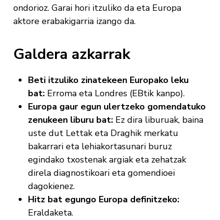
ondorioz. Garai hori itzuliko da eta Europa
aktore erabakigarria izango da.
Galdera azkarrak
Beti itzuliko zinatekeen Europako leku
bat:
Erroma eta Londres (EBtik kanpo).
Europa gaur egun ulertzeko gomendatuko
zenukeen liburu bat:
Ez dira liburuak, baina
uste dut Lettak eta Draghik merkatu
bakarrari eta lehiakortasunari buruz
egindako txostenak argiak eta zehatzak
direla diagnostikoari eta gomendioei
dagokienez.
Hitz bat egungo Europa definitzeko:
Eraldaketa.