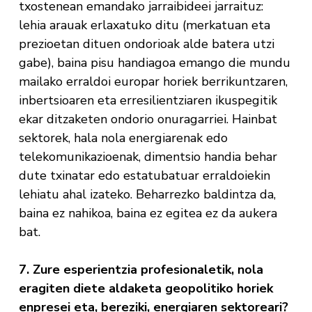
txostenean emandako jarraibideei jarraituz:
lehia arauak erlaxatuko ditu (merkatuan eta
prezioetan dituen ondorioak alde batera utzi
gabe), baina pisu handiagoa emango die mundu
mailako erraldoi europar horiek berrikuntzaren,
inbertsioaren eta erresilientziaren ikuspegitik
ekar ditzaketen ondorio onuragarriei. Hainbat
sektorek, hala nola energiarenak edo
telekomunikazioenak, dimentsio handia behar
dute txinatar edo estatubatuar erraldoiekin
lehiatu ahal izateko. Beharrezko baldintza da,
baina ez nahikoa, baina ez egitea ez da aukera
bat.
7. Zure esperientzia profesionaletik, nola
eragiten diete aldaketa geopolitiko horiek
enpresei eta, bereziki, energiaren sektoreari?