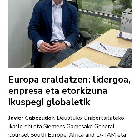
Europa eraldatzen: lidergoa,
enpresa eta etorkizuna
ikuspegi globaletik
Javier Cabezudo
k, Deustuko Unibertsitateko
ikasle ohi eta Siemens Gamesako General
Counsel South Europe, Africa and LATAM eta