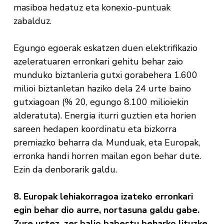
masiboa hedatuz eta konexio-puntuak
zabalduz.
Egungo egoerak eskatzen duen elektrifikazio
azeleratuaren erronkari gehitu behar zaio
munduko biztanleria gutxi gorabehera 1.600
milioi biztanletan haziko dela 24 urte baino
gutxiagoan (% 20, egungo 8.100 milioiekin
alderatuta). Energia iturri guztien eta horien
sareen hedapen koordinatu eta bizkorra
premiazko beharra da. Munduak, eta Europak,
erronka handi horren mailan egon behar dute.
Ezin da denborarik galdu.
8. Europak lehiakorragoa izateko erronkari
egin behar dio aurre, nortasuna galdu gabe.
Zure ustez, zer balio babestu beharko lituzke