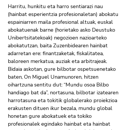
Harritu, hunkitu eta harro sentiarazi nau
(hainbat esperientzia profesionaletan) abokatu
espainiarren maila profesional altuak, euskal
abokatuenak barne (horietako asko Deustuko
Unibertsitatekoak) negozioen nazioarteko
abokatutzan, baita Zuzenbidearen hainbat
adarretan ere: finantzaketak, fiskalitatea,
baloreen merkatua, auziak eta arbitrajeak.
Bidaia askotan, gure bilbotar ospetsuenetako
baten, On Miguel Unamunoren, hitzen
oihartzuna sentitu dut: “Mundu osoa Bilbo
handiago bat da”, nortasuna, bilbotar izatearen
harrotasuna eta tokitik globalerako proiekzioa
erakusten dituen ikur bezala, mundu global
honetan gure abokatuek eta tokiko
profesionalek egindako hainbat eta hainbat