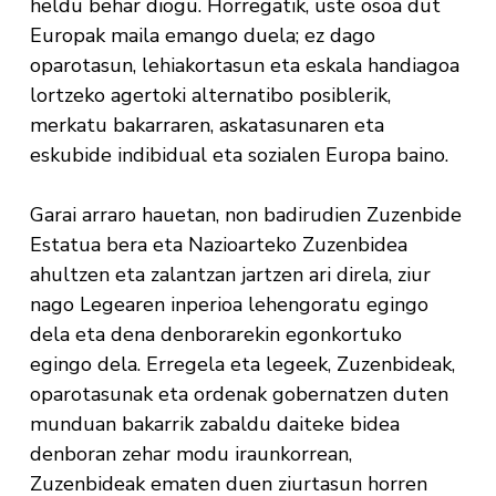
heldu behar diogu. Horregatik, uste osoa dut
Europak maila emango duela; ez dago
oparotasun, lehiakortasun eta eskala handiagoa
lortzeko agertoki alternatibo posiblerik,
merkatu bakarraren, askatasunaren eta
eskubide indibidual eta sozialen Europa baino.
Garai arraro hauetan, non badirudien Zuzenbide
Estatua bera eta Nazioarteko Zuzenbidea
ahultzen eta zalantzan jartzen ari direla, ziur
nago Legearen inperioa lehengoratu egingo
dela eta dena denborarekin egonkortuko
egingo dela. Erregela eta legeek, Zuzenbideak,
oparotasunak eta ordenak gobernatzen duten
munduan bakarrik zabaldu daiteke bidea
denboran zehar modu iraunkorrean,
Zuzenbideak ematen duen ziurtasun horren