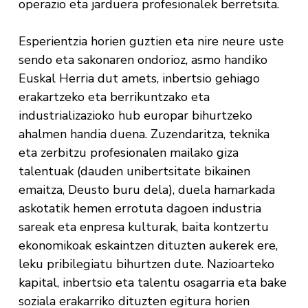
operazio eta jarduera profesionalek berretsita.
Esperientzia horien guztien eta nire neure uste
sendo eta sakonaren ondorioz, asmo handiko
Euskal Herria dut amets, inbertsio gehiago
erakartzeko eta berrikuntzako eta
industrializazioko hub europar bihurtzeko
ahalmen handia duena. Zuzendaritza, teknika
eta zerbitzu profesionalen mailako giza
talentuak (dauden unibertsitate bikainen
emaitza, Deusto buru dela), duela hamarkada
askotatik hemen errotuta dagoen industria
sareak eta enpresa kulturak, baita kontzertu
ekonomikoak eskaintzen dituzten aukerek ere,
leku pribilegiatu bihurtzen dute. Nazioarteko
kapital, inbertsio eta talentu osagarria eta bake
soziala erakarriko dituzten egitura horien