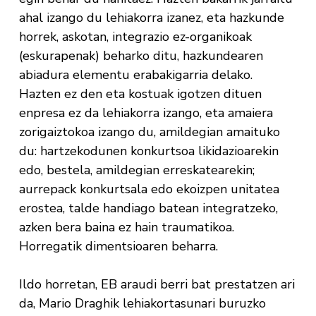
ahal izango du lehiakorra izanez, eta hazkunde
horrek, askotan, integrazio ez-organikoak
(eskurapenak) beharko ditu, hazkundearen
abiadura elementu erabakigarria delako.
Hazten ez den eta kostuak igotzen dituen
enpresa ez da lehiakorra izango, eta amaiera
zorigaiztokoa izango du, amildegian amaituko
du: hartzekodunen konkurtsoa likidazioarekin
edo, bestela, amildegian erreskatearekin;
aurrepack konkurtsala edo ekoizpen unitatea
erostea, talde handiago batean integratzeko,
azken bera baina ez hain traumatikoa.
Horregatik dimentsioaren beharra.
Ildo horretan, EB araudi berri bat prestatzen ari
da, Mario Draghik lehiakortasunari buruzko