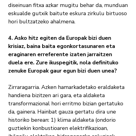
diseinuan fitxa azkar mugitu behar da, munduan
eskualde gutxik baitute eskura zirkulu birtuoso
hori bultzatzeko ahalmena.
4. Asko hitz egiten da Europak bizi duen
krisiaz, baina baita egonkortasunaren eta
eraginaren erreferente izaten jarraitzen
duela ere. Zure ikuspegitik, nola definituko
zenuke Europak gaur egun bizi duen unea?
Zirraragarria. Azken hamarkadetako eraldaketa
handiena bizitzen ari gara, eta aldaketa
transformazional hori erritmo bizian gertatuko
da, gainera. Hainbat gauza gertatu dira une
historiko berean: 1) klima aldaketa (ondorio
guztiekin konbustioaren elektrifikazioan,