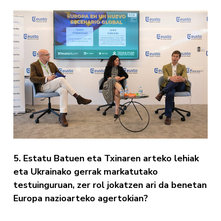
5. Estatu Batuen eta Txinaren arteko lehiak
eta Ukrainako gerrak markatutako
testuinguruan, zer rol jokatzen ari da benetan
Europa nazioarteko agertokian?