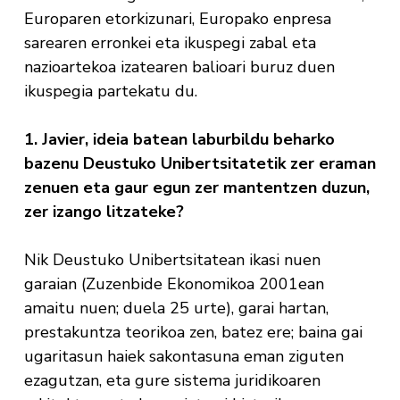
Europaren etorkizunari, Europako enpresa
sarearen erronkei eta ikuspegi zabal eta
nazioartekoa izatearen balioari buruz duen
ikuspegia partekatu du.
1. Javier, ideia batean laburbildu beharko
bazenu Deustuko Unibertsitatetik zer eraman
zenuen eta gaur egun zer mantentzen duzun,
zer izango litzateke?
Nik Deustuko Unibertsitatean ikasi nuen
garaian (Zuzenbide Ekonomikoa 2001ean
amaitu nuen; duela 25 urte), garai hartan,
prestakuntza teorikoa zen, batez ere; baina gai
ugaritasun haiek sakontasuna eman ziguten
ezagutzan, eta gure sistema juridikoaren