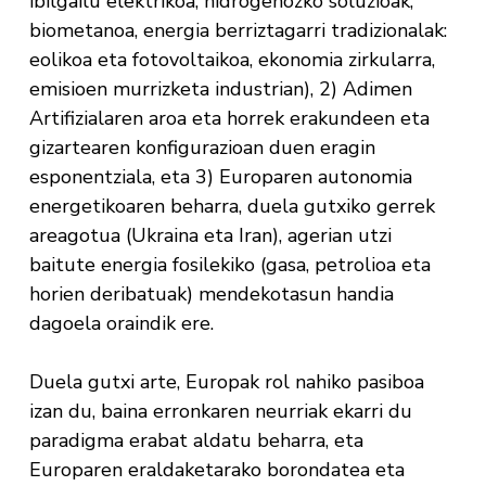
ibilgailu elektrikoa, hidrogenozko soluzioak,
biometanoa, energia berriztagarri tradizionalak:
eolikoa eta fotovoltaikoa, ekonomia zirkularra,
emisioen murrizketa industrian), 2) Adimen
Artifizialaren aroa eta horrek erakundeen eta
gizartearen konfigurazioan duen eragin
esponentziala, eta 3) Europaren autonomia
energetikoaren beharra, duela gutxiko gerrek
areagotua (Ukraina eta Iran), agerian utzi
baitute energia fosilekiko (gasa, petrolioa eta
horien deribatuak) mendekotasun handia
dagoela oraindik ere.
Duela gutxi arte, Europak rol nahiko pasiboa
izan du, baina erronkaren neurriak ekarri du
paradigma erabat aldatu beharra, eta
Europaren eraldaketarako borondatea eta