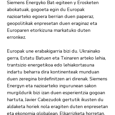
Siemens Energyko Bat-egiteen y Erosketen
abokatuak, gogoeta egin du Europak
nazioarteko egoera berrian duen paperaz,
geopolitikak enpresetan duen eraginaz eta
Europaren etorkizuna markatuko duten
erronkez.
Europak une erabakigarria bizi du. Ukrainako
gerra, Estatu Batuen eta Txinaren arteko lehia,
trantsizio energetikoa edo lehiakortasuna
indartu beharra dira kontinenteak munduan
duen zeregina birdefinitzen ari direnak. Siemens
Energyn eta nazioarteko ingurunean sakon
murgildurik bizi izan duen esperientzia gogoan
hartuta, Javier Cabezudok gertutik ikusten du
aldaketa horiek nola eragiten duten enpresetan
eta ekonomia globalean. Elkarrizketa horretan,