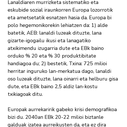
Lanaldiaren murrizketa sistematiko eta
eskubide sozial iraunkorren Europa lozorrotik
eta ametsetatik esnatzen hasia da. Europa bi
polo hegemonikorekin lehiatzen da: 1) alde
batetik, AEB: lanaldi luzeak dituzte, lana
gizarte-igogailu ikusi eta lanagatiko
atxikimendu izugarria dute eta EBk baino
orduko % 20 eta % 30 produktibitate
handiagoa du; 2) bestetik, Txina: 725 milioi
herritar inguruko lan-merkatua dago, lanaldi
oso luzeak dituzte, lana oinarri eta helburu gisa
dute, eta EBk baino 2,5 aldiz lan-kostu
txikiagoak ditu.
Europak aurrekaririk gabeko krisi demografikoa
bizi du. 2040an EBk 20-22 milioi biztanle
galduak izatea aurreikusten da, eta ez dira