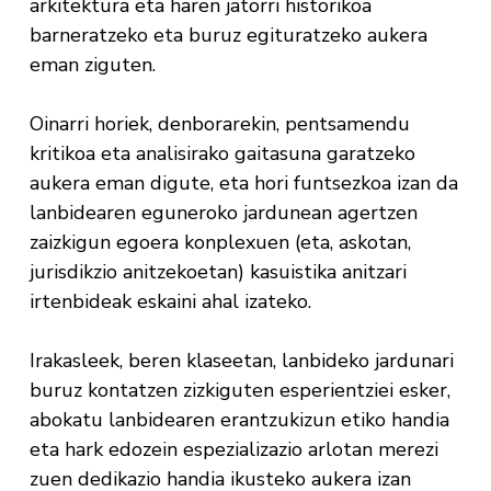
arkitektura eta haren jatorri historikoa
barneratzeko eta buruz egituratzeko aukera
eman ziguten.
Oinarri horiek, denborarekin, pentsamendu
kritikoa eta analisirako gaitasuna garatzeko
aukera eman digute, eta hori funtsezkoa izan da
lanbidearen eguneroko jardunean agertzen
zaizkigun egoera konplexuen (eta, askotan,
jurisdikzio anitzekoetan) kasuistika anitzari
irtenbideak eskaini ahal izateko.
Irakasleek, beren klaseetan, lanbideko jardunari
buruz kontatzen zizkiguten esperientziei esker,
abokatu lanbidearen erantzukizun etiko handia
eta hark edozein espezializazio arlotan merezi
zuen dedikazio handia ikusteko aukera izan