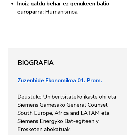
Inoiz galdu behar ez genukeen balio
europarra:
Humanismoa.
BIOGRAFIA
Zuzenbide Ekonomikoa 01. Prom.
Deustuko Unibertsitateko ikasle ohi eta
Siemens Gamesako General Counsel
South Europe, Africa and LATAM eta
Siemens Energyko Bat-egiteen y
Erosketen abokatuak.