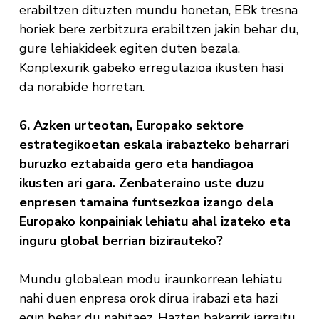
erabiltzen dituzten mundu honetan, EBk tresna
horiek bere zerbitzura erabiltzen jakin behar du,
gure lehiakideek egiten duten bezala.
Konplexurik gabeko erregulazioa ikusten hasi
da norabide horretan.
6. Azken urteotan, Europako sektore
estrategikoetan eskala irabazteko beharrari
buruzko eztabaida gero eta handiagoa
ikusten ari gara. Zenbateraino uste duzu
enpresen tamaina funtsezkoa izango dela
Europako konpainiak lehiatu ahal izateko eta
inguru global berrian bizirauteko?
Mundu globalean modu iraunkorrean lehiatu
nahi duen enpresa orok dirua irabazi eta hazi
egin behar du nahitaez. Hazten bakarrik jarraitu