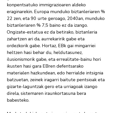
konpentsatuko immigrazioaren aldeko
eraginarekin. Europa munduko biztanleriaren %
22 zen, eta 90 urte geroago, 2040an, munduko
biztanleriaren % 7,5 baino ez da izango.
Ongizate-estatua ez da betirako, biztanleria
zahartzen ari da, aurrekaririk gabe eta
ordezkorik gabe. Hortaz, EBk gai mingarriei
heltzen hasi behar du, heldutasunez,
ilusionismorik gabe, eta errealitate-bainu hori
ikusten hasi gara EBren defentsarako
materialen hazkundean, edo herrialde intsignia
batzuetan, zeinek iragarri baitute pentsioak eta
gizarte-laguntzak gero eta urriagoak izango
direla, sistemaren iraunkortasuna bera
babesteko.