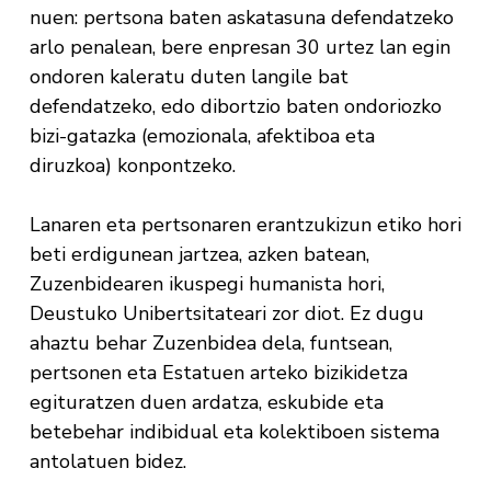
nuen: pertsona baten askatasuna defendatzeko
arlo penalean, bere enpresan 30 urtez lan egin
ondoren kaleratu duten langile bat
defendatzeko, edo dibortzio baten ondoriozko
bizi-gatazka (emozionala, afektiboa eta
diruzkoa) konpontzeko.
Lanaren eta pertsonaren erantzukizun etiko hori
beti erdigunean jartzea, azken batean,
Zuzenbidearen ikuspegi humanista hori,
Deustuko Unibertsitateari zor diot. Ez dugu
ahaztu behar Zuzenbidea dela, funtsean,
pertsonen eta Estatuen arteko bizikidetza
egituratzen duen ardatza, eskubide eta
betebehar indibidual eta kolektiboen sistema
antolatuen bidez.