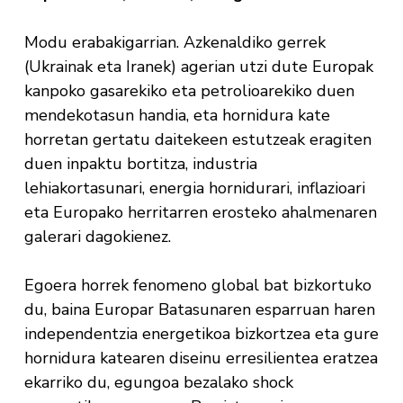
Modu erabakigarrian. Azkenaldiko gerrek
(Ukrainak eta Iranek) agerian utzi dute Europak
kanpoko gasarekiko eta petrolioarekiko duen
mendekotasun handia, eta hornidura kate
horretan gertatu daitekeen estutzeak eragiten
duen inpaktu bortitza, industria
lehiakortasunari, energia hornidurari, inflazioari
eta Europako herritarren erosteko ahalmenaren
galerari dagokienez.
Egoera horrek fenomeno global bat bizkortuko
du, baina Europar Batasunaren esparruan haren
independentzia energetikoa bizkortzea eta gure
hornidura katearen diseinu erresilientea eratzea
ekarriko du, egungoa bezalako shock