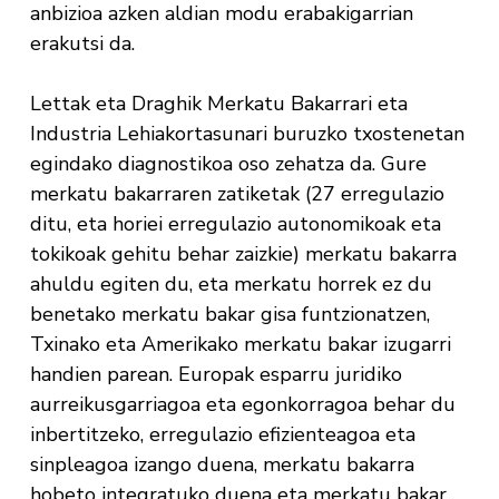
anbizioa azken aldian modu erabakigarrian
erakutsi da.
Lettak eta Draghik Merkatu Bakarrari eta
Industria Lehiakortasunari buruzko txostenetan
egindako diagnostikoa oso zehatza da. Gure
merkatu bakarraren zatiketak (27 erregulazio
ditu, eta horiei erregulazio autonomikoak eta
tokikoak gehitu behar zaizkie) merkatu bakarra
ahuldu egiten du, eta merkatu horrek ez du
benetako merkatu bakar gisa funtzionatzen,
Txinako eta Amerikako merkatu bakar izugarri
handien parean. Europak esparru juridiko
aurreikusgarriagoa eta egonkorragoa behar du
inbertitzeko, erregulazio efizienteagoa eta
sinpleagoa izango duena, merkatu bakarra
hobeto integratuko duena eta merkatu bakar