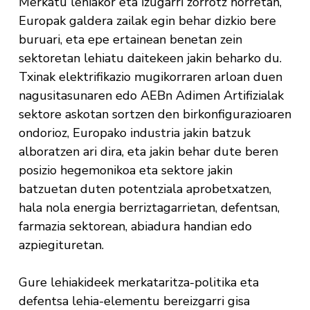
Merkatu lehiakor eta izugarri zorrotz horretan,
Europak galdera zailak egin behar dizkio bere
buruari, eta epe ertainean benetan zein
sektoretan lehiatu daitekeen jakin beharko du.
Txinak elektrifikazio mugikorraren arloan duen
nagusitasunaren edo AEBn Adimen Artifizialak
sektore askotan sortzen den birkonfigurazioaren
ondorioz, Europako industria jakin batzuk
alboratzen ari dira, eta jakin behar dute beren
posizio hegemonikoa eta sektore jakin
batzuetan duten potentziala aprobetxatzen,
hala nola energia berriztagarrietan, defentsan,
farmazia sektorean, abiadura handian edo
azpiegituretan.
Gure lehiakideek merkataritza-politika eta
defentsa lehia-elementu bereizgarri gisa