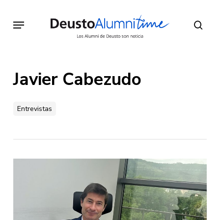
Skip
to
Menu
sear
main
content
Javier Cabezudo
Entrevistas