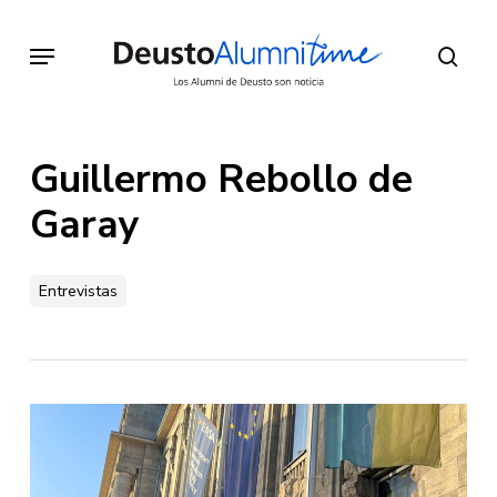
Skip
to
Menu
sear
main
content
Guillermo Rebollo de
Garay
Entrevistas