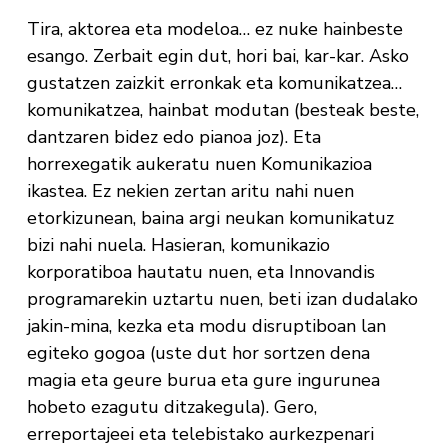
Tira, aktorea eta modeloa… ez nuke hainbeste
esango. Zerbait egin dut, hori bai, kar-kar. Asko
gustatzen zaizkit erronkak eta komunikatzea…
komunikatzea, hainbat modutan (besteak beste,
dantzaren bidez edo pianoa joz). Eta
horrexegatik aukeratu nuen Komunikazioa
ikastea. Ez nekien zertan aritu nahi nuen
etorkizunean, baina argi neukan komunikatuz
bizi nahi nuela. Hasieran, komunikazio
korporatiboa hautatu nuen, eta Innovandis
programarekin uztartu nuen, beti izan dudalako
jakin-mina, kezka eta modu disruptiboan lan
egiteko gogoa (uste dut hor sortzen dena
magia eta geure burua eta gure ingurunea
hobeto ezagutu ditzakegula). Gero,
erreportajeei eta telebistako aurkezpenari