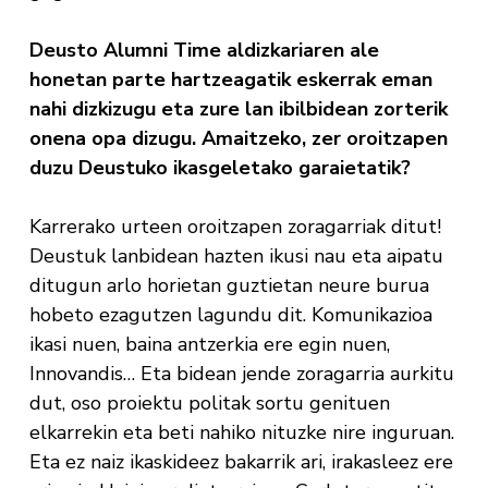
Deusto Alumni Time aldizkariaren ale
honetan parte hartzeagatik eskerrak eman
nahi dizkizugu eta zure lan ibilbidean zorterik
onena opa dizugu. Amaitzeko, zer oroitzapen
duzu Deustuko ikasgeletako garaietatik?
Karrerako urteen oroitzapen zoragarriak ditut!
Deustuk lanbidean hazten ikusi nau eta aipatu
ditugun arlo horietan guztietan neure burua
hobeto ezagutzen lagundu dit. Komunikazioa
ikasi nuen, baina antzerkia ere egin nuen,
Innovandis… Eta bidean jende zoragarria aurkitu
dut, oso proiektu politak sortu genituen
elkarrekin eta beti nahiko nituzke nire inguruan.
Eta ez naiz ikaskideez bakarrik ari, irakasleez ere