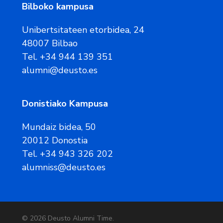
Bilboko kampusa
Unibertsitateen etorbidea, 24
48007 Bilbao
Tel. +34 944 139 351
alumni@deusto.es
Donistiako Kampusa
Mundaiz bidea, 50
20012 Donostia
Tel. +34 943 326 202
alumniss@deusto.es
© 2026 Deusto Alumni Time.