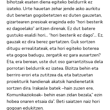
bihotzak esaten diena egiteko beldurrik ez
izateko. Urte hauetan zehar jende asko aurkitu
dut benetan gogobetetzen ez duten gauzetan,
gizartearen presioak eraginda edo “hori besterik
ez dagoelako” aritzen direnak. Ez dut batere
gustuko esaldi hori… “hori besterik ez dago”… Ez,
gauzak ez dira berez gertatzen. Guk sortzen
ditugu errealitateak, eta hori egiteko boterea
eta gogoa badugu, zergatik ez gara ausartzen?
Eta, era berean, uste dut oso garrantzitsua dela
porrotari beldurrik ez izatea. Bizitza behin eta
berriro erori eta zutitzea da, eta batzuetan
proiekturik handienak akatsik handienetatik
sortzen dira. Irakasle batek –hain zuzen ere,
Komunikaziokoak– behin esan zidan bezala,” ezin
hobea onaren etsaia da”. Beti saiatzen naiz hori
gogoan edukitzen.