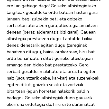
ere lan gehiago dago! Goizeko albistegietako
langileak goizaldeko ordu batean hasten gara
lanean, begi zuloekin beti, eta goizeko
zortzietan ateratzen gara, albistegia amaitzen
denean (beraz, alderantziz bizi gara!). Gauean,
albistegia prestatzen dugu. Lantalde txikia
denez, denetarik egiten dugu (zereginak
banatzen ditugu), baina, orokorrean, hiru bat
ordu behar izaten ditut goizeko albistegian
emango den bideo bat prestatzeko. Gero,
zerbait gosaldu, makillatu eta orraztu egiten
naiz (laguntzarik gabe, kar-kar) eta zuzenekoak
egiten ditut, goizeko seiak eta zortziak
bitartean (egun horretan halakorik baldin
badago). Goizeko albistegiak duen gauzarik
okerrena ordutegia da; hiru urte daramatzat