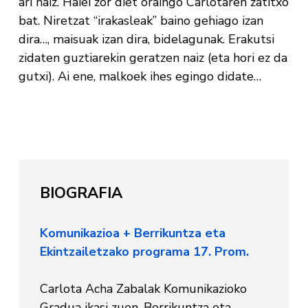
ari naiz. Haiei zor diet oraingo Carlotaren zatitxo
bat. Niretzat “irakasleak” baino gehiago izan
dira…, maisuak izan dira, bidelagunak. Erakutsi
zidaten guztiarekin geratzen naiz (eta hori ez da
gutxi). Ai ene, malkoek ihes egingo didate…
BIOGRAFIA
Komunikazioa + Berrikuntza eta
Ekintzailetzako programa 17. Prom.
Carlota Acha Zabalak Komunikazioko
Gradua ikasi zuen, Berrikuntza eta