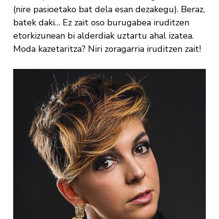
(nire pasioetako bat dela esan dezakegu). Beraz,
batek daki… Ez zait oso burugabea iruditzen
etorkizunean bi alderdiak uztartu ahal izatea.
Moda kazetaritza? Niri zoragarria iruditzen zait!