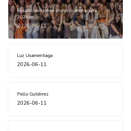
Erizaintzako lehen promozioaren agurra
2026an
2026-06-11
Luz Usamentiaga
2026-06-11
Pello Gutiérrez
2026-06-11