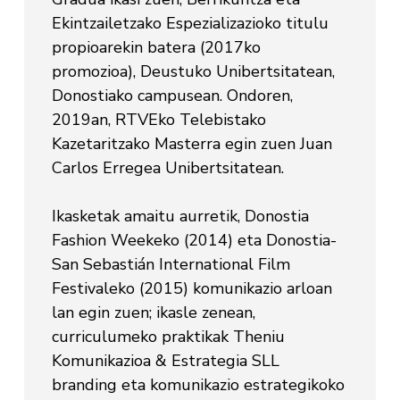
Ekintzailetzako Espezializazioko titulu
propioarekin batera (2017ko
promozioa), Deustuko Unibertsitatean,
Donostiako campusean. Ondoren,
2019an, RTVEko Telebistako
Kazetaritzako Masterra egin zuen Juan
Carlos Erregea Unibertsitatean.
Ikasketak amaitu aurretik, Donostia
Fashion Weekeko (2014) eta Donostia-
San Sebastián International Film
Festivaleko (2015) komunikazio arloan
lan egin zuen; ikasle zenean,
curriculumeko praktikak Theniu
Komunikazioa & Estrategia SLL
branding eta komunikazio estrategikoko