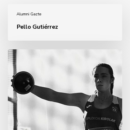
Pello
Alumni Gazte
Gutiérrez
Pello Gutiérrez
Andrea
Martínez
Murillo