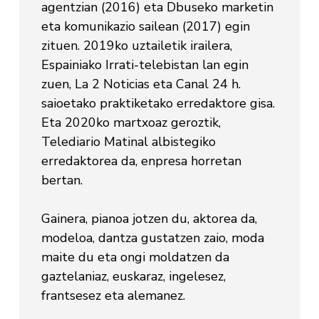
agentzian (2016) eta Dbuseko marketin
eta komunikazio sailean (2017) egin
zituen. 2019ko uztailetik irailera,
Espainiako Irrati-telebistan lan egin
zuen, La 2 Noticias eta Canal 24 h.
saioetako praktiketako erredaktore gisa.
Eta 2020ko martxoaz geroztik,
Telediario Matinal albistegiko
erredaktorea da, enpresa horretan
bertan.
Gainera, pianoa jotzen du, aktorea da,
modeloa, dantza gustatzen zaio, moda
maite du eta ongi moldatzen da
gaztelaniaz, euskaraz, ingelesez,
frantsesez eta alemanez.