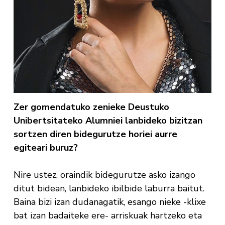
Zer gomendatuko zenieke Deustuko
Unibertsitateko Alumniei lanbideko bizitzan
sortzen diren bidegurutze horiei aurre
egiteari buruz?
Nire ustez, oraindik bidegurutze asko izango
ditut bidean, lanbideko ibilbide laburra baitut.
Baina bizi izan dudanagatik, esango nieke -klixe
bat izan badaiteke ere- arriskuak hartzeko eta