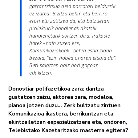
garrantzitsua dela porrotari beldurrik
ez izatea. Bizitza behin eta berriro
erori eta zutitzea da, eta batzuetan
proiekturik handienak akatsik
handienetatik sortzen dira. Irakasle
batek –hain zuzen ere,
Komunikaziokoak– behin esan zidan
bezala, “ezin hobea onaren etsaia da”.
Beti saiatzen naiz hori gogoan
edukitzen.
Donostiar polifazetikoa zara: dantza
gustatzen zaizu, aktorea zara, modeloa,
pianoa jotzen duzu… Zerk bultzatu zintuen
Komunikazioa ikastera, berrikuntzan eta
ekintzailetzan espezializatzera eta, ondoren,
Telebistako Kazetaritzako masterra egitera?