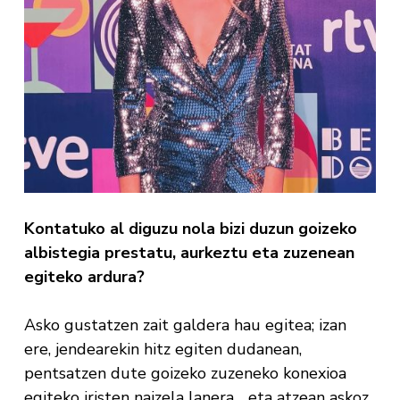
Kontatuko al diguzu nola bizi duzun goizeko
albistegia prestatu, aurkeztu eta zuzenean
egiteko ardura?
Asko gustatzen zait galdera hau egitea; izan
ere, jendearekin hitz egiten dudanean,
pentsatzen dute goizeko zuzeneko konexioa
egiteko iristen naizela lanera… eta atzean askoz