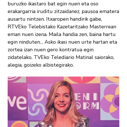
buruzko ikastaro bat egin nuen eta oso
erakargarria iruditu zitzaidanez, pausoa ematera
ausartu nintzen. Itxaropen handirik gabe,
RTVEko Telebistako Kazetaritzako Masterrean
eman nuen izena. Maila handia zen, baina hartu
egin ninduten… Asko ikasi nuen urte hartan eta
zortea izan nuen gero kontratua egin
zidatelako, TVEko Telediario Matinal saiorako,
alegia, goizeko albistegirako.