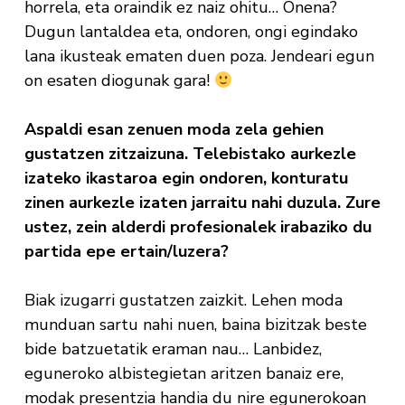
horrela, eta oraindik ez naiz ohitu… Onena?
Dugun lantaldea eta, ondoren, ongi egindako
lana ikusteak ematen duen poza. Jendeari egun
on esaten diogunak gara!
Aspaldi esan zenuen moda zela gehien
gustatzen zitzaizuna. Telebistako aurkezle
izateko ikastaroa egin ondoren, konturatu
zinen aurkezle izaten jarraitu nahi duzula. Zure
ustez, zein alderdi profesionalek irabaziko du
partida epe ertain/luzera?
Biak izugarri gustatzen zaizkit. Lehen moda
munduan sartu nahi nuen, baina bizitzak beste
bide batzuetatik eraman nau… Lanbidez,
eguneroko albistegietan aritzen banaiz ere,
modak presentzia handia du nire egunerokoan