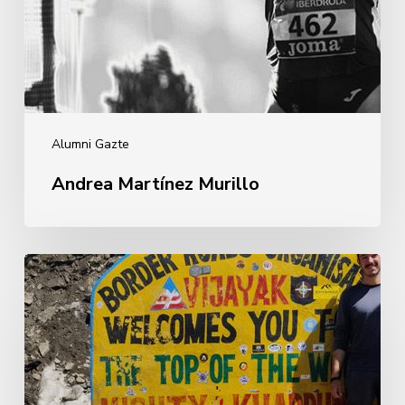
Alumni Gazte
Andrea Martínez Murillo
Iñigo
Marcos
Enciso