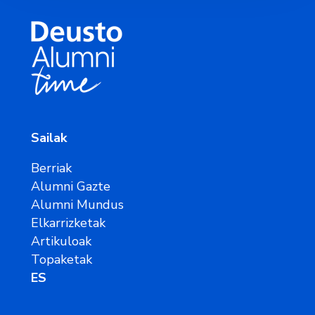
Sailak
Berriak
Alumni Gazte
Alumni Mundus
Elkarrizketak
Artikuloak
Topaketak
ES