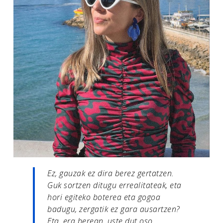
Ez, gauzak ez dira berez gertatzen.
Guk sortzen ditugu errealitateak, eta
hori egiteko boterea eta gogoa
badugu, zergatik ez gara ausartzen?
Eta, era berean, uste dut oso