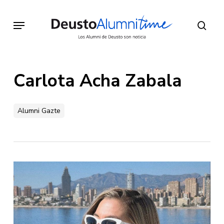
Skip
to
Menu
sear
main
content
Carlota Acha Zabala
Alumni Gazte