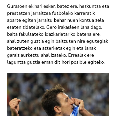
Gurasoen ekinari esker, batez ere, hezkuntza eta
prestatzen jarraitzea futboleko karreratik
aparte egiten jarraitu behar nuen kontua zela
esaten zidatelako. Gero irakasleen lana dago,
baita fakultateko idazkarietariko batena ere,
ahal zuten guztia egin baitzuten nire egutegiak
bateratzeko eta azterketak egin eta lanak
garaiz aurkeztu ahal izateko. Errealak ere
laguntza guztia eman dit hori posible egiteko.