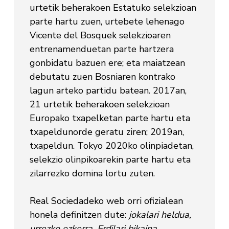
urtetik beherakoen Estatuko selekzioan
parte hartu zuen, urtebete lehenago
Vicente del Bosquek selekzioaren
entrenamenduetan parte hartzera
gonbidatu bazuen ere; eta maiatzean
debutatu zuen Bosniaren kontrako
lagun arteko partidu batean. 2017an,
21 urtetik beherakoen selekzioan
Europako txapelketan parte hartu eta
txapeldunorde geratu ziren; 2019an,
txapeldun. Tokyo 2020ko olinpiadetan,
selekzio olinpikoarekin parte hartu eta
zilarrezko domina lortu zuten.
Real Sociedadeko web orri ofizialean
honela definitzen dute:
jokalari heldua,
urrezko ezkerra.
Erdilari bikaina.