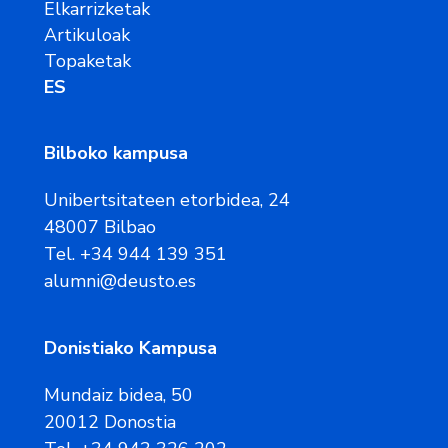
Elkarrizketak
Artikuloak
Topaketak
ES
Bilboko kampusa
Unibertsitateen etorbidea, 24
48007 Bilbao
Tel. +34 944 139 351
alumni@deusto.es
Donistiako Kampusa
Mundaiz bidea, 50
20012 Donostia