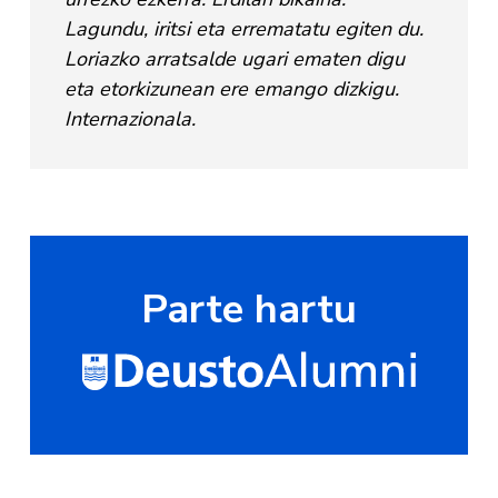
Lagundu, iritsi eta errematatu egiten du.
Loriazko arratsalde ugari ematen digu
eta etorkizunean ere emango dizkigu.
Internazionala.
Parte hartu