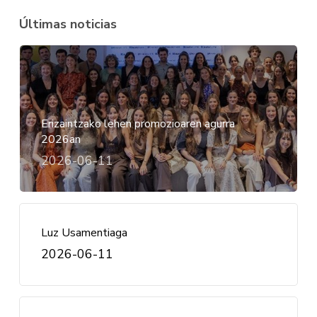
Últimas noticias
Erizaintzako lehen promozioaren agurra
2026an
2026-06-11
Luz Usamentiaga
2026-06-11