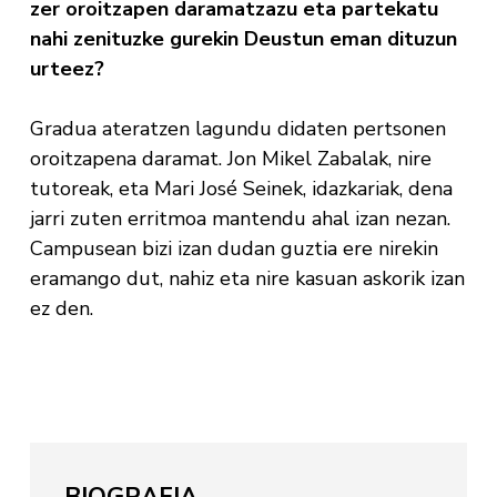
zer oroitzapen daramatzazu eta partekatu
nahi zenituzke gurekin Deustun eman dituzun
urteez?
Gradua ateratzen lagundu didaten pertsonen
oroitzapena daramat. Jon Mikel Zabalak, nire
tutoreak, eta Mari José Seinek, idazkariak, dena
jarri zuten erritmoa mantendu ahal izan nezan.
Campusean bizi izan dudan guztia ere nirekin
eramango dut, nahiz eta nire kasuan askorik izan
ez den.
BIOGRAFIA