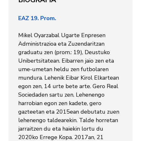
EAZ 19. Prom.
Mikel Oyarzabal Ugarte Enpresen
Administrazioa eta Zuzendaritzan
graduatu zen (prom.: 19), Deustuko
Unibertsitatean. Eibarren jaio zen eta
ume-umetan heldu zen futbolaren
mundura. Lehenik Eibar Kirol Elkartean
egon zen, 14 urte bete arte. Gero Real
Sociedaden sartu zen. Lehenengo
harrobian egon zen kadete, gero
gazteetan eta 2015ean debutatu zuen
lehenengo taldearekin. Talde horretan
jarraitzen du eta haiekin lortu du
2020ko Errege Kopa. 2017an, 21