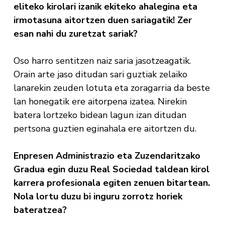
eliteko kirolari izanik ekiteko ahalegina eta
irmotasuna aitortzen duen sariagatik! Zer
esan nahi du zuretzat sariak?
Oso harro sentitzen naiz saria jasotzeagatik.
Orain arte jaso ditudan sari guztiak zelaiko
lanarekin zeuden lotuta eta zoragarria da beste
lan honegatik ere aitorpena izatea. Nirekin
batera lortzeko bidean lagun izan ditudan
pertsona guztien eginahala ere aitortzen du.
Enpresen Administrazio eta Zuzendaritzako
Gradua egin duzu Real Sociedad taldean kirol
karrera profesionala egiten zenuen bitartean.
Nola lortu duzu bi inguru zorrotz horiek
bateratzea?