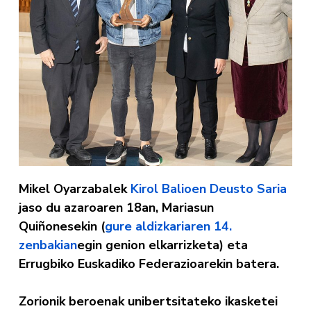
Mikel Oyarzabalek
Kirol Balioen Deusto Saria
jaso du azaroaren 18an, Mariasun
Quiñonesekin (
gure aldizkariaren 14.
zenbakian
egin genion elkarrizketa) eta
Errugbiko Euskadiko Federazioarekin batera.
Zorionik beroenak unibertsitateko ikasketei