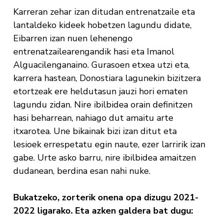
Karreran zehar izan ditudan entrenatzaile eta
lantaldeko kideek hobetzen lagundu didate,
Eibarren izan nuen lehenengo
entrenatzailearengandik hasi eta Imanol
Alguacilenganaino. Gurasoen etxea utzi eta,
karrera hastean, Donostiara lagunekin bizitzera
etortzeak ere heldutasun jauzi hori ematen
lagundu zidan. Nire ibilbidea orain definitzen
hasi beharrean, nahiago dut amaitu arte
itxarotea. Une bikainak bizi izan ditut eta
lesioek errespetatu egin naute, ezer larririk izan
gabe. Urte asko barru, nire ibilbidea amaitzen
dudanean, berdina esan nahi nuke.
Bukatzeko, zorterik onena opa dizugu 2021-
2022 ligarako. Eta azken galdera bat dugu: