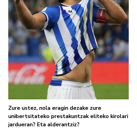
Zure ustez, nola eragin dezake zure
unibertsitateko prestakuntzak eliteko kirolari
jardueran? Eta alderantziz?