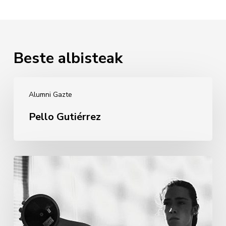
Beste albisteak
Pello
Alumni Gazte
Gutiérrez
Pello Gutiérrez
Andrea
Martínez
Murillo