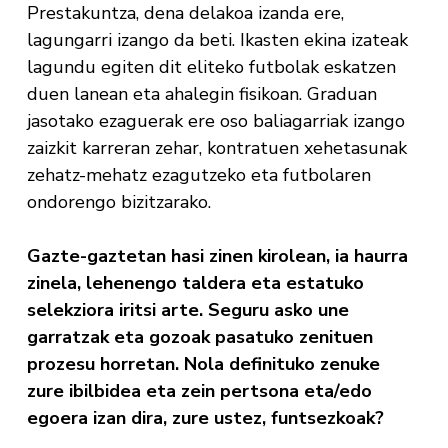
Prestakuntza, dena delakoa izanda ere,
lagungarri izango da beti. Ikasten ekina izateak
lagundu egiten dit eliteko futbolak eskatzen
duen lanean eta ahalegin fisikoan. Graduan
jasotako ezaguerak ere oso baliagarriak izango
zaizkit karreran zehar, kontratuen xehetasunak
zehatz-mehatz ezagutzeko eta futbolaren
ondorengo bizitzarako.
Gazte-gaztetan hasi zinen kirolean, ia haurra
zinela, lehenengo taldera eta estatuko
selekziora iritsi arte. Seguru asko une
garratzak eta gozoak pasatuko zenituen
prozesu horretan. Nola definituko zenuke
zure ibilbidea eta zein pertsona eta/edo
egoera izan dira, zure ustez, funtsezkoak?