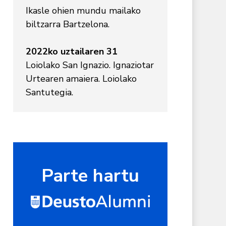
Ikasle ohien mundu mailako
biltzarra Bartzelona.
2022ko uztailaren 31
Loiolako San Ignazio. Ignaziotar
Urtearen amaiera. Loiolako
Santutegia.
Parte hartu