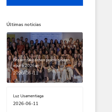
Últimas noticias
Erizaintzako lehen promozioaren
agurra 2026an
2026-06-11
Luz Usamentiaga
2026-06-11