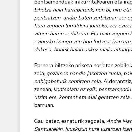
pentsamenduak irakurritakoaren eta irag
bihotza hain harrapaturik, non bi, hiru e
pentsatzen, andre baten zerbitzuan zer eg
hura zegoen lurraldera joateko, zer ezize
zituen haren zerbitzura.
Eta hain zegoen h
ezinezko izango zen hori lortzea; izan er
dukesa, horiek baino askoz maila altuago
Barnera biltzeko ariketa horietan zebil
zela,
gozamen handia jasotzen zuela; bain
nahigabeturik sentitzen zela.
Alderantziz,
zenean,
kontsolatu ez ezik, pentsamendu
utzita ere, kontent eta alai geratzen zela
…
barruan.
Gau batez, esnaturik zegoela,
Andre Mari
Santuarekin. Ikuskizun hura luzaroan iza