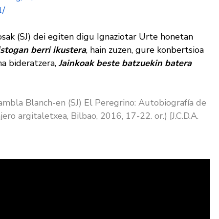
l/
sak (SJ) dei egiten digu Ignaziotar Urte honetan
stogan berri ikustera
, hain zuzen, gure konbertsioa
na bideratzera,
Jainkoak beste batzuekin batera
mbla Blanch-en (SJ) El Peregrino: Autobiografía de
ro argitaletxea, Bilbao, 2016, 17-22. or.) [J.C.D.A.