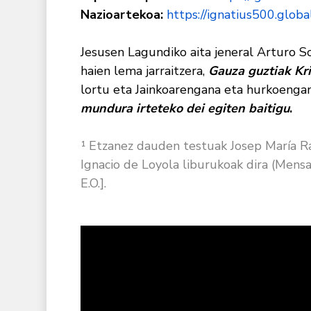
Nazioartekoa:
https://ignatius500.globa
Jesusen Lagundiko aita jeneral Arturo So
haien lema jarraitzera,
Gauza guztiak Kri
lortu eta Jainkoarengana eta hurkoenga
mundura irteteko dei egiten baitigu
.
¹ Etzanez dauden testuak Josep María Ra
Ignacio de Loyola liburukoak dira (Mensaje
E.O.].