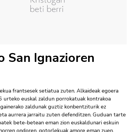
o San Ignazioren
ekua frantsesek setiatua zuten. Alkaideak egoera
26 urteko euskal zaldun porrokatuak kontrakoa
 gainerako zaldunak guztiz konbentziturik ez
 eta aurrera jarraitu zuten defenditzen. Guduan tarte
 batek bete-betean eman zion euskaldunari eskuin
a horren ondoren, gotorlekuak amore eman zuen.