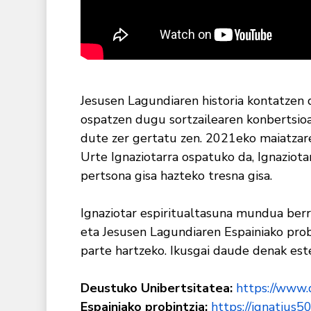
Jesusen Lagundiaren historia kontatzen 
ospatzen dugu sortzailearen konbertsio
dute zer gertatu zen. 2021eko maiatzare
Urte Ignaziotarra ospatuko da, Ignaziota
pertsona gisa hazteko tresna gisa.
Ignaziotar espiritualtasuna mundua berr
eta Jesusen Lagundiaren Espainiako prob
parte hartzeko. Ikusgai daude denak est
Deustuko Unibertsitatea:
https://www.d
Espainiako probintzia:
https://ignatius50