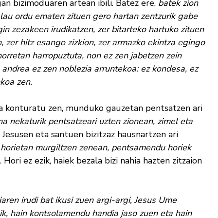
an bizimoduaren artean ibili. Batez ere,
batek zion
ta lau ordu ematen zituen gero hartan zentzurik gabe
in zezakeen irudikatzen, zer bitarteko hartuko zituen
n, zer hitz esango zizkion, zer armazko ekintza egingo
orretan harropuztuta, non ez zen jabetzen zein
e, andrea ez zen noblezia arruntekoa: ez kondesa, ez
koa zen.
ela konturatu zen, munduko gauzetan pentsatzen ari
a nekaturik pentsatzeari uzten zionean, zimel eta
 Jesusen eta santuen bizitzaz hausnartzen ari
 horietan murgiltzen zenean, pentsamendu horiek
 Hori ez ezik, haiek bezala bizi nahia hazten zitzaion
aren irudi bat ikusi zuen argi-argi, Jesus Ume
nik, hain kontsolamendu handia jaso zuen eta hain