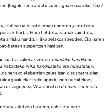
 zen (Iñigok izena aldatu zuen, Ignazio izateko, 1537
a, Iruñean ia bi aste eman ondoren jaiotetxera
eititik hurbil. Hara helduta, zauriak zainduta,
ta arrisku handiz. Hilko zelakoan zeuden. Ekainaren
a bat-batean suspertzen hasi zen.
an sustrai sakonak zituen,
munduko handikeriez
a irabazteko irrika handiusteko eta hutsaletan
¹
.
alduneriako eleberrien zalea izanik, susperraldian,
irakurgaiak ekartzeko agindu zien hurbilekoei,
an ez zegoenez, Vita Christi
bat eman zioten eta
n
.
oetara zaletzen hasi zen, nahiz eta bere