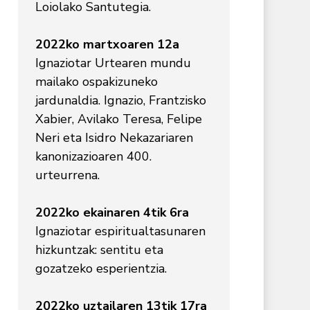
Loiolako Santutegia.
2022ko martxoaren 12a
Ignaziotar Urtearen mundu
mailako ospakizuneko
jardunaldia. Ignazio, Frantzisko
Xabier, Avilako Teresa, Felipe
Neri eta Isidro Nekazariaren
kanonizazioaren 400.
urteurrena.
2022ko ekainaren 4tik 6ra
Ignaziotar espiritualtasunaren
hizkuntzak: sentitu eta
gozatzeko esperientzia.
2022ko uztailaren 13tik 17ra