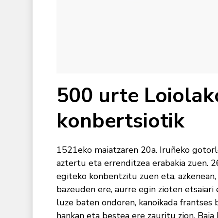
500 urte Loiolak
konbertsiotik
1521eko maiatzaren 20a. Iruñeko gotorl
aztertu eta errenditzea erabakia zuen. 
egiteko konbentzitu zuen eta, azkenean,
bazeuden ere, aurre egin zioten etsaiari
luze baten ondoren, kanoikada frantses
hankan eta bestea ere zauritu zion. Baj