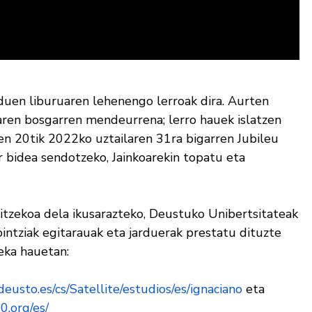
duen liburuaren lehenengo lerroak dira. Aurten
aren bosgarren mendeurrena; lerro hauek islatzen
n 20tik 2022ko uztailaren 31ra bigarren Jubileu
r bidea sendotzeko, Jainkoarekin topatu eta
itzekoa dela ikusarazteko, Deustuko Unibertsitateak
intziak egitarauak eta jarduerak prestatu dituzte
eka hauetan:
eusto.es/cs/Satellite/estudios/es/ignaciano
eta
0.org/es/