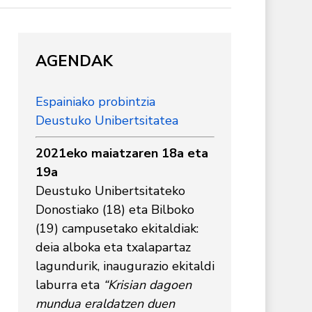
AGENDAK
Espainiako probintzia
Deustuko Unibertsitatea
2021eko maiatzaren 18a eta
19a
Deustuko Unibertsitateko
Donostiako (18) eta Bilboko
(19) campusetako ekitaldiak:
deia alboka eta txalapartaz
lagundurik, inaugurazio ekitaldi
laburra eta
“Krisian dagoen
mundua eraldatzen duen