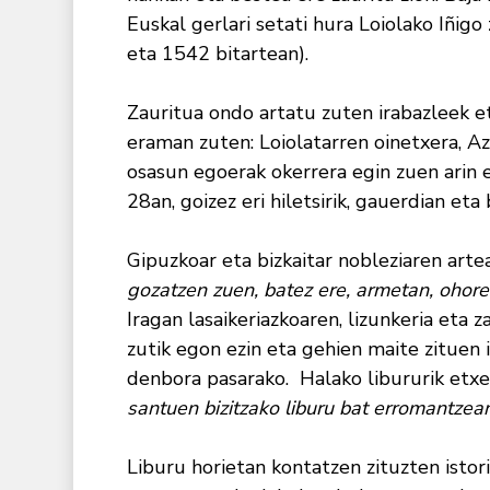
Euskal gerlari setati hura Loiolako Iñigo
eta 1542 bitartean).
Zauritua ondo artatu zuten irabazleek et
eraman zuten: Loiolatarren oinetxera, Azp
osasun egoerak okerrera egin zuen arin e
28an, goizez eri hiletsirik, gauerdian et
Gipuzkoar eta bizkaitar nobleziaren arte
gozatzen zuen, batez ere, armetan, ohore
Iragan lasaikeriazkoaren, lizunkeria eta z
zutik egon ezin eta gehien maite zituen 
denbora pasarako. Halako libururik etxe
santuen bizitzako liburu bat erromantzea
Liburu horietan kontatzen zituzten istori