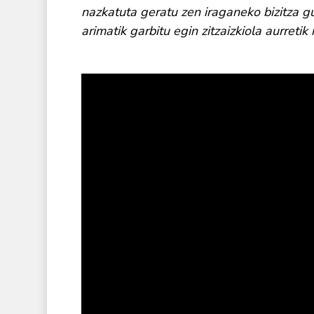
nazkatuta geratu zen iraganeko bizitza gu
arimatik garbitu egin zitzaizkiola aurretik