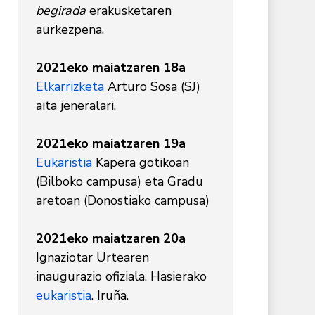
begirada
erakusketaren
aurkezpena.
2021eko maiatzaren 18a
Elkarrizketa
Arturo Sosa (SJ)
aita jeneralari.
2021eko maiatzaren 19a
Eukaristia
Kapera gotikoan
(Bilboko campusa) eta Gradu
aretoan (Donostiako campusa)
2021eko maiatzaren 20a
Ignaziotar Urtearen
inaugurazio ofiziala. Hasierako
eukaristia
. Iruña.