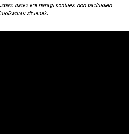
ztiaz, batez ere haragi kontuez, non bazirudien
 irudikatuak zituenak.