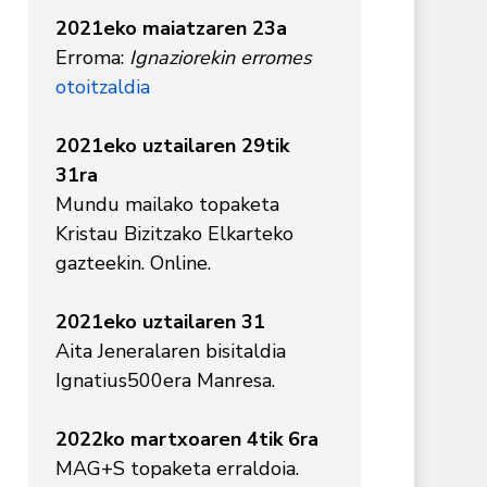
2021eko maiatzaren 23a
Erroma:
Ignaziorekin erromes
otoitzaldia
2021eko uztailaren 29tik
31ra
Mundu mailako topaketa
Kristau Bizitzako Elkarteko
gazteekin. Online.
2021eko uztailaren 31
Aita Jeneralaren bisitaldia
Ignatius500era Manresa.
2022ko martxoaren 4tik 6ra
MAG+S topaketa erraldoia.