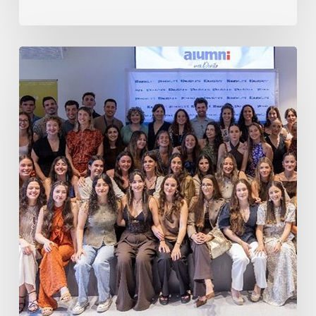
Despedida
Primera
Promoción
Enfermería
2026