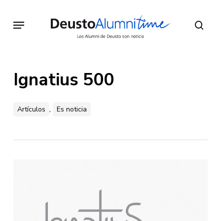
Skip
to
Menu
sear
main
content
Ignatius 500
,
Artículos
Es noticia