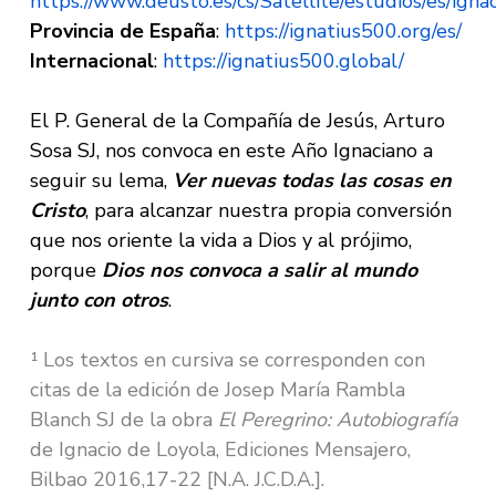
https://www.deusto.es/cs/Satellite/estudios/es/igna
Provincia de España
:
https://ignatius500.org/es/
Internacional
:
https://ignatius500.global/
El P. General de la Compañía de Jesús, Arturo
Sosa SJ, nos convoca en este Año Ignaciano a
seguir su lema,
Ver nuevas todas las cosas en
Cristo
, para alcanzar nuestra propia conversión
que nos oriente la vida a Dios y al prójimo,
porque
Dios nos convoca a salir al mundo
junto con otros
.
¹ Los textos en cursiva se corresponden con
citas de la edición de Josep María Rambla
Blanch SJ de la obra
El Peregrino: Autobiografía
de Ignacio de Loyola, Ediciones Mensajero,
Bilbao 2016,17-22 [N.A. J.C.D.A.].