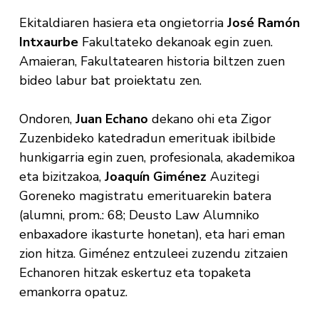
Ekitaldiaren hasiera eta ongietorria
José
Ramón
Intxaurbe
Fakultateko dekanoak egin zuen.
Amaieran, Fakultatearen historia biltzen zuen
bideo labur bat proiektatu zen.
Ondoren,
Juan Echano
dekano ohi eta Zigor
Zuzenbideko katedradun emerituak ibilbide
hunkigarria egin zuen, profesionala, akademikoa
eta bizitzakoa,
Joaquín Giménez
Auzitegi
Goreneko magistratu emerituarekin batera
(alumni, prom.: 68; Deusto Law Alumniko
enbaxadore ikasturte honetan), eta hari eman
zion hitza. Giménez entzuleei zuzendu zitzaien
Echanoren hitzak eskertuz eta topaketa
emankorra opatuz.