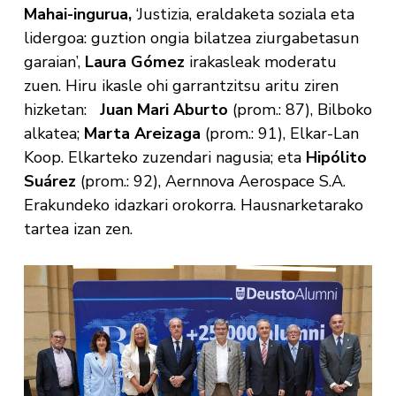
Mahai-ingurua,
‘Justizia, eraldaketa soziala eta
lidergoa: guztion ongia bilatzea ziurgabetasun
garaian’,
Laura Gómez
irakasleak moderatu
zuen. Hiru ikasle ohi garrantzitsu aritu ziren
hizketan:
Juan Mari Aburto
(prom.: 87), Bilboko
alkatea;
Marta Areizaga
(prom.: 91), Elkar-Lan
Koop. Elkarteko zuzendari nagusia; eta
Hipólito
Suárez
(prom.: 92), Aernnova Aerospace S.A.
Erakundeko idazkari orokorra. Hausnarketarako
tartea izan zen.