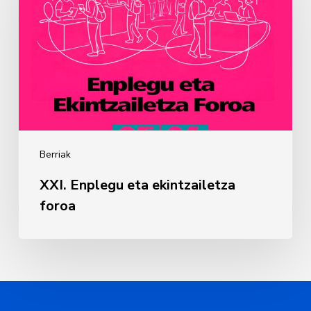
ekintzailetza
foroa
Berriak
XXI. Enplegu eta ekintzailetza
foroa