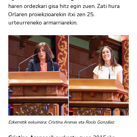
haren ordezkari gisa hitz egin zuen. Zati hura
Orlaren proiekzioarekin itxi zen 25.
urteurreneko armarriarekin.
Ezkerretik eskuinera: Cristina Arenas eta Rocío González