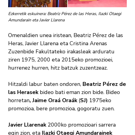
Ezkerretik eskuinera: Beatriz Pérez de las Heras, Ilazki Otaegi
Amundarain eta Javier Llarena
Omenaldien unea iristean, Beatriz Pérez de las
Heras, Javier Llarena eta Cristina Arenas
Zuzenbide Fakultateko irakasleak arduratu
ziren 1975, 2000 eta 2015eko promozioei,
hurrenez hurren, hitz batzuk zuzentzeaz.
Hitzaldi labur baten ondoren,
Beatriz Pérez de
las Herasek
bideo bati eman zion bide. Bideo
horretan
, Jaime Oraá Oraák
(
SJ)
1975eko
promozioa, bere promozioa, gogoratu zuen.
Javier Llarenak
2000ko promozioari sarrera
egin zion, eta
Ilazki Otaegi Amundarainek