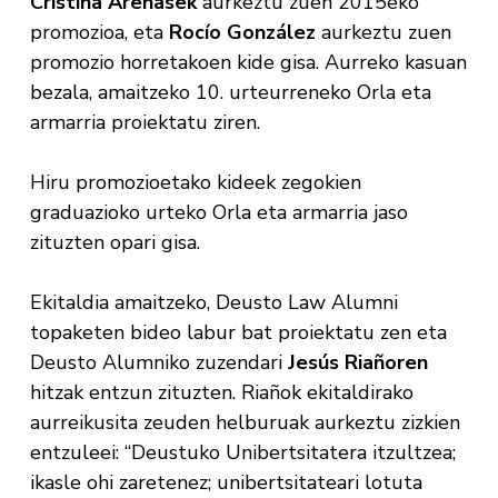
Cristina Arenasek
aurkeztu zuen 2015eko
promozioa, eta
Rocío González
aurkeztu zuen
promozio horretakoen kide gisa. Aurreko kasuan
bezala, amaitzeko 10. urteurreneko Orla eta
armarria proiektatu ziren.
Hiru promozioetako kideek zegokien
graduazioko urteko Orla eta armarria jaso
zituzten opari gisa.
Ekitaldia amaitzeko, Deusto Law Alumni
topaketen bideo labur bat proiektatu zen eta
Deusto Alumniko zuzendari
Jesús Riañoren
hitzak entzun zituzten. Riañok ekitaldirako
aurreikusita zeuden helburuak aurkeztu zizkien
entzuleei: “Deustuko Unibertsitatera itzultzea;
ikasle ohi zaretenez; unibertsitateari lotuta