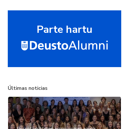
Parte hartu
Últimas noticias
Erizaintzako lehen promozioaren agurra