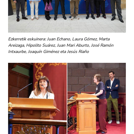
Ezkerretik eskuinera: Juan Echano, Laura Gómez, Marta
Areizaga, Hipolito Suárez, Juan Mari Aburto, José Ramón
Intxaurbe, Joaquín Giménez eta Jesús Riaño