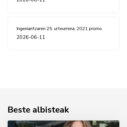
Ingeniaritzaren 25. urteurrena, 2021 promo.
2026-06-11
Beste albisteak
Luz