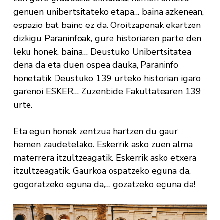
genuen unibertsitateko etapa… baina azkenean,
espazio bat baino ez da. Oroitzapenak ekartzen
dizkigu Paraninfoak, gure historiaren parte den
leku honek, baina… Deustuko Unibertsitatea
dena da eta duen ospea dauka, Paraninfo
honetatik Deustuko 139 urteko historian igaro
garenoi ESKER… Zuzenbide Fakultatearen 139
urte.
Eta egun honek zentzua hartzen du gaur
hemen zaudetelako. Eskerrik asko zuen
alma
mater
rera
itzultzeagatik. Eskerrik asko etxera
itzultzeagatik. Gaurkoa ospatzeko eguna da,
gogoratzeko eguna da,… gozatzeko eguna da!