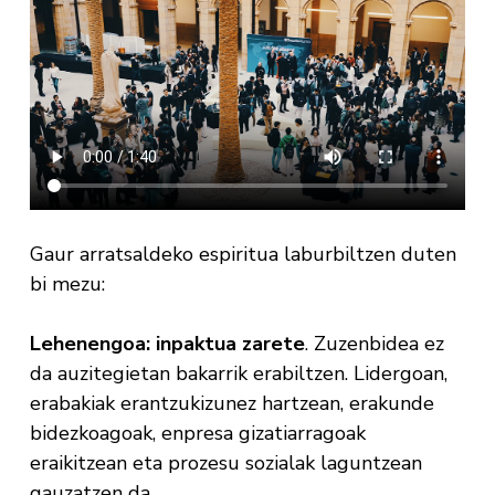
Gaur arratsaldeko espiritua laburbiltzen duten
bi mezu:
Lehenengoa: inpaktua zarete
. Zuzenbidea ez
da auzitegietan bakarrik erabiltzen. Lidergoan,
erabakiak erantzukizunez hartzean, erakunde
bidezkoagoak, enpresa gizatiarragoak
eraikitzean eta prozesu sozialak laguntzean
gauzatzen da.