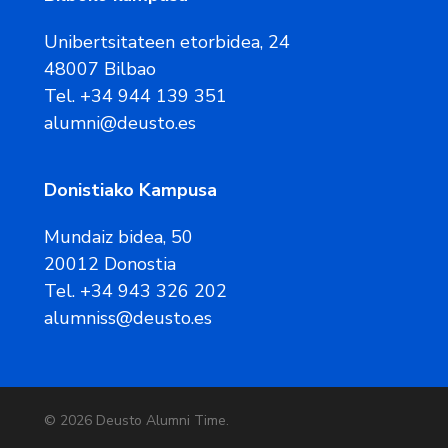
Unibertsitateen etorbidea, 24
48007 Bilbao
Tel. +34 944 139 351
alumni@deusto.es
Donistiako Kampusa
Mundaiz bidea, 50
20012 Donostia
Tel. +34 943 326 202
alumniss@deusto.es
© 2026 Deusto Alumni Time.