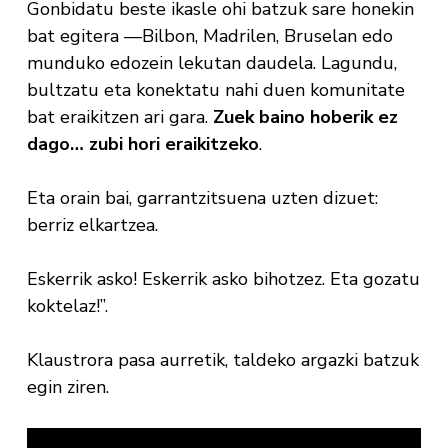
Gonbidatu beste ikasle ohi batzuk sare honekin
bat egitera —Bilbon, Madrilen, Bruselan edo
munduko edozein lekutan daudela. Lagundu,
bultzatu eta konektatu nahi duen komunitate
bat eraikitzen ari gara.
Zuek baino hoberik ez
dago… zubi hori eraikitzeko
.
Eta orain bai, garrantzitsuena uzten dizuet:
berriz elkartzea.
Eskerrik asko! Eskerrik asko bihotzez. Eta gozatu
koktelaz!”.
Klaustrora pasa aurretik, taldeko argazki batzuk
egin ziren.