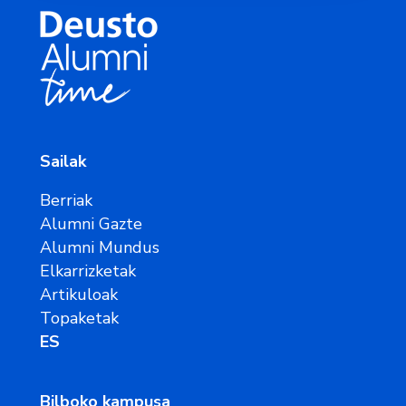
Sailak
Berriak
Alumni Gazte
Alumni Mundus
Elkarrizketak
Artikuloak
Topaketak
ES
Bilboko kampusa