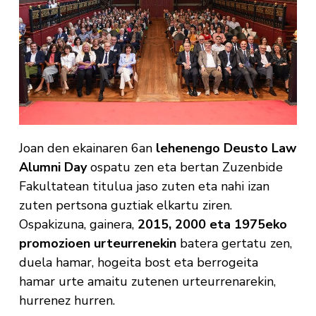
Joan den ekainaren 6an
lehenengo Deusto Law
Alumni Day
ospatu zen eta bertan Zuzenbide
Fakultatean titulua jaso zuten eta nahi izan
zuten pertsona guztiak elkartu ziren.
Ospakizuna, gainera,
2015, 2000 eta 1975eko
promozioen urteurrenekin
batera gertatu zen,
duela hamar, hogeita bost eta berrogeita
hamar urte amaitu zutenen urteurrenarekin,
hurrenez hurren.