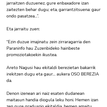
jarraitzen duzuenez, gure enbaxadore izan
zaitezten behar dugu; eta, garrantzitsuena: gaur
ondo pasatzea…”.
Eta jarraitu zuen:
“Ezin duzue imajinatu zein zirraragarria den
Paraninfo hau Zuzenbideko hainbeste
promoziotakoekin ikustea.
Areto Nagusi hau ekitaldi berezietan bakarrik
irekitzen dugu eta gaur… aukera OSO BEREZIA
da.
Denon izenean ari naiz esaten dudanean
maitasun handia diogula leku honi. Hemen izan
zen gure graduazio ekitaldia, hemen amaitu