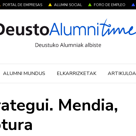
PORTAL DE EMPRESAS
ALUMNI SOCIAL
FORO DE EMPLEO
ALUMNI MUNDUS
ELKARRIZKETAK
ARTIKULOA
rategui. Mendia,
otura