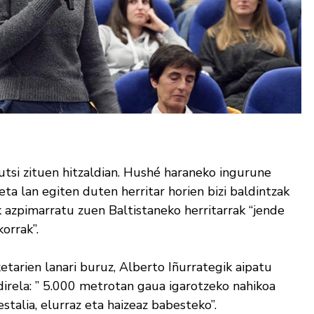
utsi zituen hitzaldian. Hushé haraneko ingurune
ta lan egiten duten herritar horien bizi baldintzak
ak azpimarratu zuen Baltistaneko herritarrak “jende
orrak”.
tarien lanari buruz, Alberto Iñurrategik aipatu
irela: ” 5.000 metrotan gaua igarotzeko nahikoa
stalia, elurraz eta haizeaz babesteko”.