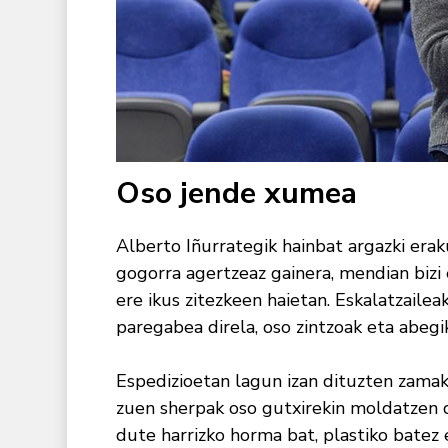
Oso jende xumea
Alberto Iñurrategik hainbat argazki erak
gogorra agertzeaz gainera, mendian bizi e
ere ikus zitezkeen haietan. Eskalatzaile
paregabea direla, oso zintzoak eta abegik
Espedizioetan lagun izan dituzten zamake
zuen sherpak oso gutxirekin moldatzen d
dute harrizko horma bat, plastiko batez e