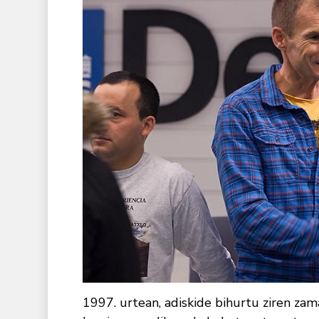
1997. urtean, adiskide bihurtu ziren zam