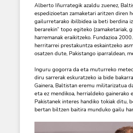
Alberto Iñurrategik azaldu zuenez, Baltis
espedizioetan zamaketari aritzen diren h
gailurretarako ibilbidea ia beti berdina
berarekin” topo egiteko (zamaketariak, gi
harremanak eraikitzeko. Fundazioa 2000.
herritarrei prestakuntza eskaintzeko asmo
osatzen dute, Pakistango iparraldean, me
Inguru gogorra da eta muturreko meteoro
diru sarrerak eskuratzeko ia bide bakarr
Gainera, Baltistan eremu militarizatua da
eta ez mendikoa, herrialdeko gainerako 
Pakistanek interes handiko tokiak ditu, b
bertan biltzen baitira munduko gailu ha