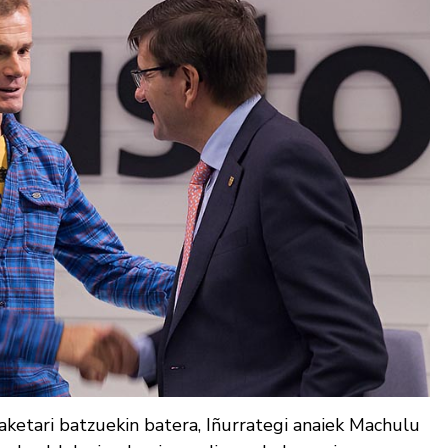
aketari batzuekin batera, Iñurrategi anaiek Machulu