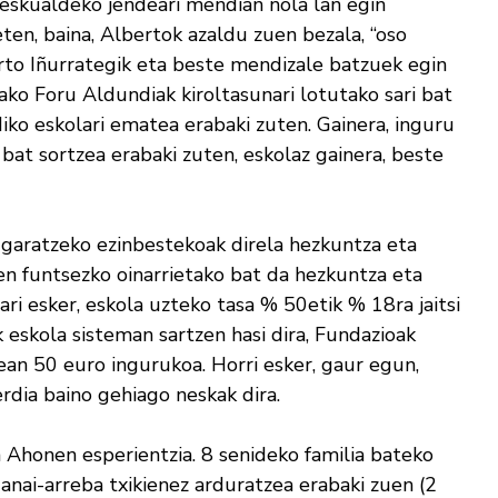
 eskualdeko jendeari mendian nola lan egin
ieten, baina, Albertok azaldu zuen bezala, “oso
berto Iñurrategik eta beste mendizale batzuek egin
ko Foru Aldundiak kiroltasunari lotutako sari bat
ko eskolari ematea erabaki zuten. Gainera, inguru
bat sortzea erabaki zuten, eskolaz gainera, beste
garatzeko ezinbestekoak direla hezkuntza eta
en funtsezko oinarrietako bat da hezkuntza eta
i esker, eskola uzteko tasa % 50etik % 18ra jaitsi
eskola sisteman sartzen hasi dira, Fundazioak
ean 50 euro ingurukoa. Horri esker, gaur egun,
rdia baino gehiago neskak dira.
 Ahonen esperientzia. 8 senideko familia bateko
 anai-arreba txikienez arduratzea erabaki zuen (2