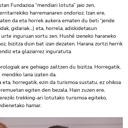
tan Fundazioa “mendiari lotuta” jaio zen,
erritarrekiko harremanaren ondorioz. Izan ere,
 izaten da eta horrek aukera ematen du beti “jende
dak, gidariak…) eta, horrela, adiskidetasun
 urte inguruan sortu zen, Hushé izeneko haraneko
z, bizitza duin bat izan dezaten. Harana zortzi herrik
ndiz eta glaziarrez inguratuta.
logiak are gehiago zailtzen du bizitza. Horregatik,
a mendiko lana izaten da.
 eta, horregatik, ezin da turismoa sustatu, ez ohikoa
eremuetan egiten den bezala. Hain zuzen ere,
ereziki trekking-ari lotutako turismoa egiteko,
ndienetako hamar.