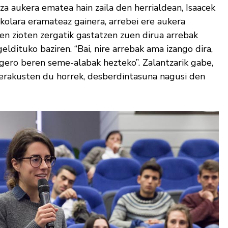
a aukera ematea hain zaila den herrialdean, Isaacek
skolara eramateaz gainera, arrebei ere aukera
zen zioten zergatik gastatzen zuen dirua arrebak
eldituko baziren. “Bai, nire arrebak ama izango dira,
 gero beren seme-alabak hezteko”. Zalantzarik gabe,
 erakusten du horrek, desberdintasuna nagusi den