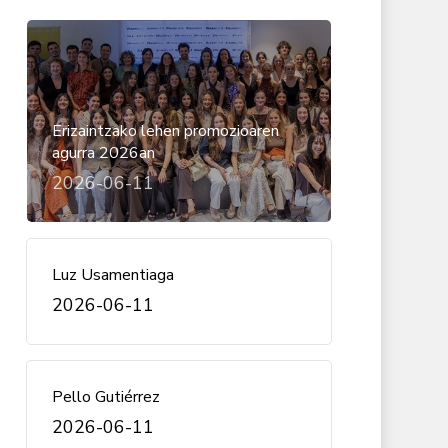
Erizaintzako lehen promozioaren
agurra 2026an
2026-06-11
Luz Usamentiaga
2026-06-11
Pello Gutiérrez
2026-06-11