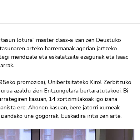
rtasun lotura” master class-a izan zen Deustuko
rtasunaren arteko harremanak agerian jartzeko.
tegi mendizale eta eskalatzaile ezagunak eta Isaac
arrak.
95eko promozioa), Unibertsitateko Kirol Zerbitzuko
burua azaldu zien Entzungelara bertaratutakoei. Bi
urrategiren kasuan, 14 zortzimilakoak igo izana
nista ere; Ahonen kasuan, bere jatorri xumeak
zandako une gogorrak, Euskadira iritsi zen arte.