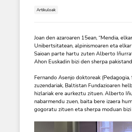
Artikuloak
Joan den azaroaren 15ean, “Mendia, elka
Unibertsitatean, alpinismoaren eta elka
Saioan parte hartu zuten Alberto Iñurra
Ahon Euskadin bizi den sherpa pakistand
Fernando Asenjo doktoreak (Pedagogia, 
zuzendariak, Baltistan Fundazioaren hel
hizlariak ere aurkeztu zituen. Alberto Iñ
nabarmendu zuen, baita bere izaera huma
gogoratu zituen eta sherpa moduan bizi i