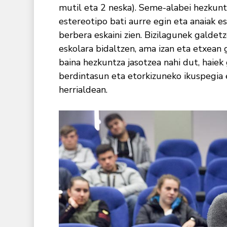
mutil eta 2 neska). Seme-alabei hezkuntz
estereotipo bati aurre egin eta anaiak e
berbera eskaini zien. Bizilagunek galdet
eskolara bidaltzen, ama izan eta etxean g
baina hezkuntza jasotzea nahi dut, haiek
berdintasun eta etorkizuneko ikuspegia
herrialdean.