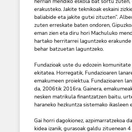
herrian mendiko eskola bat sortu zuten,
erakusteko. Jakite teknikoak eskaini zizk
baliabide eta jakite gutxi zituzten”. Al
zuten erreskate baten ondoren, Gipuzkoa
eman zien eta diru hori Machuluko mendi
hartako herritarrei laguntzeko erakunde 
behar batzuetan laguntzeko.
Fundazioak uste du edozein komunitate 
ekitatea. Horregatik, Fundazioaren lanar
emakumeen proiektua. Fundazioaren lanar
da, 2006tik 2016ra. Gainera, emakumeak 
nesken matrikula finantzatzen baitu, urt
haraneko hezkuntza sistemako ikasleen e
Gai horri dagokionez, azpimarratzekoa da
kidea izanik, gurasoak galdu zituenean 4