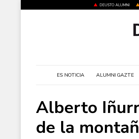
Skip
DEUSTO ALUMNI
to
main
content
ES NOTICIA
ALUMNI GAZTE
Alberto Iñurr
de la monta