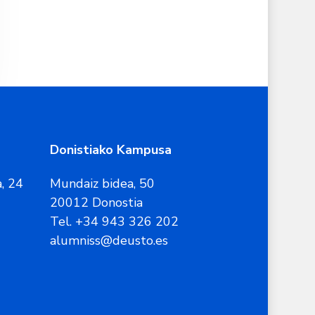
Donistiako Kampusa
, 24
Mundaiz bidea, 50
20012 Donostia
Tel. +34 943 326 202
alumniss@deusto.es