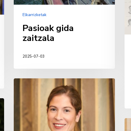
Elkarrizketak
Pasioak gida
zaitzala
2025-07-03
Casilda
Arrieta
Villalante
En