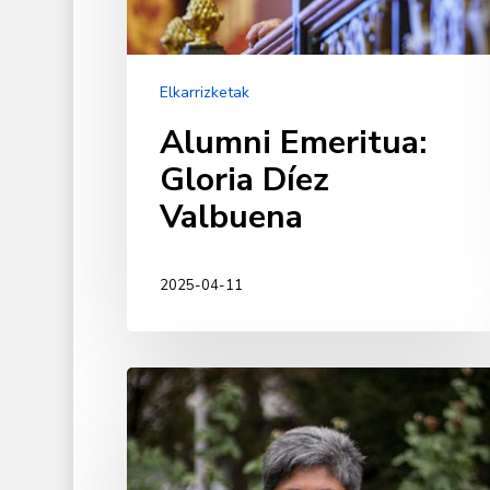
Elkarrizketak
Alumni Emeritua:
Gloria Díez
Valbuena
2025-04-11
María
Begoña
Rueda
Ruiz