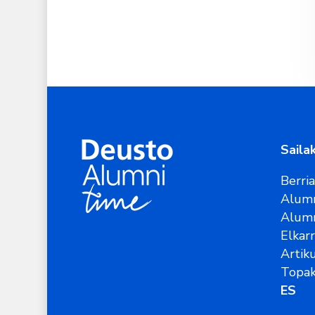
Saila
Berri
Alumn
Alum
Elkar
Artik
Topak
ES