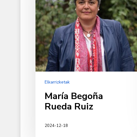
Elkarrizketak
María Begoña
Rueda Ruiz
2024-12-18