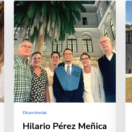
Hilario
De
Pérez
Un
Meñica
Me
Gr
Elkarrizketak
Hilario Pérez Meñica