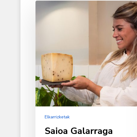
Saioa
Galarraga
Irueta
Elkarrizketak
Saioa Galarraga