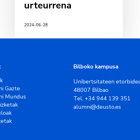
urteurrena
2024-06-28
k
Bilboko kampusa
ak
Unibertsitateen etorbidea
i Gazte
48007 Bilbao
ni Mundus
Tel. +34 944 139 351
rizketak
alumni@deusto.es
uloak
etak