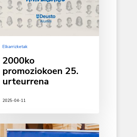
Elkarrizketak
2000ko
promoziokoen 25.
urteurrena
2025-04-11
baxadoreak