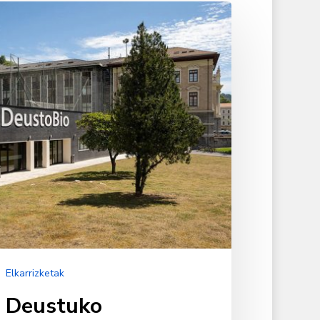
ustuko
ibertsitateko
dikuntzako
adua
Elkarrizketak
Deustuko