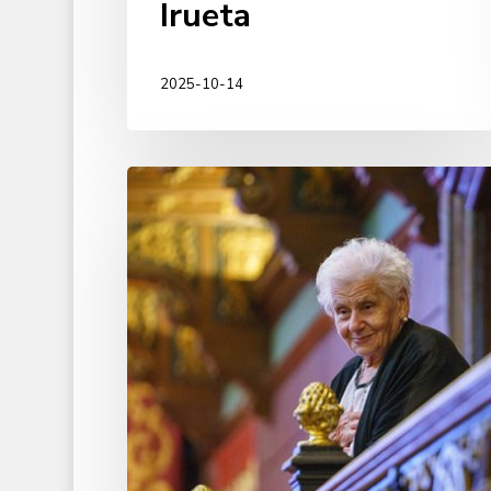
Irueta
2025-10-14
Alumni
Emeritua:
Gloria
Díez
Valbuena