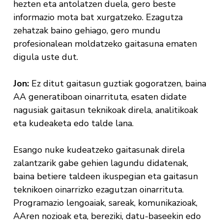
hezten eta antolatzen duela, gero beste
informazio mota bat xurgatzeko. Ezagutza
zehatzak baino gehiago, gero mundu
profesionalean moldatzeko gaitasuna ematen
digula uste dut.
Jon:
Ez ditut gaitasun guztiak gogoratzen, baina
AA generatiboan oinarrituta, esaten didate
nagusiak gaitasun teknikoak direla, analitikoak
eta kudeaketa edo talde lana.
Esango nuke kudeatzeko gaitasunak direla
zalantzarik gabe gehien lagundu didatenak,
baina betiere taldeen ikuspegian eta gaitasun
teknikoen oinarrizko ezagutzan oinarrituta.
Programazio lengoaiak, sareak, komunikazioak,
AAren nozioak eta, bereziki, datu-baseekin edo