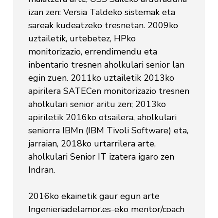
izan zen: Versia Taldeko sistemak eta
sareak kudeatzeko tresnetan. 2009ko
uztailetik, urtebetez, HPko
monitorizazio, errendimendu eta
inbentario tresnen aholkulari senior lan
egin zuen. 2011ko uztailetik 2013ko
apirilera SATECen monitorizazio tresnen
aholkulari senior aritu zen; 2013ko
apiriletik 2016ko otsailera, aholkulari
seniorra IBMn (IBM Tivoli Software) eta,
jarraian, 2018ko urtarrilera arte,
aholkulari Senior IT izatera igaro zen
Indran.
2016ko ekainetik gaur egun arte
Ingenieriadelamor.es-eko mentor/coach