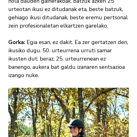
nola dauden gainerakoak, batzuk azken 25
urteotan ikusi ez ditudanak eta, beste batzuk,
gehiago ikusi ditudanak, beste eremu pertsonal
zein profesionaletan elkartzen garelako.
Gorka:
Egia esan, ez dakit. Ea zer gertatzen den,
ikusiko dugu. 50. urteurrena urruti samar
ikusten dut; beraz, 25. urteurrenean ez
banengo, aukera bat galdu izanaren sentsazioa
izango nuke.