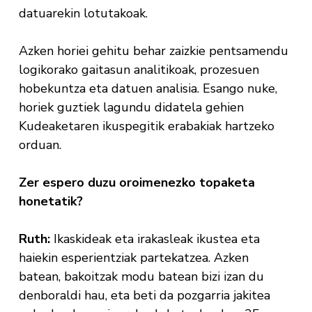
datuarekin lotutakoak.
Azken horiei gehitu behar zaizkie pentsamendu
logikorako gaitasun analitikoak, prozesuen
hobekuntza eta datuen analisia. Esango nuke,
horiek guztiek lagundu didatela gehien
Kudeaketaren ikuspegitik erabakiak hartzeko
orduan.
Zer espero duzu oroimenezko topaketa
honetatik?
Ruth:
Ikaskideak eta irakasleak ikustea eta
haiekin esperientziak partekatzea. Azken
batean, bakoitzak modu batean bizi izan du
denboraldi hau, eta beti da pozgarria jakitea