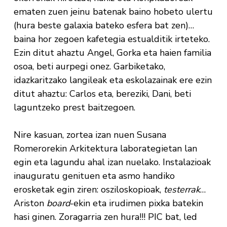
ematen zuen jeinu batenak baino hobeto ulertu
(hura beste galaxia bateko esfera bat zen)…
baina hor zegoen kafetegia estualditik irteteko.
Ezin ditut ahaztu Angel, Gorka eta haien familia
osoa, beti aurpegi onez. Garbiketako,
idazkaritzako langileak eta eskolazainak ere ezin
ditut ahaztu: Carlos eta, bereziki, Dani, beti
laguntzeko prest baitzegoen.
Nire kasuan, zortea izan nuen Susana
Romerorekin Arkitektura laborategietan lan
egin eta lagundu ahal izan nuelako. Instalazioak
inauguratu genituen eta asmo handiko
erosketak egin ziren: osziloskopioak,
testerrak
…
Ariston
board
-ekin eta irudimen pixka batekin
hasi ginen. Zoragarria zen hura!!! PIC bat, led