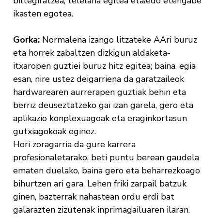
biltegiratzea, telelana egitea eta/edo etengabe
ikasten egotea.
Gorka:
Normalena izango litzateke AAri buruz
eta horrek zabaltzen dizkigun aldaketa-
itxaropen guztiei buruz hitz egitea; baina, egia
esan, nire ustez deigarriena da garatzaileok
hardwarearen aurrerapen guztiak behin eta
berriz deuseztatzeko gai izan garela, gero eta
aplikazio konplexuagoak eta eraginkortasun
gutxiagokoak eginez.
Hori zoragarria da gure karrera
profesionaletarako, beti puntu berean gaudela
ematen duelako, baina gero eta beharrezkoago
bihurtzen ari gara. Lehen friki zarpail batzuk
ginen, bazterrak nahastean ordu erdi bat
galarazten zizutenak inprimagailuaren ilaran.