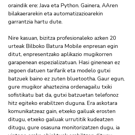
oraindik ere: Java eta Python. Gainera, AAren
bilakaerarekin eta automatizazioarekin
garrantzia hartu dute.
Nire kasuan, bizitza profesionaleko azken 20
urteak Bilboko Batura Mobile enpresan egin
ditut, enpresentzako aplikazio mugikorren
garapenean espezializatuan. Hasi ginenean ez
zegoen datuen tarifarik eta modelo gutxi
batzuek baino ez zuten bluetootha. Gaur egun,
gure mugikor ahaztezina ordenagailu txiki
sofistikatu bat da, gutxi batzuetan telefonoz
hitz egiteko erabiltzen duguna. Era askotara
komunikatzeaz gain, etxeko gailuak erosten
ditugu, etxeko gailuak urrutitik kudeatzen
ditugu, gure osasuna monitorizatzen dugu, ia