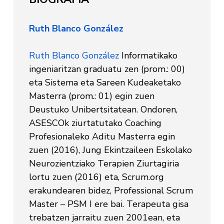
Ruth Blanco González
Ruth Blanco González
Informatikako
ingeniaritzan graduatu zen (prom.: 00)
eta Sistema eta Sareen Kudeaketako
Masterra (prom.: 01) egin zuen
Deustuko Unibertsitatean. Ondoren,
ASESCOk ziurtatutako Coaching
Profesionaleko Aditu Masterra egin
zuen (2016), Jung Ekintzaileen Eskolako
Neurozientziako Terapien Ziurtagiria
lortu zuen (2016) eta, Scrum.org
erakundearen bidez, Professional Scrum
Master – PSM I ere bai. Terapeuta gisa
trebatzen jarraitu zuen 2001ean, eta