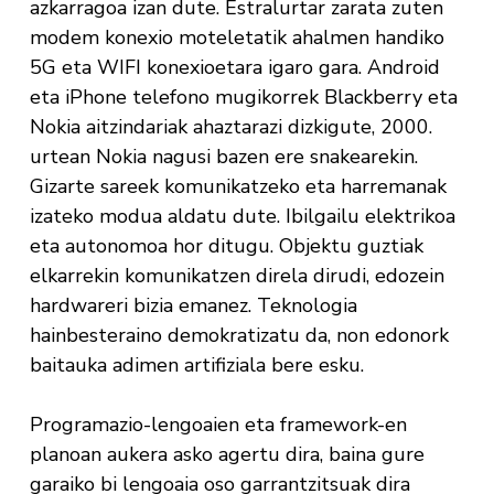
azkarragoa izan dute. Estralurtar zarata zuten
modem konexio moteletatik ahalmen handiko
5G eta WIFI konexioetara igaro gara. Android
eta iPhone telefono mugikorrek Blackberry eta
Nokia aitzindariak ahaztarazi dizkigute, 2000.
urtean Nokia nagusi bazen ere snakearekin.
Gizarte sareek komunikatzeko eta harremanak
izateko modua aldatu dute. Ibilgailu elektrikoa
eta autonomoa hor ditugu. Objektu guztiak
elkarrekin komunikatzen direla dirudi, edozein
hardwareri bizia emanez. Teknologia
hainbesteraino demokratizatu da, non edonork
baitauka adimen artifiziala bere esku.
Programazio-lengoaien eta framework-en
planoan aukera asko agertu dira, baina gure
garaiko bi lengoaia oso garrantzitsuak dira