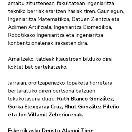
amaitu zituztenean, fakultatean ingeniaritza
tekniko berriak ezartzen hasiak ziren. Gaur egun,
Ingeniaritza Matematikoa, Datuen Zientzia eta
Adimen Artifiziala, Ingeniaritza Biomedikoa,
Robotikako Ingeniaritza eta ingeniaritza
konbentzionalenak irakasten dira.
Amaitzeko, taldeak klaustroan bilduko dira
koktel bat partekatzeko.
Jarraian, oroitzapenezko topaketa horretara
bertaratuko diren pertsona batzuen
lekukotasuna dugu:
Ruth Blanco González,
Gorka Elexgaray Cruz, Rhut González Pileño
eta Jon Villamil Zeberiorenak.
Eskerrik asko Deusto Alumni Time