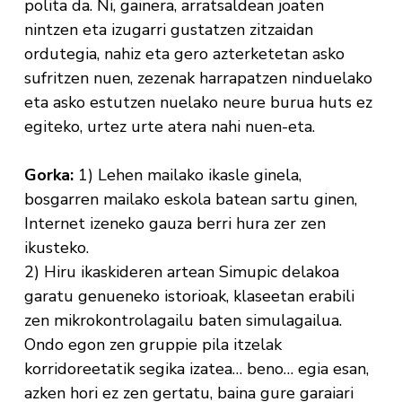
polita da. Ni, gainera, arratsaldean joaten
nintzen eta izugarri gustatzen zitzaidan
ordutegia, nahiz eta gero azterketetan asko
sufritzen nuen, zezenak harrapatzen ninduelako
eta asko estutzen nuelako neure burua huts ez
egiteko, urtez urte atera nahi nuen-eta.
Gorka:
1) Lehen mailako ikasle ginela,
bosgarren mailako eskola batean sartu ginen,
Internet izeneko gauza berri hura zer zen
ikusteko.
2) Hiru ikaskideren artean Simupic delakoa
garatu genueneko istorioak, klaseetan erabili
zen mikrokontrolagailu baten simulagailua.
Ondo egon zen gruppie pila itzelak
korridoreetatik segika izatea… beno… egia esan,
azken hori ez zen gertatu, baina gure garaiari