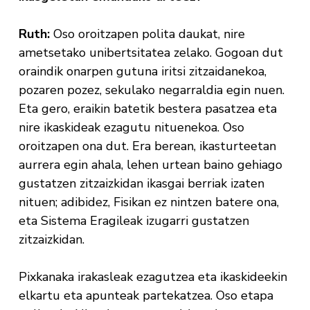
Ruth:
Oso oroitzapen polita daukat, nire
ametsetako unibertsitatea zelako. Gogoan dut
oraindik onarpen gutuna iritsi zitzaidanekoa,
pozaren pozez, sekulako negarraldia egin nuen.
Eta gero, eraikin batetik bestera pasatzea eta
nire ikaskideak ezagutu nituenekoa. Oso
oroitzapen ona dut. Era berean, ikasturteetan
aurrera egin ahala, lehen urtean baino gehiago
gustatzen zitzaizkidan ikasgai berriak izaten
nituen; adibidez, Fisikan ez nintzen batere ona,
eta Sistema Eragileak izugarri gustatzen
zitzaizkidan.
Pixkanaka irakasleak ezagutzea eta ikaskideekin
elkartu eta apunteak partekatzea. Oso etapa