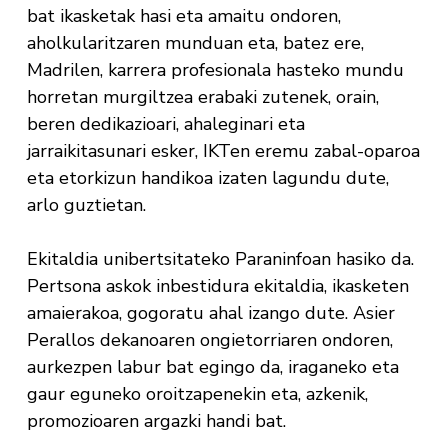
bat ikasketak hasi eta amaitu ondoren,
aholkularitzaren munduan eta, batez ere,
Madrilen, karrera profesionala hasteko mundu
horretan murgiltzea erabaki zutenek, orain,
beren dedikazioari, ahaleginari eta
jarraikitasunari esker, IKTen eremu zabal-oparoa
eta etorkizun handikoa izaten lagundu dute,
arlo guztietan.
Ekitaldia unibertsitateko Paraninfoan hasiko da.
Pertsona askok inbestidura ekitaldia, ikasketen
amaierakoa, gogoratu ahal izango dute. Asier
Perallos dekanoaren ongietorriaren ondoren,
aurkezpen labur bat egingo da, iraganeko eta
gaur eguneko oroitzapenekin eta, azkenik,
promozioaren argazki handi bat.