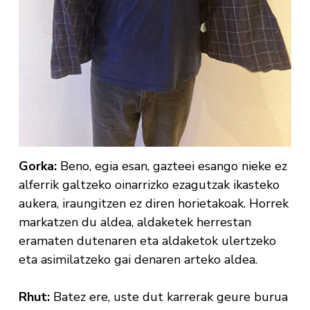
Gorka:
Beno, egia esan, gazteei esango nieke ez
alferrik galtzeko oinarrizko ezagutzak ikasteko
aukera, iraungitzen ez diren horietakoak. Horrek
markatzen du aldea, aldaketek herrestan
eramaten dutenaren eta aldaketok ulertzeko
eta asimilatzeko gai denaren arteko aldea.
Rhut:
Batez ere, uste dut karrerak geure burua