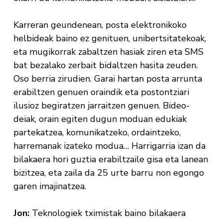
Karreran geundenean, posta elektronikoko
helbideak baino ez genituen, unibertsitatekoak,
eta mugikorrak zabaltzen hasiak ziren eta SMS
bat bezalako zerbait bidaltzen hasita zeuden.
Oso berria zirudien. Garai hartan posta arrunta
erabiltzen genuen oraindik eta postontziari
ilusioz begiratzen jarraitzen genuen. Bideo-
deiak, orain egiten dugun moduan edukiak
partekatzea, komunikatzeko, ordaintzeko,
harremanak izateko modua… Harrigarria izan da
bilakaera hori guztia erabiltzaile gisa eta lanean
bizitzea, eta zaila da 25 urte barru non egongo
garen imajinatzea.
Jon:
Teknologiek tximistak baino bilakaera