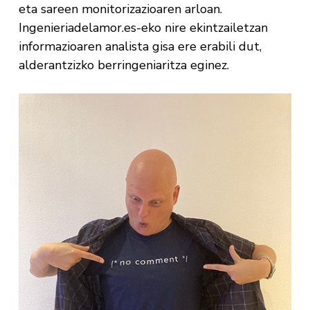
eta sareen monitorizazioaren arloan.
Ingenieriadelamor.es-eko nire ekintzailetzan
informazioaren analista gisa ere erabili dut,
alderantzizko berringeniaritza eginez.