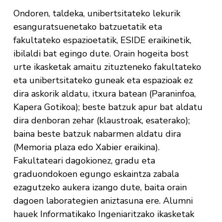
Ondoren, taldeka, unibertsitateko lekurik
esanguratsuenetako batzuetatik eta
fakultateko espazioetatik, ESIDE eraikinetik,
ibilaldi bat egingo dute. Orain hogeita bost
urte ikasketak amaitu zituzteneko fakultateko
eta unibertsitateko guneak eta espazioak ez
dira askorik aldatu, itxura batean (Paraninfoa,
Kapera Gotikoa); beste batzuk apur bat aldatu
dira denboran zehar (klaustroak, esaterako);
baina beste batzuk nabarmen aldatu dira
(Memoria plaza edo Xabier eraikina).
Fakultateari dagokionez, gradu eta
graduondokoen egungo eskaintza zabala
ezagutzeko aukera izango dute, baita orain
dagoen laborategien aniztasuna ere. Alumni
hauek Informatikako Ingeniaritzako ikasketak