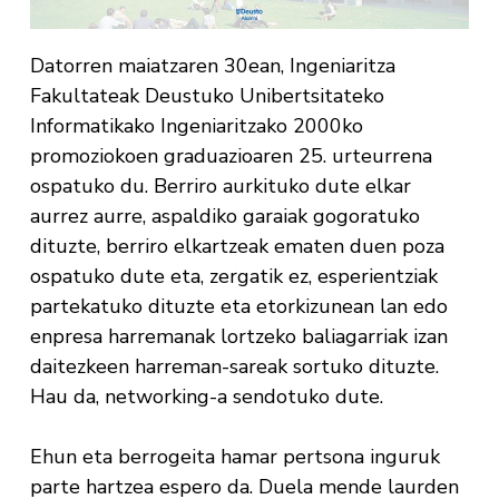
Datorren maiatzaren 30ean, Ingeniaritza
Fakultateak Deustuko Unibertsitateko
Informatikako Ingeniaritzako 2000ko
promoziokoen graduazioaren 25. urteurrena
ospatuko du. Berriro aurkituko dute elkar
aurrez aurre, aspaldiko garaiak gogoratuko
dituzte, berriro elkartzeak ematen duen poza
ospatuko dute eta, zergatik ez, esperientziak
partekatuko dituzte eta etorkizunean lan edo
enpresa harremanak lortzeko baliagarriak izan
daitezkeen harreman-sareak sortuko dituzte.
Hau da, networking-a sendotuko dute.
Ehun eta berrogeita hamar pertsona inguruk
parte hartzea espero da. Duela mende laurden