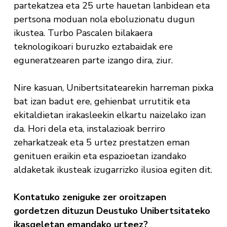
partekatzea eta 25 urte hauetan lanbidean eta
pertsona moduan nola eboluzionatu dugun
ikustea. Turbo Pascalen bilakaera
teknologikoari buruzko eztabaidak ere
eguneratzearen parte izango dira, ziur.
Nire kasuan, Unibertsitatearekin harreman pixka
bat izan badut ere, gehienbat urrutitik eta
ekitaldietan irakasleekin elkartu naizelako izan
da. Hori dela eta, instalazioak berriro
zeharkatzeak eta 5 urtez prestatzen eman
genituen eraikin eta espazioetan izandako
aldaketak ikusteak izugarrizko ilusioa egiten dit.
Kontatuko zeniguke zer oroitzapen
gordetzen dituzun Deustuko Unibertsitateko
ikasgeletan emandako urteez?