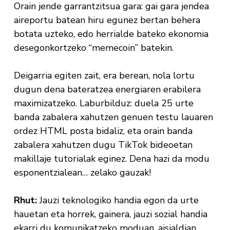
Orain jende garrantzitsua gara: gai gara jendea
aireportu batean hiru egunez bertan behera
botata uzteko, edo herrialde bateko ekonomia
desegonkortzeko “memecoin” batekin.
Deigarria egiten zait, era berean, nola lortu
dugun dena bateratzea energiaren erabilera
maximizatzeko. Laburbilduz: duela 25 urte
banda zabalera xahutzen genuen testu lauaren
ordez HTML posta bidaliz, eta orain banda
zabalera xahutzen dugu TikTok bideoetan
makillaje tutorialak eginez. Dena hazi da modu
esponentzialean… zelako gauzak!
Rhut:
Jauzi teknologiko handia egon da urte
hauetan eta horrek, gainera, jauzi sozial handia
ekarri du komunikatzeko moduan, aisialdian…