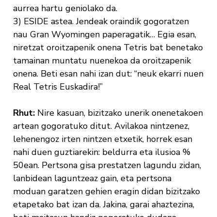
aurrea hartu geniolako da.
3) ESIDE astea. Jendeak oraindik gogoratzen
nau Gran Wyomingen paperagatik… Egia esan,
niretzat oroitzapenik onena Tetris bat benetako
tamainan muntatu nuenekoa da oroitzapenik
onena. Beti esan nahi izan dut: “neuk ekarri nuen
Real Tetris Euskadira!”
Rhut:
Nire kasuan, bizitzako unerik onenetakoen
artean gogoratuko ditut. Avilakoa nintzenez,
lehenengoz irten nintzen etxetik, horrek esan
nahi duen guztiarekin: beldurra eta ilusioa %
50ean. Pertsona gisa prestatzen lagundu zidan,
lanbidean laguntzeaz gain, eta pertsona
moduan garatzen gehien eragin didan bizitzako
etapetako bat izan da. Jakina, garai ahaztezina,