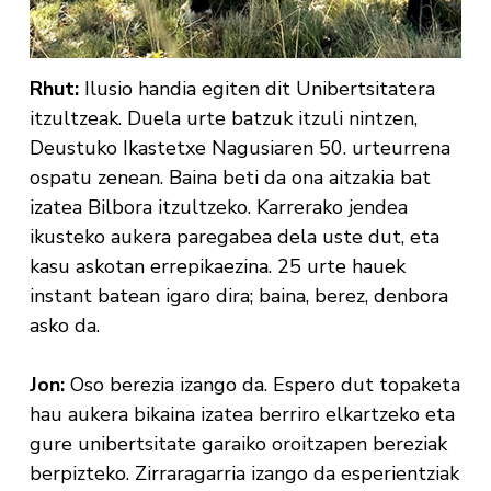
Rhut:
Ilusio handia egiten dit Unibertsitatera
itzultzeak. Duela urte batzuk itzuli nintzen,
Deustuko Ikastetxe Nagusiaren 50. urteurrena
ospatu zenean. Baina beti da ona aitzakia bat
izatea Bilbora itzultzeko. Karrerako jendea
ikusteko aukera paregabea dela uste dut, eta
kasu askotan errepikaezina. 25 urte hauek
instant batean igaro dira; baina, berez, denbora
asko da.
Jon:
Oso berezia izango da. Espero dut topaketa
hau aukera bikaina izatea berriro elkartzeko eta
gure unibertsitate garaiko oroitzapen bereziak
berpizteko. Zirraragarria izango da esperientziak