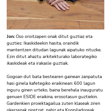
Jon:
Oso oroitzapen onak ditut guztiaz eta
guztiez. Ikaskideekin hasita, oraindik
mantentzen ditudan lagunak aipatuko nituzke.
Ezin ditut ahaztu arkitekturako laborategiko
ikaskideak eta irakasle guztiak.
Gogoan dut bata bestearen gainean zanpatuta
hasi ginela kafetegiko eraikinean: 600 lagun
inguru ginen urteko, baina berehala inauguratu
genuen ESIDE eraikina, erosotasun guztiekin.
Gardenkien proiektagailua zuten klaseak ziren
okerrenak niretzat, nahiz eta Konpiladoreak