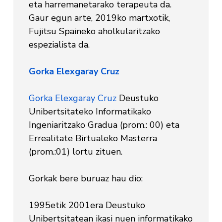
eta harremanetarako terapeuta da.
Gaur egun arte, 2019ko martxotik,
Fujitsu Spaineko aholkularitzako
espezialista da.
Gorka Elexgaray Cruz
Gorka Elexgaray Cruz
Deustuko
Unibertsitateko Informatikako
Ingeniaritzako Gradua (prom.: 00) eta
Errealitate Birtualeko Masterra
(prom.:01) lortu zituen.
Gorkak bere buruaz hau dio:
1995etik 2001era Deustuko
Unibertsitatean ikasi nuen informatikako