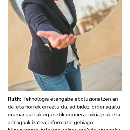
Ruth:
Teknologia etengabe eboluzionatzen ari
da, eta horrek erraztu du, adibidez, ordenagailu
eramangarriak egunetik egunera txikiagoak eta
arinagoak izatea, informazio gehiago