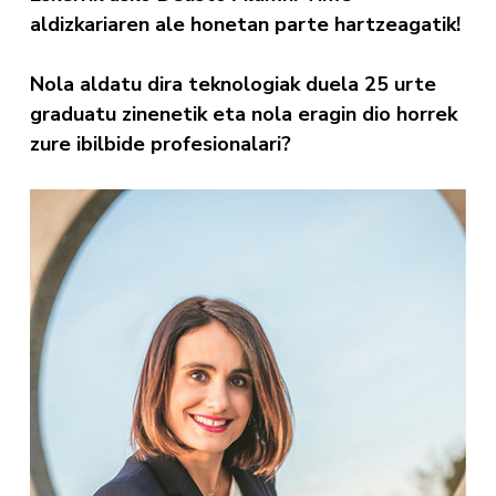
aldizkariaren ale honetan parte hartzeagatik!
Nola aldatu dira teknologiak duela 25 urte
graduatu zinenetik eta nola eragin dio horrek
zure ibilbide profesionalari?