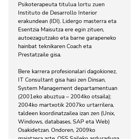
Psikoterapeuta titulua lortu zuen
Instituto de Desarrollo Interior
erakundean (IDI). Lidergo masterra eta
Esentzia Maisutza ere egin zituen,
autoezagutzako eta barne garapeneko
hainbat teknikaren Coach eta
Prestatzaile gisa.
Bere karrera profesionalari dagokionez,
IT Consultant gisa hasi zen Dinsan,
System Management departamentuan
(2001eko abuztua – 2004ko otsaila);
2004ko martxotik 2007ko urtarrilera,
taldeen koordinatzailea izan zen (Unix,
Windows, databases, SAP eta Web)
Osakidetzan. Ondoren, 2009ko
maiatzera arte, OSS Saileko arduraduna