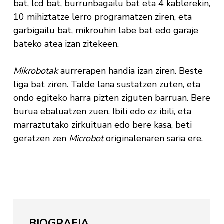
bat, lcd bat, burrunbagailu bat eta 4 kablerekin,
10 mihiztatze lerro programatzen ziren, eta
garbigailu bat, mikrouhin labe bat edo garaje
bateko atea izan zitekeen.
Mikrobotak
aurrerapen handia izan ziren. Beste
liga bat ziren. Talde lana sustatzen zuten, eta
ondo egiteko harra pizten ziguten barruan. Bere
burua ebaluatzen zuen. Ibili edo ez ibili, eta
marraztutako zirkuituan edo bere kasa, beti
geratzen zen
Microbot
originalenaren saria ere.
BIOGRAFIA