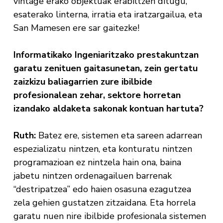
vintage erako objektuak erabiltzen ditugu,
esaterako linterna, irratia eta iratzargailua, eta
San Mamesen ere sar gaitezke!
Informatikako Ingeniaritzako prestakuntzan
garatu zenituen gaitasunetan, zein gertatu
zaizkizu baliagarrien zure ibilbide
profesionalean zehar, sektore horretan
izandako aldaketa sakonak kontuan hartuta?
Ruth:
Batez ere, sistemen eta sareen adarrean
espezializatu nintzen, eta konturatu nintzen
programazioan ez nintzela hain ona, baina
jabetu nintzen ordenagailuen barrenak
“destripatzea” edo haien osasuna ezagutzea
zela gehien gustatzen zitzaidana. Eta horrela
garatu nuen nire ibilbide profesionala sistemen