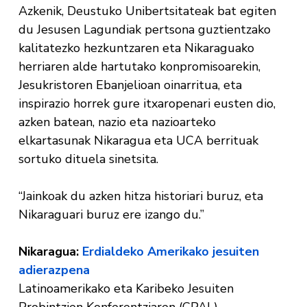
Azkenik, Deustuko Unibertsitateak bat egiten
du Jesusen Lagundiak pertsona guztientzako
kalitatezko hezkuntzaren eta Nikaraguako
herriaren alde hartutako konpromisoarekin,
Jesukristoren Ebanjelioan oinarritua, eta
inspirazio horrek gure itxaropenari eusten dio,
azken batean, nazio eta nazioarteko
elkartasunak Nikaragua eta UCA berrituak
sortuko dituela sinetsita.
“Jainkoak du azken hitza historiari buruz, eta
Nikaraguari buruz ere izango du.”
Nikaragua:
Erdialdeko Amerikako jesuiten
adierazpena
Latinoamerikako eta Karibeko Jesuiten
Probintzien Konferentziaren (CPAL)