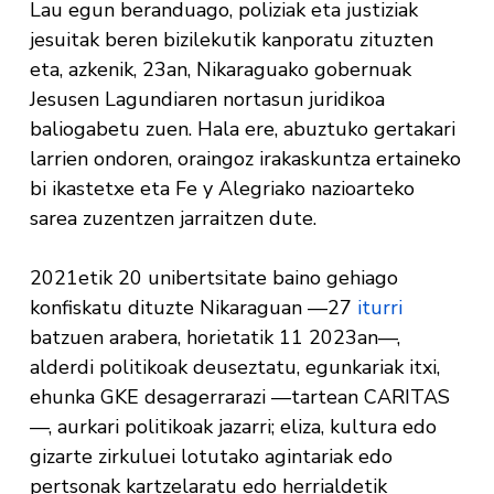
Lau egun beranduago, poliziak eta justiziak
jesuitak beren bizilekutik kanporatu zituzten
eta, azkenik, 23an, Nikaraguako gobernuak
Jesusen Lagundiaren nortasun juridikoa
baliogabetu zuen. Hala ere, abuztuko gertakari
larrien ondoren, oraingoz irakaskuntza ertaineko
bi ikastetxe eta Fe y Alegriako nazioarteko
sarea zuzentzen jarraitzen dute.
2021etik 20 unibertsitate baino gehiago
konfiskatu dituzte Nikaraguan —27
iturri
batzuen arabera, horietatik 11 2023an—,
alderdi politikoak deuseztatu, egunkariak itxi,
ehunka GKE desagerrarazi —tartean CARITAS
—, aurkari politikoak jazarri; eliza, kultura edo
gizarte zirkuluei lotutako agintariak edo
pertsonak kartzelaratu edo herrialdetik