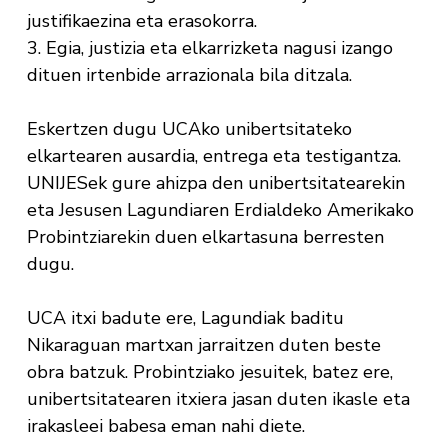
justifikaezina eta erasokorra.
3. Egia, justizia eta elkarrizketa nagusi izango
dituen irtenbide arrazionala bila ditzala.
Eskertzen dugu UCAko unibertsitateko
elkartearen ausardia, entrega eta testigantza.
UNIJESek gure ahizpa den unibertsitatearekin
eta Jesusen Lagundiaren Erdialdeko Amerikako
Probintziarekin duen elkartasuna berresten
dugu.
UCA itxi badute ere, Lagundiak baditu
Nikaraguan martxan jarraitzen duten beste
obra batzuk. Probintziako jesuitek, batez ere,
unibertsitatearen itxiera jasan duten ikasle eta
irakasleei babesa eman nahi diete.