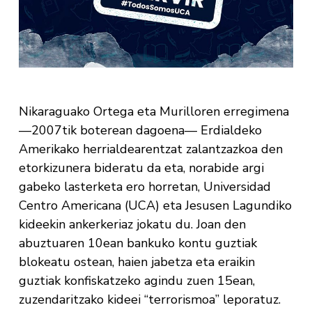
Nikaraguako Ortega eta Murilloren erregimena
—2007tik boterean dagoena— Erdialdeko
Amerikako herrialdearentzat zalantzazkoa den
etorkizunera bideratu da eta, norabide argi
gabeko lasterketa ero horretan, Universidad
Centro Americana (UCA) eta Jesusen Lagundiko
kideekin ankerkeriaz jokatu du. Joan den
abuztuaren 10ean bankuko kontu guztiak
blokeatu ostean, haien jabetza eta eraikin
guztiak konfiskatzeko agindu zuen 15ean,
zuzendaritzako kideei “terrorismoa” leporatuz.