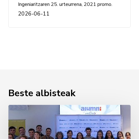
Ingeniaritzaren 25. urteurrena, 2021 promo.
2026-06-11
Beste albisteak
Erizaintzako
lehen
promozioaren
agurra