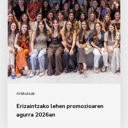
2026an
Artikuloak
Erizaintzako lehen promozioaren
agurra 2026an