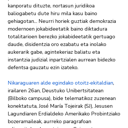
kanporatu dituzte, nortasun juridikoa
baliogabetu dute hiru mila kasu baino
gehiagotan… Neurri horiek guztiak demokrazia
modernoen jokabideetatik baino diktadura
totalitarioen berezko jokabideetatik gertuago
daude, disidentzia oro ezabatu eta inolako
aukerarik gabe, agintekeriaz baliatu eta
instantzia judizial inpartzialen aurrean bidezko
defentsa gauzatu ezin izateko.
Nikaraguaren alde egindako otoitz-ekitaldian
,
irailaren 26an, Deustuko Unibertsitatean
(Bilboko campusa), bide telematikoz zuzenean
konektatuta, José María Tojeirak (SJ), Jesusen
Lagundiaren Erdialdeko Amerikako Probintziako
bozeramaileak, aurreko paragrafoan