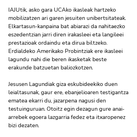
IAJUtik, asko gara UCAko ikasleak hartzeko
mobilizatzen ari garen jesuiten unibertsitateak.
Elkartasun-kanpaina bat abiarazi da nahitaezko
eszedentzian jarri diren irakasleei eta langileei
prestazioak ordaindu eta dirua biltzeko.
Erdialdeko Amerikako Probintziak ere ikasleei
lagundu nahi die beren ikasketak beste
erakunde batzuetan baliozkotzen.
Jesusen Lagundiak giza eskubideekiko duen
leialtasunak, gaur ere, ebanjelioaren testigantza
ematea ekarri du, jazarpena nagusi den
testuinguruan. Otoitz egin dezagun gure anai-
arrebek egoera lazgarria fedez eta itxaropenez
bizi dezaten.