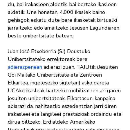
du, bai irakasleen aldetik, bai bertako ikasleen
aldetik. Une honetan, 4.000 ikaslek baino
gehiagok eskatu dute bere ikasketak birtualki
jarraitzeko edo amaitzeko Jesusen Lagundiaren
beste unibertsitate batean.
Juan José Etxeberria (SJ) Deustuko
Unibertsitateko errektoreak bere
adierazpenean
adierazi zuen, “IAJUtik (Jesuiten
Goi Mailako Unibertsitate eta Zentroen
Elkartea, ingelesezko sigletan) asko garela
UCAko ikasleak hartzeko mobilizatzen ari garen
jesuiten unibertsitateak. Elkartasun-kanpaina
abiarazi da, nahitaezko eszedentzian jarri diren
irakasleei eta langileei prestazioak ordaindu eta
dirua biltzeko. Erdialdeko Amerikako
Probintziak ere ikasleei lagundu nahi die beren