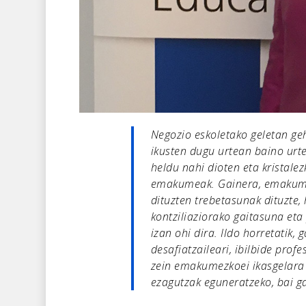
Negozio eskoletako geletan geh
ikusten dugu urtean baino urte
heldu nahi dioten eta kristale
emakumeak. Gainera, emakume
dituzten trebetasunak dituzte, 
kontziliaziorako gaitasuna eta
izan ohi dira. Ildo horretatik,
desafiatzaileari, ibilbide prof
zein emakumezkoei ikasgelara i
ezagutzak eguneratzeko, bai ga