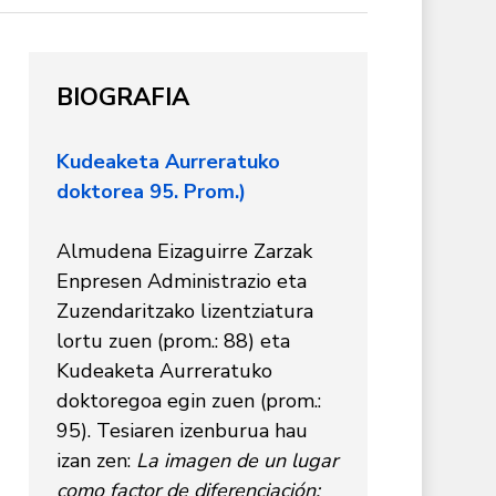
BIOGRAFIA
Kudeaketa Aurreratuko
doktorea 95. Prom.)
Almudena Eizaguirre Zarzak
Enpresen Administrazio eta
Zuzendaritzako lizentziatura
lortu zuen (prom.: 88) eta
Kudeaketa Aurreratuko
doktoregoa egin zuen (prom.:
95). Tesiaren izenburua hau
izan zen:
La imagen de un lugar
como factor de diferenciación: