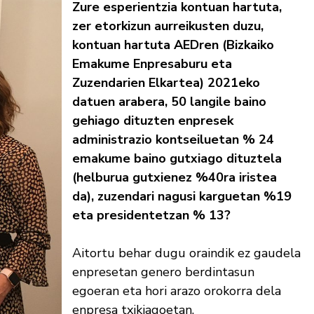
Zure esperientzia kontuan hartuta,
zer etorkizun aurreikusten duzu,
kontuan hartuta AEDren (Bizkaiko
Emakume Enpresaburu eta
Zuzendarien Elkartea) 2021eko
datuen arabera, 50 langile baino
gehiago dituzten enpresek
administrazio kontseiluetan % 24
emakume baino gutxiago dituztela
(helburua gutxienez %40ra iristea
da), zuzendari nagusi karguetan %19
eta presidentetzan % 13?
Aitortu behar dugu oraindik ez gaudela
enpresetan genero berdintasun
egoeran eta hori arazo orokorra dela
enpresa txikiagoetan.