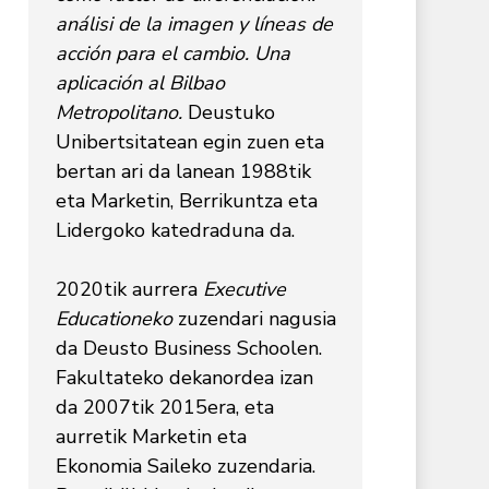
análisi de la imagen y líneas de
acción para el cambio. Una
aplicación al Bilbao
Metropolitano.
Deustuko
Unibertsitatean egin zuen eta
bertan ari da lanean 1988tik
eta Marketin, Berrikuntza eta
Lidergoko katedraduna da.
2020tik aurrera
Executive
Educationeko
zuzendari nagusia
da Deusto Business Schoolen.
Fakultateko dekanordea izan
da 2007tik 2015era, eta
aurretik Marketin eta
Ekonomia Saileko zuzendaria.