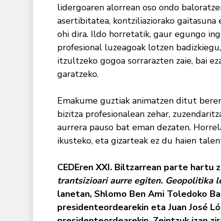
lidergoaren alorrean oso ondo baloratzen
asertibitatea, kontziliaziorako gaitasuna
ohi dira. Ildo horretatik, gaur egungo ing
profesional luzeagoak lotzen badizkiegu
itzultzeko gogoa sorrarazten zaie, bai e
garatzeko.
Emakume guztiak animatzen ditut bere
bizitza profesionalean zehar, zuzendarit
aurrera pauso bat eman dezaten. Horrela
ikusteko, eta gizarteak ez du haien tale
CEDEren XXI. Biltzarrean parte hartu
trantsizioari aurre egiten
.
Geopolitika 
lanetan, Shlomo Ben Ami Toledoko Ba
presidenteordearekin eta Juan José Ló
presidenteordearekin. Zeintzuk izan zir