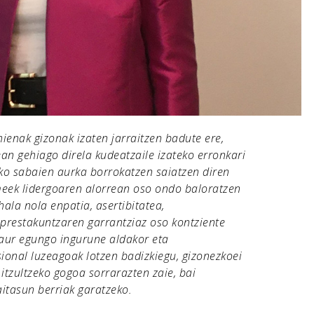
ienak gizonak izaten jarraitzen badute ere,
an gehiago direla kudeatzaile izateko erronkari
zko sabaien aurka borrokatzen saiatzen diren
ek lidergoaren alorrean oso ondo baloratzen
hala nola enpatia, asertibitatea,
 prestakuntzaren garrantziaz oso kontziente
 gaur egungo ingurune aldakor eta
esional luzeagoak lotzen badizkiegu, gizonezkoei
tzultzeko gogoa sorrarazten zaie, bai
itasun berriak garatzeko.