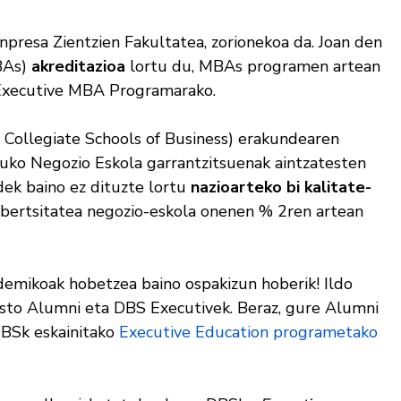
presa Zientzien Fakultatea, zorionekoa da. Joan den
BAs)
akreditazioa
lortu du, MBAs programen artean
 Executive MBA Programarako.
 Collegiate Schools of Business) erakundearen
uko Negozio Eskola garrantzitsuenak aintzatesten
dek baino ez dituzte lortu
nazioarteko bi kalitate-
ibertsitatea negozio-eskola onenen % 2ren artean
demikoak hobetzea baino ospakizun hoberik! Ildo
usto Alumni eta DBS Executivek. Beraz, gure Alumni
BSk eskainitako
Executive Education programetako