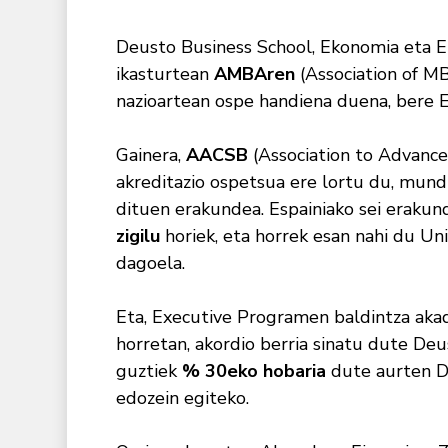
Deusto Business School, Ekonomia eta En
ikasturtean
AMBAren
(Association of M
nazioartean ospe handiena duena, bere
Gainera,
AACSB
(Association to Advance
akreditazio ospetsua ere lortu du, mund
dituen erakundea. Espainiako sei erakun
zigilu
horiek, eta horrek esan nahi du Un
dagoela.
Eta, Executive Programen baldintza aka
horretan, akordio berria sinatu dute De
guztiek
% 30eko hobaria
dute aurten D
edozein egiteko.