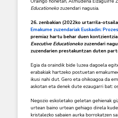
Oraingo honetan, Almudena Eizaguirre 
Educationeko
zuzendari nagusia.
26. zenbakian (2022ko urtarrila-otsaila
Emakume zuzendariak Euskadin: Prozes
premiaz hartu behar duen kontzientzi
Executive Educationeko
zuzendari nagus
zuzendarien prestakuntzan duten part
Egia da oraindik bide luzea dagoela egi
erabakiak hartzeko postuetan emakumeen 
ikusi nahi dut. Gero eta ohikoagoa da 
askotan eta denek dute ezaugarri bat: o
Negozio eskoletako geletan gehienak giz
urtean baino urtean gehiago direla kudea
kristalezko sabaien aurka borrokatzen 