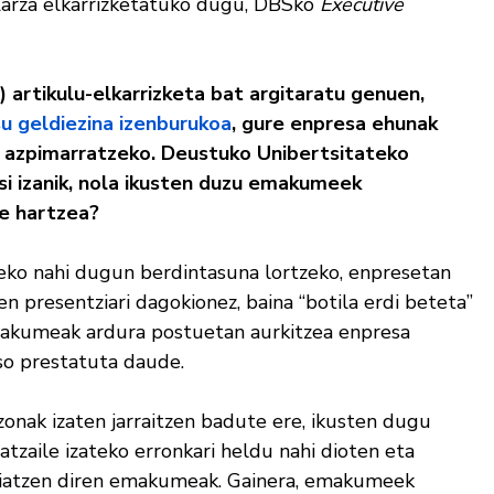
Zarza elkarrizketatuko dugu, DBSko
Executive
) artikulu-elkarrizketa bat argitaratu genuen,
u geldiezina izenburukoa
, gure enpresa ehunak
a azpimarratzeko. Deustuko Unibertsitateko
i izanik, nola ikusten duzu emakumeek
e hartzea?
teko nahi dugun berdintasuna lortzeko, enpresetan
presentziari dagokionez, baina “botila erdi beteta”
emakumeak ardura postuetan aurkitzea enpresa
so prestatuta daude.
onak izaten jarraitzen badute ere, ikusten dugu
tzaile izateko erronkari heldu nahi dioten eta
saiatzen diren emakumeak. Gainera, emakumeek