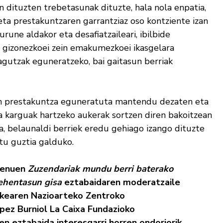
 dituzten trebetasunak dituzte, hala nola enpatia,
 eta prestakuntzaren garrantziaz oso kontziente izan
urune aldakor eta desafiatzaileari, ibilbide
, gizonezkoei zein emakumezkoei ikasgelara
zagutzak eguneratzeko, bai gaitasun berriak
n prestakuntza eguneratuta mantendu dezaten eta
za karguak hartzeko aukerak sortzen diren bakoitzean
, belaunaldi berriek eredu gehiago izango dituzte
ntu guztia galduko.
 zenuen
Zuzendariak mundu berri baterako
lehentasun gisa
eztabaidaren moderatzaile
kearen Nazioarteko Zentroko
pez Burniol La Caixa Fundazioko
en eztabaida interesgarri horren ondoriorik