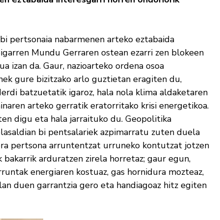
 bi pertsonaia nabarmenen arteko eztabaida
Bigarren Mundu Gerraren ostean ezarri zen blokeen
ua izan da. Gaur, nazioarteko ordena osoa
ek gure bizitzako arlo guztietan eragiten du,
derdi batzuetatik igaroz, hala nola klima aldaketaren
naren arteko gerratik eratorritako krisi energetikoa.
en digu eta hala jarraituko du. Geopolitika
solasaldian bi pentsalariek azpimarratu zuten duela
ra pertsona arruntentzat urruneko kontutzat jotzen
 bakarrik arduratzen zirela horretaz; gaur egun,
 arruntak energiaren kostuaz, gas hornidura mozteaz,
an duen garrantzia gero eta handiagoaz hitz egiten