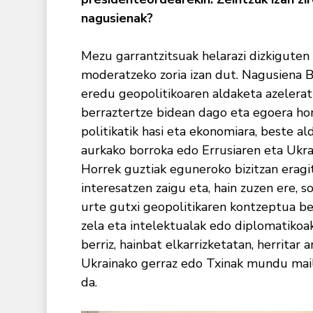
nagusienak?
Mezu garrantzitsuak helarazi dizkiguten
moderatzeko zoria izan dut. Nagusiena 
eredu geopolitikoaren aldaketa azelerat
berraztertze bidean dago eta egoera hon
politikatik hasi eta ekonomiara, beste al
aurkako borroka edo Errusiaren eta Ukrai
Horrek guztiak eguneroko bizitzan eragit
interesatzen zaigu eta, hain zuzen ere, 
urte gutxi geopolitikaren kontzeptua be
zela eta intelektualak edo diplomatikoak
berriz, hainbat elkarrizketatan, herritar
Ukrainako gerraz edo Txinak mundu mail
da.