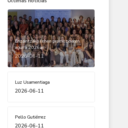
Últimas noticias
Erizaintzako lehen promozioaren
agurra 2026an
2026-06-11
Luz Usamentiaga
2026-06-11
Pello Gutiérrez
2026-06-11