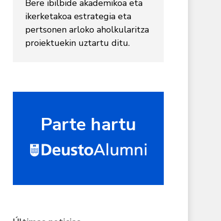
Bere ibilbide akademikoa eta
ikerketakoa estrategia eta
pertsonen arloko aholkularitza
proiektuekin uztartu ditu.
Parte hartu