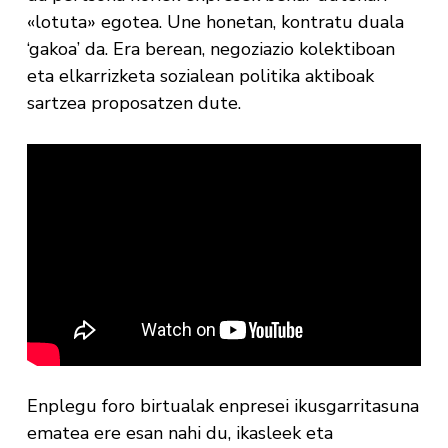
«lotuta» egotea. Une honetan, kontratu duala
‘gakoa’ da. Era berean, negoziazio kolektiboan
eta elkarrizketa sozialean politika aktiboak
sartzea proposatzen dute.
Enplegu foro birtualak enpresei ikusgarritasuna
ematea ere esan nahi du, ikasleek eta