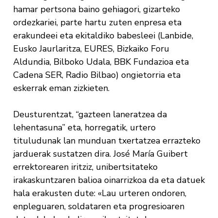
hamar pertsona baino gehiagori, gizarteko
ordezkariei, parte hartu zuten enpresa eta
erakundeei eta ekitaldiko babesleei (Lanbide,
Eusko Jaurlaritza, EURES, Bizkaiko Foru
Aldundia, Bilboko Udala, BBK Fundazioa eta
Cadena SER, Radio Bilbao) ongietorria eta
eskerrak eman zizkieten.
Deusturentzat, “gazteen laneratzea da
lehentasuna” eta, horregatik, urtero
tituludunak lan munduan txertatzea errazteko
jarduerak sustatzen dira. José María Guibert
errektorearen iritziz, unibertsitateko
irakaskuntzaren balioa oinarrizkoa da eta datuek
hala erakusten dute: «Lau urteren ondoren,
enpleguaren, soldataren eta progresioaren