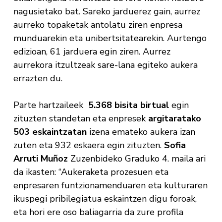
nagusietako bat. Sareko jarduerez gain, aurrez
aurreko topaketak antolatu ziren enpresa
munduarekin eta unibertsitatearekin. Aurtengo
edizioan, 61 jarduera egin ziren. Aurrez
aurrekora itzultzeak sare-lana egiteko aukera
errazten du.
Parte hartzaileek
5.368 bisita birtual
egin
zituzten standetan eta enpresek
argitaratako
503 eskaintzatan
izena emateko aukera izan
zuten eta 932 eskaera egin zituzten.
Sofia
Arruti Muñoz
Zuzenbideko Graduko 4. maila ari
da ikasten: “Aukeraketa prozesuen eta
enpresaren funtzionamenduaren eta kulturaren
ikuspegi pribilegiatua eskaintzen digu foroak,
eta hori ere oso baliagarria da zure profila