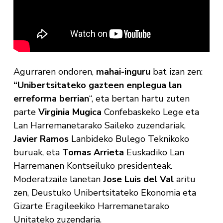
Agurraren ondoren,
mahai-inguru
bat izan zen:
“Unibertsitateko gazteen enplegua lan
erreforma berrian
“, eta bertan hartu zuten
parte
Virginia Mugica
Confebaskeko Lege eta
Lan Harremanetarako Saileko zuzendariak,
Javier Ramos
Lanbideko Bulego Teknikoko
buruak, eta
Tomas Arrieta
Euskadiko Lan
Harremanen Kontseiluko presidenteak.
Moderatzaile lanetan
Jose Luis del Val
aritu
zen, Deustuko Unibertsitateko Ekonomia eta
Gizarte Eragileekiko Harremanetarako
Unitateko zuzendaria.