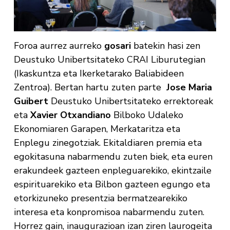
Foroa aurrez aurreko
gosari
batekin hasi zen
Deustuko Unibertsitateko CRAI Liburutegian
(Ikaskuntza eta Ikerketarako Baliabideen
Zentroa). Bertan hartu zuten parte
Jose Maria
Guibert
Deustuko Unibertsitateko errektoreak
eta
Xavier Otxandiano
Bilboko Udaleko
Ekonomiaren Garapen, Merkataritza eta
Enplegu zinegotziak. Ekitaldiaren premia eta
egokitasuna nabarmendu zuten biek, eta euren
erakundeek gazteen enpleguarekiko, ekintzaile
espirituarekiko eta Bilbon gazteen egungo eta
etorkizuneko presentzia bermatzearekiko
interesa eta konpromisoa nabarmendu zuten.
Horrez gain, inaugurazioan izan ziren laurogeita