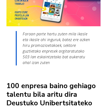
Foroan parte hartu zuten mila ikasle
eta ikasle ohi inguruk, batez ere azken
hiru promozioetakoek, sektore
guztietako enpresek argitaratutako
503 lan eskaintzetako bat aukeratu
ahal izan zuten
100 enpresa baino gehiago
talentu bila aritu dira
Deustuko Unibertsitateko