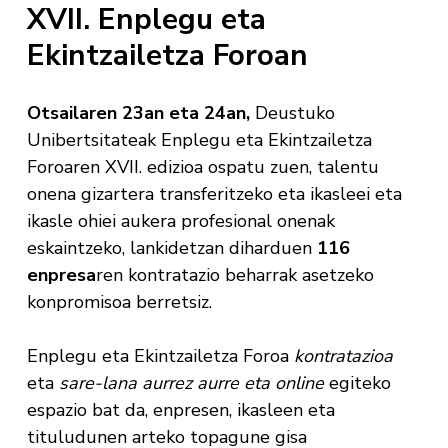
XVII. Enplegu eta
Ekintzailetza Foroan
Otsailaren 23an eta 24an,
Deustuko
Unibertsitateak Enplegu eta Ekintzailetza
Foroaren XVII. edizioa ospatu zuen, talentu
onena gizartera transferitzeko eta ikasleei eta
ikasle ohiei aukera profesional onenak
eskaintzeko, lankidetzan diharduen
116
enpresa
ren kontratazio beharrak asetzeko
konpromisoa berretsiz.
Enplegu eta Ekintzailetza Foroa
kontratazioa
eta
sare-lana
aurrez aurre eta online
egiteko
espazio bat da, enpresen, ikasleen eta
tituludunen arteko topagune gisa