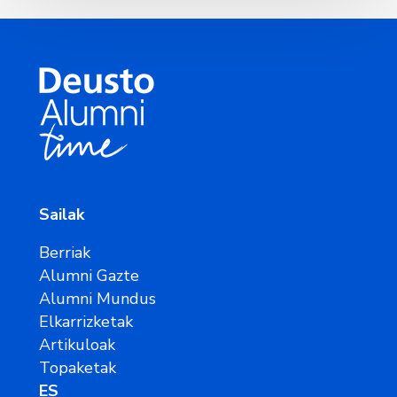
Sailak
Berriak
Alumni Gazte
Alumni Mundus
Elkarrizketak
Artikuloak
Topaketak
ES