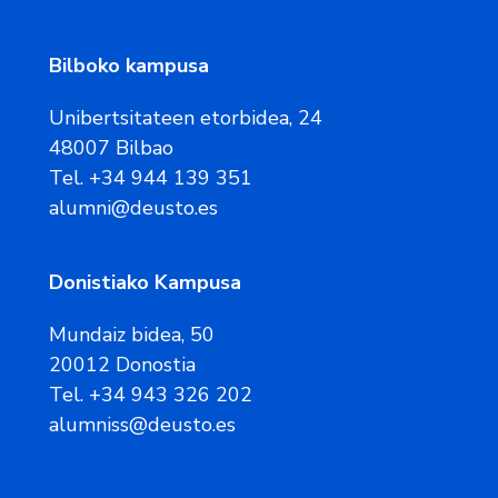
Bilboko kampusa
Unibertsitateen etorbidea, 24
48007 Bilbao
Tel. +34 944 139 351
alumni@deusto.es
Donistiako Kampusa
Mundaiz bidea, 50
20012 Donostia
Tel. +34 943 326 202
alumniss@deusto.es