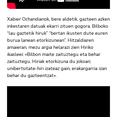
Xabier Ochandianok, bere aldetik, gazteen azken
inkestaren datuak ekarri zituen gogora. Bilboko
“lau gaztetik hiruk” “bertan ikusten dute euren
burua lanean etorkizunean”. Hitzaldiaren
amaieran, mezu argia helarazi zien Hiriko
ikasleei: «Bilbon maite zaituztegu eta behar
zaituztegu. Hiriak etorkizuna du jokoan;
unibertsitate-hiri izateaz gain, erakargarria izan
behar du gazteentzat».