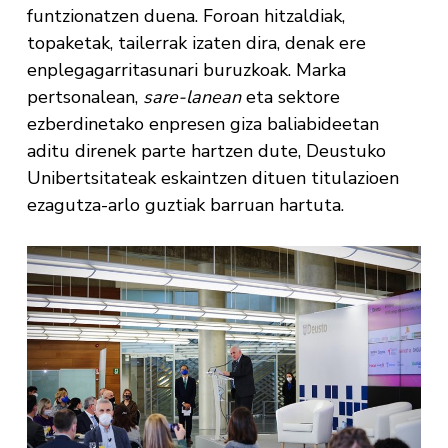
funtzionatzen duena. Foroan hitzaldiak,
topaketak, tailerrak izaten dira, denak ere
enplegagarritasunari buruzkoak. Marka
pertsonalean,
sare-lanean
eta sektore
ezberdinetako enpresen giza baliabideetan
aditu direnek parte hartzen dute, Deustuko
Unibertsitateak eskaintzen dituen titulazioen
ezagutza-arlo guztiak barruan hartuta.