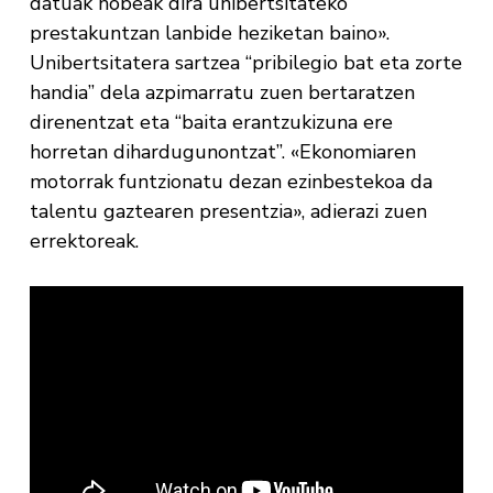
datuak hobeak dira unibertsitateko
prestakuntzan lanbide heziketan baino».
Unibertsitatera sartzea “pribilegio bat eta zorte
handia” dela azpimarratu zuen bertaratzen
direnentzat eta “baita erantzukizuna ere
horretan dihardugunontzat”. «Ekonomiaren
motorrak funtzionatu dezan ezinbestekoa da
talentu gaztearen presentzia», adierazi zuen
errektoreak.