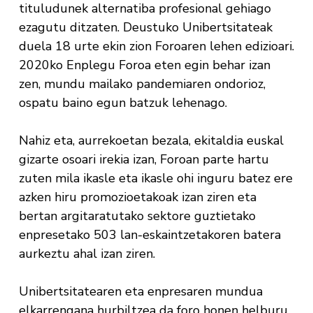
tituludunek alternatiba profesional gehiago
ezagutu ditzaten. Deustuko Unibertsitateak
duela 18 urte ekin zion Foroaren lehen edizioari.
2020ko Enplegu Foroa eten egin behar izan
zen, mundu mailako pandemiaren ondorioz,
ospatu baino egun batzuk lehenago.
Nahiz eta, aurrekoetan bezala, ekitaldia euskal
gizarte osoari irekia izan, Foroan parte hartu
zuten mila ikasle eta ikasle ohi inguru batez ere
azken hiru promozioetakoak izan ziren eta
bertan argitaratutako sektore guztietako
enpresetako 503 lan-eskaintzetakoren batera
aurkeztu ahal izan ziren.
Unibertsitatearen eta enpresaren mundua
elkarrengana hurbiltzea da foro honen helburu