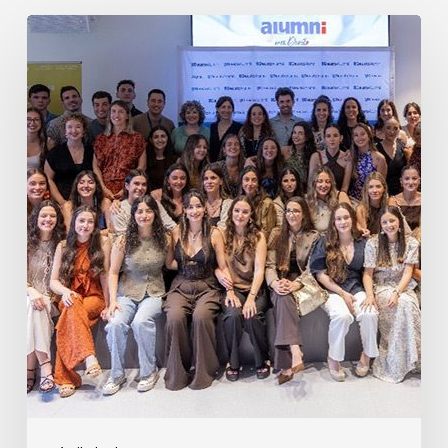
Erizaintzako
lehen
promozioaren
agurra
2026an