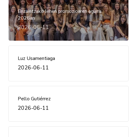
Erizaintzako lehen promozioaren agurra
2026an
2026-06-11
Luz Usamentiaga
2026-06-11
Pello Gutiérrez
2026-06-11