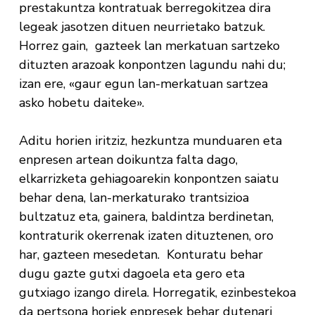
prestakuntza kontratuak berregokitzea dira
legeak jasotzen dituen neurrietako batzuk.
Horrez gain, gazteek lan merkatuan sartzeko
dituzten arazoak konpontzen lagundu nahi du;
izan ere, «gaur egun lan-merkatuan sartzea
asko hobetu daiteke».
Aditu horien iritziz, hezkuntza munduaren eta
enpresen artean doikuntza falta dago,
elkarrizketa gehiagoarekin konpontzen saiatu
behar dena, lan-merkaturako trantsizioa
bultzatuz eta, gainera, baldintza berdinetan,
kontraturik okerrenak izaten dituztenen, oro
har, gazteen mesedetan. Konturatu behar
dugu gazte gutxi dagoela eta gero eta
gutxiago izango direla. Horregatik, ezinbestekoa
da pertsona horiek enpresek behar dutenari