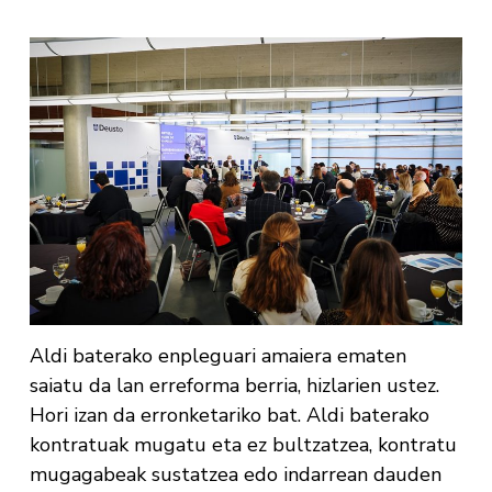
Aldi baterako enpleguari amaiera ematen
saiatu da lan erreforma berria, hizlarien ustez.
Hori izan da erronketariko bat. Aldi baterako
kontratuak mugatu eta ez bultzatzea, kontratu
mugagabeak sustatzea edo indarrean dauden