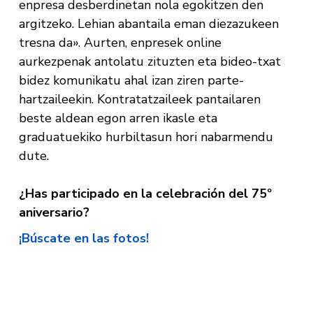
enpresa desberdinetan nola egokitzen den
argitzeko. Lehian abantaila eman diezazukeen
tresna da». Aurten, enpresek online
aurkezpenak antolatu zituzten eta bideo-txat
bidez komunikatu ahal izan ziren parte-
hartzaileekin. Kontratatzaileek pantailaren
beste aldean egon arren ikasle eta
graduatuekiko hurbiltasun hori nabarmendu
dute.
¿Has participado en la celebración del 75º
aniversario?
¡Búscate en las fotos!