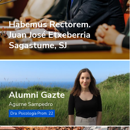
Habemus Rectorem.
Juan José Etxeberria
Sagastume, SJ
Alumni Gazte
Agurne Sampedro
Dra. Psicología Prom. 22