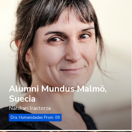
Alumni Mundus Malmö,
Suecia
Nahikari Irastorza
Dra. Humanidades Prom. 09