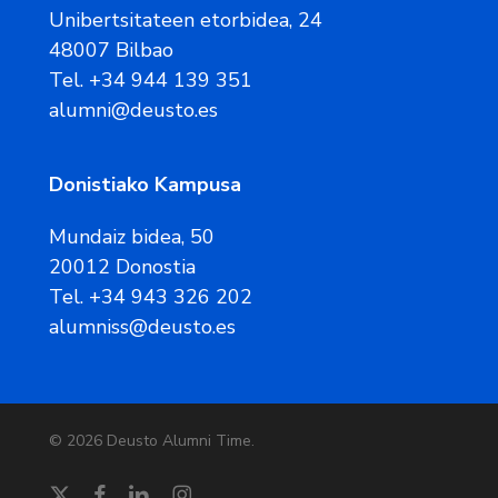
Unibertsitateen etorbidea, 24
48007 Bilbao
Tel. +34 944 139 351
alumni@deusto.es
Donistiako Kampusa
Mundaiz bidea, 50
20012 Donostia
Tel. +34 943 326 202
alumniss@deusto.es
© 2026 Deusto Alumni Time.
twitter
facebook
linkedin
instagram