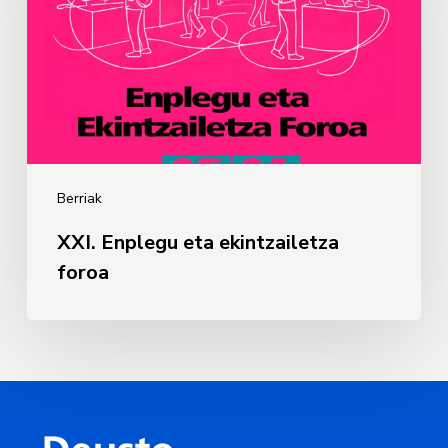
foroa
Berriak
XXI. Enplegu eta ekintzailetza
foroa