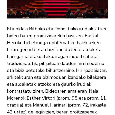
Eta bidaia Bilboko eta Donostiako irudiak zituen
bideo baten proiekzioarekin hasi zen, Euskal
Herriko bi helmuga enblematiko haiek azken
hirurogei urteetan bizi izan duten eraldaketa
harrigarria erakusteko: iragan industrial eta
tradizionaletik, pil-pilean dauden hiri moderno
eta biziz betetako bihurtzeraino. Hiri-paisaietan,
arkitekturan eta bizimoduan izandako bilakaera
eta aldaketak, atzoko eta gaurko irudiak
kontrastatu ziren. Bideoaren amaieran, Naia
Morenok Esther Virtori (prom.: 95 eta prom. 11
gradua) eta Manuel Harinari (prom. 72, irakasle
42 urtez) dei egin zien, beren oroitzapenak