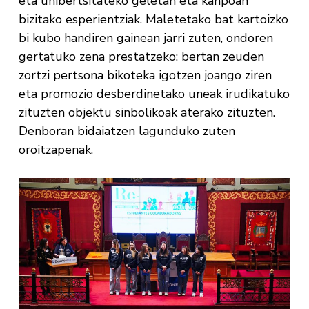
eta unibertsitateko geletan eta kanpoan
bizitako esperientziak. Maletetako bat kartoizko
bi kubo handiren gainean jarri zuten, ondoren
gertatuko zena prestatzeko: bertan zeuden
zortzi pertsona bikoteka igotzen joango ziren
eta promozio desberdinetako uneak irudikatuko
zituzten objektu sinbolikoak aterako zituzten.
Denboran bidaiatzen lagunduko zuten
oroitzapenak.