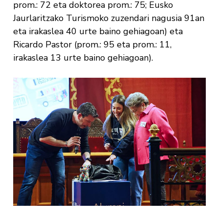
prom.: 72 eta doktorea prom.: 75; Eusko
Jaurlaritzako Turismoko zuzendari nagusia 91an
eta irakaslea 40 urte baino gehiagoan) eta
Ricardo Pastor (prom.: 95 eta prom.: 11,
irakaslea 13 urte baino gehiagoan).