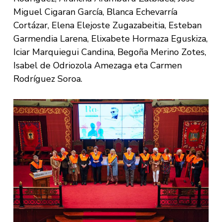
Miguel Cigaran García, Blanca Echevarría
Cortázar, Elena Elejoste Zugazabeitia, Esteban
Garmendia Larena, Elixabete Hormaza Eguskiza,
Iciar Marquiegui Candina, Begoña Merino Zotes,
Isabel de Odriozola Amezaga eta Carmen
Rodríguez Soroa.