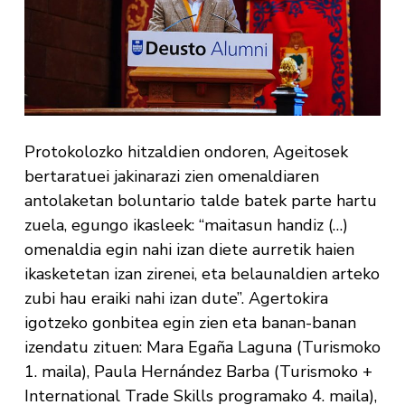
Protokolozko hitzaldien ondoren, Ageitosek
bertaratuei jakinarazi zien omenaldiaren
antolaketan boluntario talde batek parte hartu
zuela, egungo ikasleek: “maitasun handiz (…)
omenaldia egin nahi izan diete aurretik haien
ikasketetan izan zirenei, eta belaunaldien arteko
zubi hau eraiki nahi izan dute”. Agertokira
igotzeko gonbitea egin zien eta banan-banan
izendatu zituen: Mara Egaña Laguna (Turismoko
1. maila), Paula Hernández Barba (Turismoko +
International Trade Skills programako 4. maila),