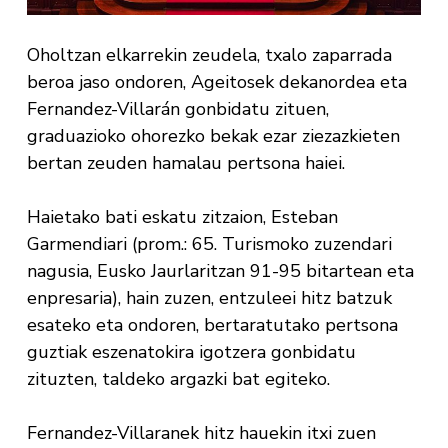
Oholtzan elkarrekin zeudela, txalo zaparrada
beroa jaso ondoren, Ageitosek dekanordea eta
Fernandez-Villarán gonbidatu zituen,
graduazioko ohorezko bekak ezar ziezazkieten
bertan zeuden hamalau pertsona haiei.
Haietako bati eskatu zitzaion, Esteban
Garmendiari (prom.: 65. Turismoko zuzendari
nagusia, Eusko Jaurlaritzan 91-95 bitartean eta
enpresaria), hain zuzen, entzuleei hitz batzuk
esateko eta ondoren, bertaratutako pertsona
guztiak eszenatokira igotzera gonbidatu
zituzten, taldeko argazki bat egiteko.
Fernandez-Villaranek hitz hauekin itxi zuen