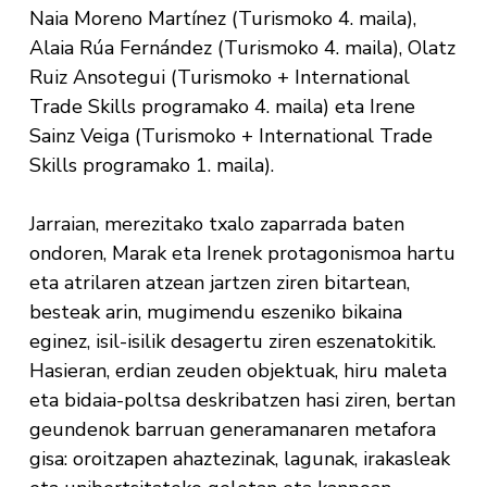
Naia Moreno Martínez (Turismoko 4. maila),
Alaia Rúa Fernández (Turismoko 4. maila), Olatz
Ruiz Ansotegui (Turismoko + International
Trade Skills programako 4. maila) eta Irene
Sainz Veiga (Turismoko + International Trade
Skills programako 1. maila).
Jarraian, merezitako txalo zaparrada baten
ondoren, Marak eta Irenek protagonismoa hartu
eta atrilaren atzean jartzen ziren bitartean,
besteak arin, mugimendu eszeniko bikaina
eginez, isil-isilik desagertu ziren eszenatokitik.
Hasieran, erdian zeuden objektuak, hiru maleta
eta bidaia-poltsa deskribatzen hasi ziren, bertan
geundenok barruan generamanaren metafora
gisa: oroitzapen ahaztezinak, lagunak, irakasleak