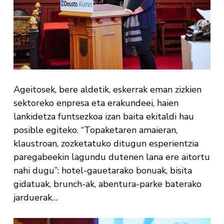
Ageitosek, bere aldetik, eskerrak eman zizkien
sektoreko enpresa eta erakundeei, haien
lankidetza funtsezkoa izan baita ekitaldi hau
posible egiteko. “Topaketaren amaieran,
klaustroan, zozketatuko ditugun esperientzia
paregabeekin lagundu dutenen lana ere aitortu
nahi dugu”: hotel-gauetarako bonuak, bisita
gidatuak, brunch-ak, abentura-parke baterako
jarduerak…