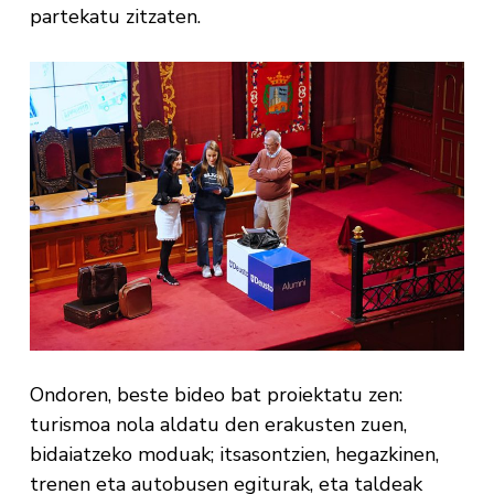
partekatu zitzaten.
Ondoren, beste bideo bat proiektatu zen:
turismoa nola aldatu den erakusten zuen,
bidaiatzeko moduak; itsasontzien, hegazkinen,
trenen eta autobusen egiturak, eta taldeak