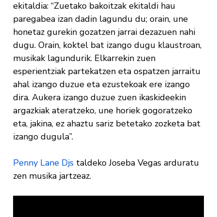
ekitaldia: “Zuetako bakoitzak ekitaldi hau
paregabea izan dadin lagundu du; orain, une
honetaz gurekin gozatzen jarrai dezazuen nahi
dugu. Orain, koktel bat izango dugu klaustroan,
musikak lagundurik. Elkarrekin zuen
esperientziak partekatzen eta ospatzen jarraitu
ahal izango duzue eta ezustekoak ere izango
dira. Aukera izango duzue zuen ikaskideekin
argazkiak ateratzeko, une horiek gogoratzeko
eta, jakina, ez ahaztu sariz betetako zozketa bat
izango dugula”.
Penny Lane Djs
taldeko Joseba Vegas arduratu
zen musika jartzeaz.