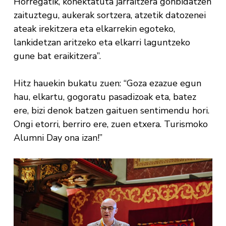
Horregatik, konektatuta jarraitzera gonbidatzen
zaituztegu, aukerak sortzera, atzetik datozenei
ateak irekitzera eta elkarrekin egoteko,
lankidetzan aritzeko eta elkarri laguntzeko
gune bat eraikitzera”.
Hitz hauekin bukatu zuen: “Goza ezazue egun
hau, elkartu, gogoratu pasadizoak eta, batez
ere, bizi denok batzen gaituen sentimendu hori.
Ongi etorri, berriro ere, zuen etxera. Turismoko
Alumni Day ona izan!”