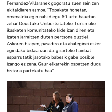
Fernandez-Villaranek gogoratu zuen zein zen
ekitaldiaren asmoa. “Topaketa honetan,
omenaldia egin nahi diegu 60 urte hauetan
zehar Deustuko Unibertsitateko Turismoko
ikasketen komunitateko kide izan diren eta
izaten jarraitzen duten pertsona guztiei.
Askoren bizipen, pasadizo eta ahaleginei esker
egindako bidaia izan da, gizarteko hainbat
esparrutatik jasotako babesik gabe posible
izango ez zena. Gaur elkarrekin ospatzen dugu
historia partekatu hau”.