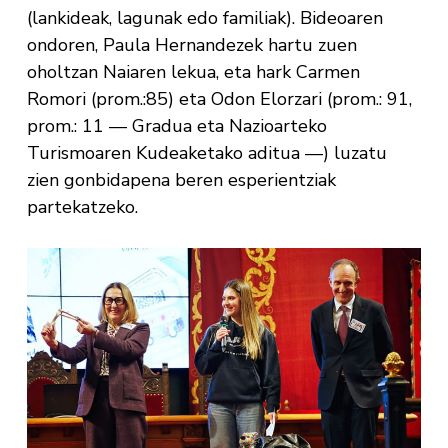
(lankideak, lagunak edo familiak). Bideoaren
ondoren, Paula Hernandezek hartu zuen
oholtzan Naiaren lekua, eta hark Carmen
Romori (prom.:85) eta Odon Elorzari (prom.: 91,
prom.: 11 — Gradua eta Nazioarteko
Turismoaren Kudeaketako aditua —) luzatu
zien gonbidapena beren esperientziak
partekatzeko.