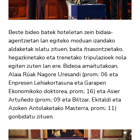
Beste bideo batek hoteletan zein bidaia-
agentzietan lan egiteko moduan izandako
aldaketak islatu zituen, baita itsasontzietako,
hegazkinetako eta trenetako tripulazioek nola
egiten zuten lan ere. Bideoa amaitutakoan,
Alaia Rúak Nagore Uresandi (prom.: 06 eta
Enpresen Lehiakortasuna eta Garapen
Ekonomikoko doktorea, prom.: 16) eta Asier
Artuñedo (prom.: 09 eta Biltzar, Ekitaldi eta
Azoken Antolaketako Masterra, prom.: 11)
gonbidatu zituen.