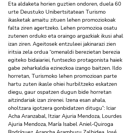
Eta aldaketa horien guztien ondoren, duela 60
urte Deustuko Unibertsitatean Turismo
ikasketak amaitu zituen lehen promoziokoak
falta ziren agertzeko. Lehen promozioa osatu
zutenen orduko eta oraingo argazkiak ikusi ahal
izan ziren. Ageitosek entzuleei jakinarazi zien
iritsia zela ordua “omenaldi berezietan berezia
egiteko bidaiariei, funtsezko protagonista haiek
gabe zeharkaldia ezinezkoa izango baitzen. Ildo
horretan, Turismoko lehen promozioan parte
hartu zuten ikasle ohiei hurbiltzeko eskatzen
diegu, gaur ospatzen dugun bide horretan
aitzindariak izan zirenei. Izena esan ahala,
oholtzara igotzera gonbidatzen ditugu”: Iciar
Acha Aranzabal, Itziar Ajuria Mendoza, Lourdes
Ajuria Mendoza, María Isabel Aniel-Quiroga
Rodríguez, Arancha Aramburu Zalbidea, José