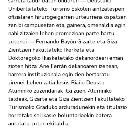
sarrera labur baten ondoren — Deustuko
Unibertsitateko Turismo Eskolen aintzatespen
ofizialaren hirurogeigarren urteurrena ospatzen
zen bi campusetan eta, gainera, omenaldia egin
nahi zitzaien lehen promozioan parte hartu
zutenei —, Fernando Bayón Gizarte eta Giza
Zientzien Fakultateko Ikerketa eta
Doktoregoko Ikasketetako dekanordeari eman
zioten hitza. Ane Ferrán dekanoaren izenean,
harrera instituzionala egin zien bertaratu
zirenei. Lehen zatia Jesús Riaño Deusto
Alumniko zuzendariak itxi zuen. Alumniko
taldeak, Gizarte eta Giza Zientzien Fakultateko
Turismoko Graduko arduradunekin eta titulazio
horretako sei ikasle boluntarioekin batera
antolatu zuten ekitaldia.