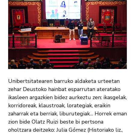
Unibertsitatearen barruko aldaketa urteetan
zehar Deustoko hainbat esparrutan ateratako
ikasleen argazkien bidez aurkeztu zen: ikasgelak,
korridoreak, klaustroak, lorategiak, eraikin
zaharrak eta berriak, liburutegiak… Horrek eman
zion bide Olatz Ruizi beste bi pertsona
oholtzara deitzeko: Julia Gómez (Historiako liz.,