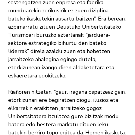
sostengatzen zuen enpresa eta fabrika
munduarekin zerikusirik ez zuen diziplina
bateko ikasketekin ausartu baitzen”. Era berean,
azpimarratu zituen Deustuko Unibertsitateko
Turismoari buruzko azterlanak: “jarduera-
sektore estrategiko bihurtu den bateko
liderrak” direla azaldu zuen eta hobetzen
jarraitzeko ahalegina egingo dutela,
etorkizunean izango diren aldaketetara eta
eskaeretara egokitzeko.
Riañoren hitzetan, “gaur, iragana ospatzeaz gain,
etorkizunari ere begiratzen diogu, ilusioz eta
elkarrekin eraikitzen jarraitzeko gogoz.
Unibertsitatera itzultzea gure bizitzak modu
batera edo bestera markatu dituen leku
batekin berriro topo egitea da. Hemen ikasketa,