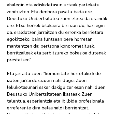
ahalegin eta adiskidetasun urteak partekatu
zenituzten. Eta denbora pasatu bada ere,
Deustuko Unibertsitatea zuen etxea da oraindik
ere. Etxe horrek bilakaera bizi izan du, hazi egin
da, eraldatzen jarraitzen du erronka berrietara
egokitzeko, baina funtsean bere horretan
mantentzen da: pertsona konprometituak,
berritzaileak eta zerbitzurako bokazioa dutenak
prestatzen”.
Eta jarraitu zuen: “komunitate horretako kide
izaten jarrai dezazuen nahi dugu. Zuen
lekukotasunari esker dakigu zer esan nahi duen
Deustuko Unibertsitatean ikasteak. Zuen
talentua, esperientzia eta ibilbide profesionala
erreferente dira belaunaldi berrientzat.