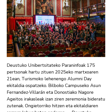
Deustuko Unibertsitateko Paraninfoak 175
pertsonak hartu zituen 2025eko martxoaren
21ean, Turismoko lehenengo Alumni Day
ekitaldia ospatzeko. Bilboko Campuseko Asun
Fernandez-Villarán eta Donostiako Nagore
Ageitos irakasleak izan ziren zeremonia bideratu
zutenak. Ongietorriko hitzen eta ekitaldiaren