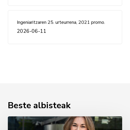
Ingeniaritzaren 25. urteurrena, 2021 promo.
2026-06-11
Beste albisteak
Luz
Usamentiaga