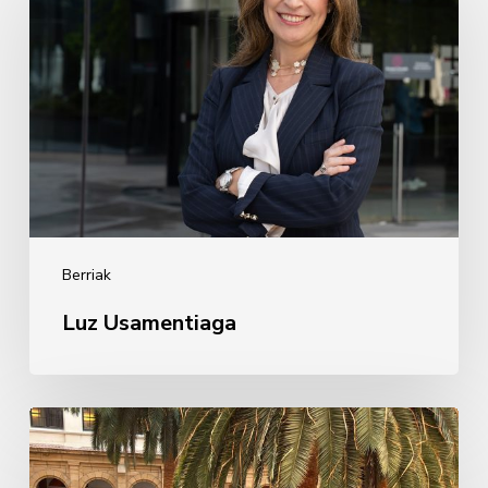
Berriak
Luz Usamentiaga
Inplikatzen
diren
Alumni