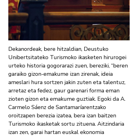
Dekanordeak, bere hitzaldian, Deustuko
Unibertsitateko Turismoko ikasketen hirurogei
urteko historia gogorarazi zuen, bereziki, “beren
garaiko gizon-emakume izan zirenak, ideia
ameslari hura sortzen jakin zuten eta talentuz,
arretaz eta fedez, gaur garenari forma eman
zioten gizon eta emakume guztiak. Egoki da A.
Carmelo Sáenz de Santamaríarentzako
oroitzapen berezia izatea, bera izan baitzen
Turismoko ikasketak sortu zituena. Aitzindaria
izan zen, garai hartan euskal ekonomia