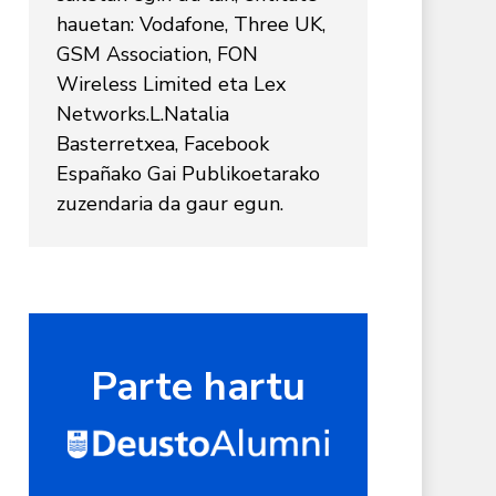
hauetan: Vodafone, Three UK,
GSM Association, FON
Wireless Limited eta Lex
Networks.L.Natalia
Basterretxea, Facebook
Españako Gai Publikoetarako
zuzendaria da gaur egun.
Parte hartu