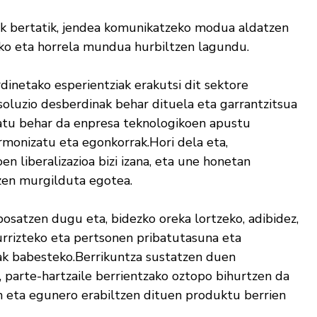
tik bertatik, jendea komunikatzeko modua aldatzen
ko eta horrela mundua hurbiltzen lagundu.
inetako esperientziak erakutsi dit sektore
soluzio desberdinak behar dituela eta garrantzitsua
atu behar da enpresa teknologikoen apustu
rmonizatu eta egonkorrak.Hori dela eta,
n liberalizazioa bizi izana, eta une honetan
zen murgilduta egotea.
osatzen dugu eta, bidezko oreka lortzeko, adibidez,
rrizteko eta pertsonen pribatutasuna eta
ak babesteko.Berrikuntza sustatzen duen
, parte-hartzaile berrientzako oztopo bihurtzen da
 eta egunero erabiltzen dituen produktu berrien