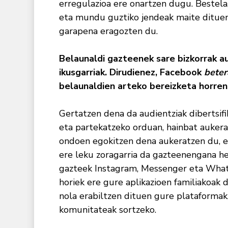
erregulazioa ere onartzen dugu. Bestela
eta mundu guztiko jendeak maite dituen
garapena eragozten du.
Belaunaldi gazteenek sare bizkorrak au
ikusgarriak. Dirudienez, Facebook
beter
belaunaldien arteko bereizketa horren
Gertatzen dena da audientziak dibertsif
eta partekatzeko orduan, hainbat auker
ondoen egokitzen dena aukeratzen du, et
ere leku zoragarria da gazteenengana he
gazteek Instagram, Messenger eta Whats
horiek ere gure aplikazioen familiakoak 
nola erabiltzen dituen gure plataformak
komunitateak sortzeko.