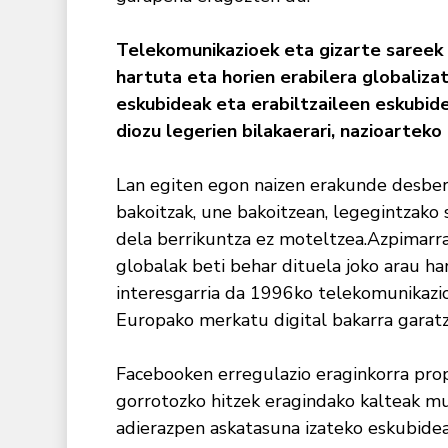
Telekomunikazioek eta gizarte sareek
hartuta eta horien erabilera globaliza
eskubideak eta erabiltzaileen eskubidea
diozu legerien bilakaerari, nazioarteko
Lan egiten egon naizen erakunde desberd
bakoitzak, une bakoitzean, legegintzako 
dela berrikuntza ez moteltzea.Azpimarr
globalak beti behar dituela joko arau ha
interesgarria da 1996ko telekomunikazioe
Europako merkatu digital bakarra garat
Facebooken erregulazio eraginkorra prop
gorrotozko hitzek eragindako kalteak mu
adierazpen askatasuna izateko eskubide