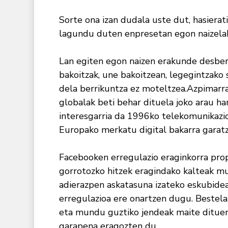
Sorte ona izan dudala uste dut, hasiera
lagundu duten enpresetan egon naizela
Lan egiten egon naizen erakunde desberd
bakoitzak, une bakoitzean, legegintzako 
dela berrikuntza ez moteltzea.Azpimarr
globalak beti behar dituela joko arau ha
interesgarria da 1996ko telekomunikazioe
Europako merkatu digital bakarra garat
Facebooken erregulazio eraginkorra prop
gorrotozko hitzek eragindako kalteak mu
adierazpen askatasuna izateko eskubide
erregulazioa ere onartzen dugu. Bestela
eta mundu guztiko jendeak maite dituen
garapena eragozten du.