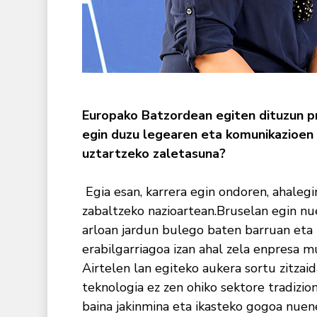
Europako Batzordean egiten dituzun pra
egin duzu legearen eta komunikazioen 
uztartzeko zaletasuna?
Egia esan, karrera egin ondoren, ahaleg
zabaltzeko nazioartean.Bruselan egin nu
arloan jardun bulego baten barruan eta 
erabilgarriagoa izan ahal zela enpresa 
Airtelen lan egiteko aukera sortu zitzaid
teknologia ez zen ohiko sektore tradizion
baina jakinmina eta ikasteko gogoa nuene