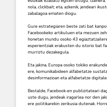
edukiak ezabatu egiten ditugu. Gainera,
nola, clickbait; eta, azkenik, jendeari i
zabalagoa ematen diogu.
Gure estrategiaren beste zati bat kanpok
Facebookeko artikuluen eta mezuen zeh
honetan mundu osoko 43 egiaztatzailerek
esperientziak erakusten du istorio bat f
murriztu dezakegula.
Eta jakina, Europa osoko tokiko erakund
ere, komunikabideen alfabetatze sustatz
desinformazioan eta alfabetatze digitale
Bestalde, Facebook-en publizitateari d
uste dugu, jendeak iragarlea nor den jaki
ere politikarekin zerikusia dutenak. Hor