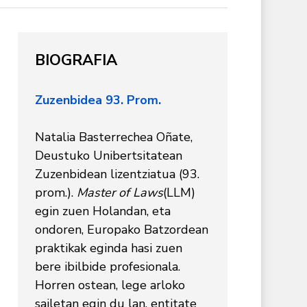
BIOGRAFIA
Zuzenbidea 93. Prom.
Natalia Basterrechea Oñate,
Deustuko Unibertsitatean
Zuzenbidean lizentziatua (93.
prom.).
Master of Laws
(LLM)
egin zuen Holandan, eta
ondoren, Europako Batzordean
praktikak eginda hasi zuen
bere ibilbide profesionala.
Horren ostean, lege arloko
sailetan egin du lan, entitate