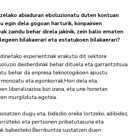
 zelako abiaduran eboluzionatu duten kontuan
tu egin dela gogoan harturik, konpainien
k zaindu behar direla jakinik, zein balio ematen
 legeen bilakaerari eta estatukoen bilakaerari?
inetako esperientziak erakutsi dit sektore
soluzio desberdinak behar dituela eta garrantzitsua
atu behar da enpresa teknologikoen apustu
rmonizatu eta egonkorrak.Hori dela eta,
n liberalizazioa bizi izana, eta une honetan
zen murgilduta egotea.
osatzen dugu eta, bidezko oreka lortzeko, adibidez,
rrizteko eta pertsonen pribatutasuna eta
ak babesteko.Berrikuntza sustatzen duen