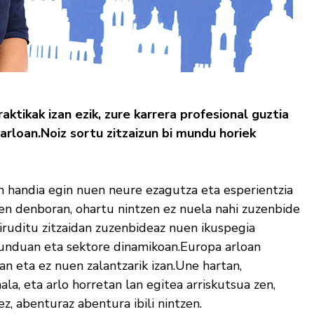
ktikak izan ezik, zure karrera profesional guztia
arloan.
Noiz sortu zitzaizun bi mundu horiek
in handia egin nuen neure ezagutza eta esperientzia
en denboran, ohartu nintzen ez nuela nahi zuzenbide
iruditu zitzaidan zuzenbideaz nuen ikuspegia
munduan eta sektore dinamikoan.Europa arloan
an eta ez nuen zalantzarik izan.Une hartan,
ala, eta arlo horretan lan egitea arriskutsua zen,
z, abenturaz abentura ibili nintzen.