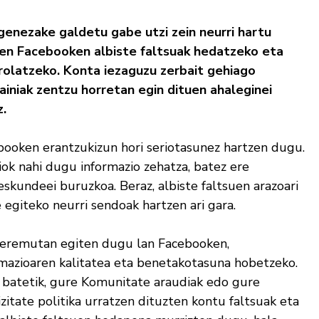
 genezake galdetu gabe utzi zein neurri hartu
en Facebooken albiste faltsuak hedatzeko eta
rolatzeko. Konta iezaguzu zerbait gehiago
ainiak zentzu horretan egin dituen ahaleginei
z.
booken erantzukizun hori seriotasunez hartzen dugu.
ok nahi dugu informazio zehatza, batez ere
skundeei buruzkoa. Beraz, albiste faltsuen arazoari
 egiteko neurri sendoak hartzen ari gara.
 eremutan egiten dugu lan Facebooken,
rmazioaren kalitatea eta benetakotasuna hobetzeko.
 batetik, gure Komunitate araudiak edo gure
zitate politika urratzen dituzten kontu faltsuak eta