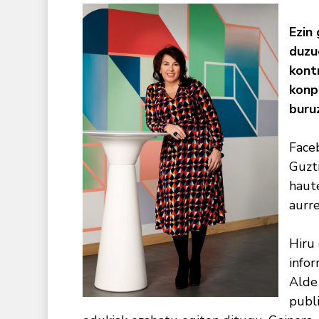
Ezin
duzu
kont
konp
buru
Face
Guzti
haute
aurre
Hiru
info
Alde
publi