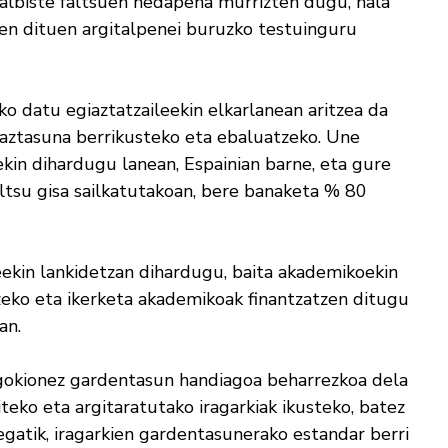
 albiste faltsuen hedapena murrizten dugu, hala
kusten dituen argitalpenei buruzko testuinguru
o datu egiaztatzaileekin elkarlanean aritzea da
aztasuna berrikusteko eta ebaluatzeko. Une
in dihardugu lanean, Espainian barne, eta gure
altsu gisa sailkatutakoan, bere banaketa % 80
eekin lankidetzan dihardugu, baita akademikoekin
eko eta ikerketa akademikoak finantzatzen ditugu
an.
agokionez gardentasun handiagoa beharrezkoa dela
teko eta argitaratutako iragarkiak ikusteko, batez
regatik, iragarkien gardentasunerako estandar berri