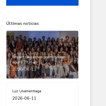
Últimas noticias
Erizaintzako lehen promozioaren
agurra 2026an
2026-06-11
Luz Usamentiaga
2026-06-11