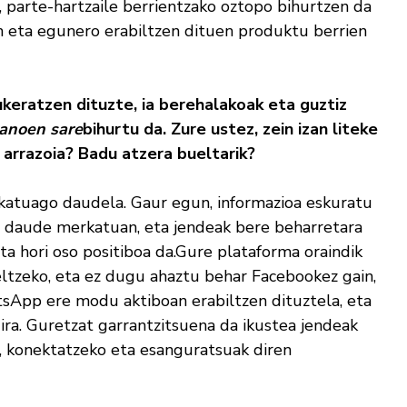
, parte-hartzaile berrientzako oztopo bihurtzen da
 eta egunero erabiltzen dituen produktu berrien
keratzen dituzte, ia berehalakoak eta guztiz
anoen sare
bihurtu da. Zure ustez, zein izan liteke
 arrazoia? Badu atzera bueltarik?
ikatuago daudela. Gaur egun, informazioa eskuratu
a daude merkatuan, eta jendeak bere beharretara
a hori oso positiboa da.Gure plataforma oraindik
ltzeko, eta ez dugu ahaztu behar Facebookez gain,
App ere modu aktiboan erabiltzen dituztela, eta
dira. Guretzat garrantzitsuena da ikustea jendeak
, konektatzeko eta esanguratsuak diren