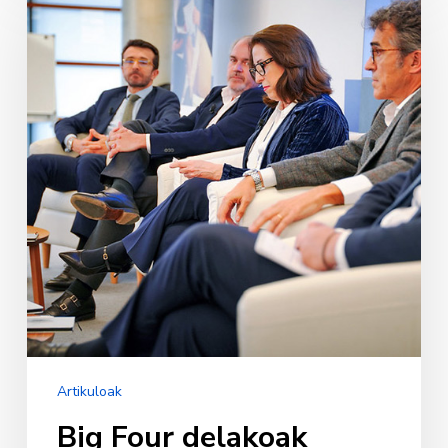
Four
delakoak
Deustun.
Abokatutza
Big
Four
batean
Artikuloak
Big Four delakoak