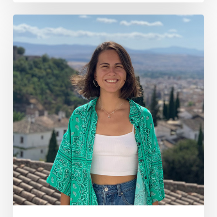
Maitane
González
Cimadevilla