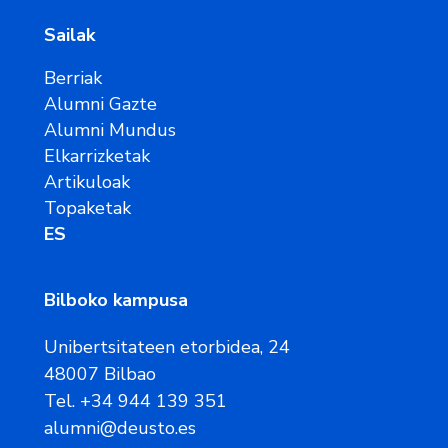
Sailak
Berriak
Alumni Gazte
Alumni Mundus
Elkarrizketak
Artikuloak
Topaketak
ES
Bilboko kampusa
Unibertsitateen etorbidea, 24
48007 Bilbao
Tel. +34 944 139 351
alumni@deusto.es