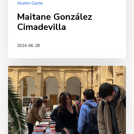
Alumni Gazte
Maitane González
Cimadevilla
2024-06-28
Partekatu
kultura,
oparitu
ezagutza
Deusto
Alumni
Soziala
–