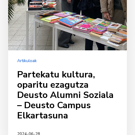
Deusto
Campus
Elkartasuna
Artikuloak
Partekatu kultura,
oparitu ezagutza
Deusto Alumni Soziala
– Deusto Campus
Elkartasuna
2024-06-28