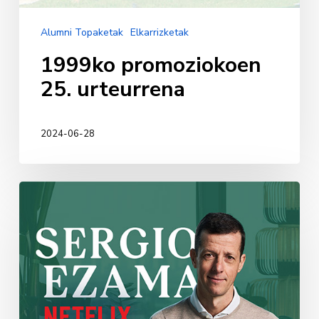
Alumni Topaketak
Elkarrizketak
1999ko promoziokoen
25. urteurrena
2024-06-28
Sergio
Ezama
Meabe