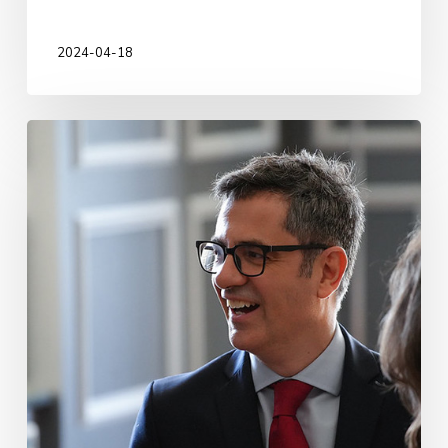
2024-04-18
Félix
Bolaños
Deustun
Presidentzia,
Justizia
eta
Gorteekiko
Harremanetarako
ministroa