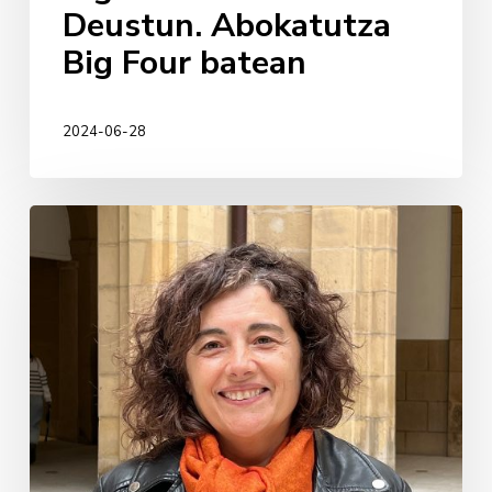
Deustun. Abokatutza
Big Four batean
2024-06-28
Trinidad
L.
Vicente
BFA
–
Berdintasuneko
zuzendari
nagusia