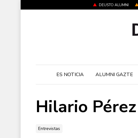
Skip
DEUSTO ALUMNI
to
main
content
ES NOTICIA
ALUMNI GAZTE
Hilario Pére
Entrevistas