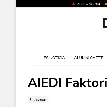
Skip
DEUSTO ALUMNI
to
main
content
ES NOTICIA
ALUMNI GAZTE
AIEDI Faktor
Entrevistas