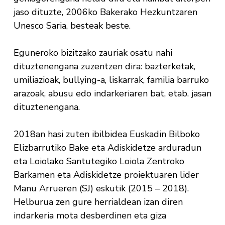
jaso dituzte, 2006ko Bakerako Hezkuntzaren
Unesco Saria, besteak beste.
Eguneroko bizitzako zauriak osatu nahi
dituztenengana zuzentzen dira: bazterketak,
umiliazioak, bullying-a, liskarrak, familia barruko
arazoak, abusu edo indarkeriaren bat, etab. jasan
dituztenengana.
2018an hasi zuten ibilbidea Euskadin Bilboko
Elizbarrutiko Bake eta Adiskidetze arduradun
eta Loiolako Santutegiko Loiola Zentroko
Barkamen eta Adiskidetze proiektuaren lider
Manu Arrueren (SJ) eskutik (2015 – 2018).
Helburua zen gure herrialdean izan diren
indarkeria mota desberdinen eta giza