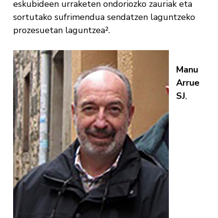
eskubideen urraketen ondoriozko zauriak eta
sortutako sufrimendua sendatzen laguntzeko
prozesuetan laguntzea².
Manu
Arrue
SJ
,