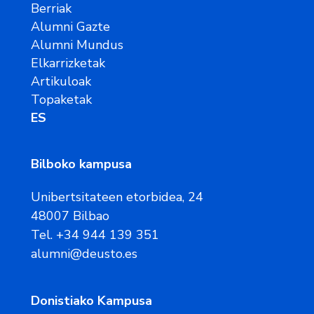
Berriak
Alumni Gazte
Alumni Mundus
Elkarrizketak
Artikuloak
Topaketak
ES
Bilboko kampusa
Unibertsitateen etorbidea, 24
48007 Bilbao
Tel. +34 944 139 351
alumni@deusto.es
Donistiako Kampusa