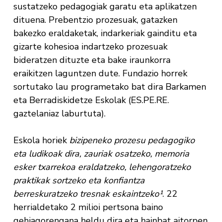
sustatzeko pedagogiak garatu eta aplikatzen
dituena. Prebentzio prozesuak, gatazken
bakezko eraldaketak, indarkeriak gainditu eta
gizarte kohesioa indartzeko prozesuak
bideratzen dituzte eta bake iraunkorra
eraikitzen laguntzen dute. Fundazio horrek
sortutako lau programetako bat dira Barkamen
eta Berradiskidetze Eskolak (ES.PE.RE.
gaztelaniaz laburtuta).
Eskola horiek
bizipeneko prozesu pedagogiko
eta ludikoak dira, zauriak osatzeko, memoria
esker txarrekoa eraldatzeko, lehengoratzeko
praktikak sortzeko eta konfiantza
berreskuratzeko tresnak eskaintzeko¹
. 22
herrialdetako 2 milioi pertsona baino
gehiagorengana heldu dira eta hainbat aitorpen