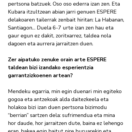
pertsona batzuek. Oso oso ederra izan zen. Eta
Kubara itzultzean abian jarri genuen ESPERE
delakoaren tailerrak zenbait hiritan: La Habanan,
Santiagon… Duela 6-7 urte izan zen hau eta
gaur egun ez dakit, zoritxarrez, taldea nola
dagoen eta aurrera jarraitzen duen.
Zer aipatuko zenuke orain arte ESPERE
taldean bizi izandako esperientzia
garrantzizkoenen artean?
Mendeku egarria, min egin duenari min egiteko
gogoa eta antzekoak alda daitezkeela eta
holakoa bizi izan duen pertsona bizimodu
“berrian” sartzen dela: sufrimendua eta mina
hor daude, hor jarraitzen dute, baina ez lehengo
eran, bakea egin baitut nire buruarekin eta