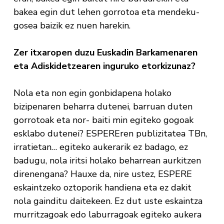
bakea egin dut lehen gorrotoa eta mendeku-
gosea baizik ez nuen harekin.
Zer itxaropen duzu Euskadin Barkamenaren
eta Adiskidetzearen inguruko etorkizunaz?
Nola eta non egin gonbidapena holako
bizipenaren beharra dutenei, barruan duten
gorrotoak eta nor- baiti min egiteko gogoak
esklabo dutenei? ESPEREren publizitatea TBn,
irratietan… egiteko aukerarik ez badago, ez
badugu, nola iritsi holako beharrean aurkitzen
direnengana? Hauxe da, nire ustez, ESPERE
eskaintzeko oztoporik handiena eta ez dakit
nola gainditu daitekeen. Ez dut uste eskaintza
murritzagoak edo laburragoak egiteko aukera