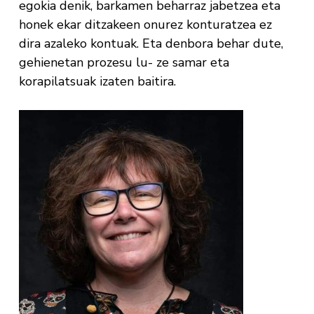
egokia denik, barkamen beharraz jabetzea eta
honek ekar ditzakeen onurez konturatzea ez
dira azaleko kontuak. Eta denbora behar dute,
gehienetan prozesu lu- ze samar eta
korapilatsuak izaten baitira.