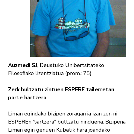
Auzmedi SJ
, Deustuko Unibertsitateko
Filosofiako lizentziatua (prom.: 75)
Zerk bultzatu zintuen ESPERE tailerretan
parte hartzera
Liman egindako bizipen zoragarria izan zen ni
ESPEREn “sartzera” bultzatu ninduena. Bizipena
Liman egin genuen Kubatik hara joandako