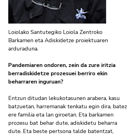
Loiolako Santutegiko Loiola Zentroko
Barkamen eta Adiskidetze proiektuaren
arduraduna.
Pandemiaren ondoren, zein da zure iritzia
berradiskidetze prozesuei berriro ekin
beharraren inguruan?
Entzun ditudan lekukotasunen arabera, kasu
batzuetan, harremanak tenkatu egin dira, batez
ere familia eta lan giroetan. Eta barkamen
prozesu bat behar dute, adiskidetu beharra
dute. Eta beste pertsona talde batentzat,