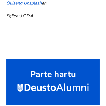
Ouiseng
Unsplash
en.
Egilea: J.C.D.A.
Parte hartu