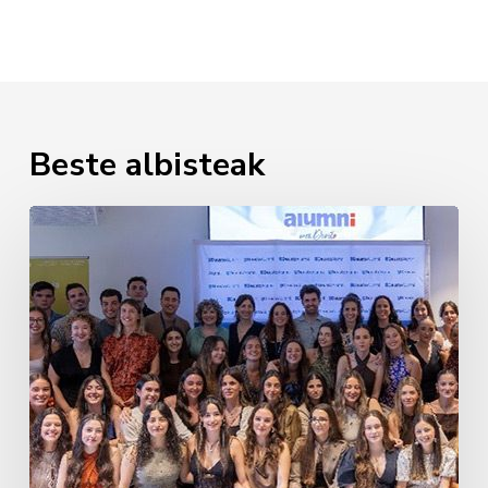
Beste albisteak
Erizaintzako
lehen
promozioaren
agurra
2026an