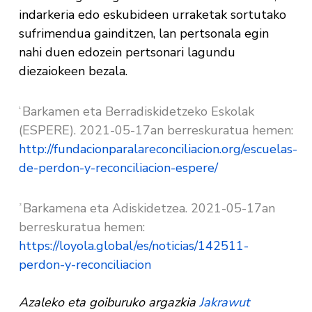
indarkeria edo eskubideen urraketak sortutako
sufrimendua gainditzen, lan pertsonala egin
nahi duen edozein pertsonari lagundu
diezaiokeen bezala.
Barkamen eta Berradiskidetzeko Eskolak
¹
(ESPERE). 2021-05-17an berreskuratua hemen:
http://fundacionparalareconciliacion.org/escuelas-
de-perdon-y-reconciliacion-espere/
Barkamena eta Adiskidetzea. 2021-05-17an
²
berreskuratua hemen:
https://loyola.global/es/noticias/142511-
perdon-y-reconciliacion
Azaleko eta goiburuko argazkia
Jakrawut