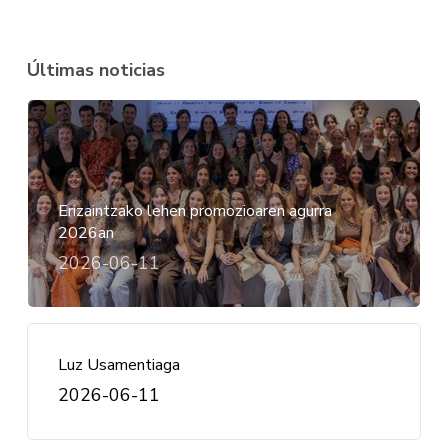
Últimas noticias
Erizaintzako lehen promozioaren agurra
2026an
2026-06-11
Luz Usamentiaga
2026-06-11