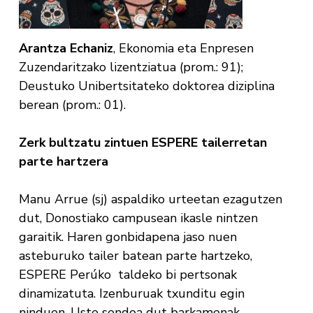
Arantza Echaniz
, Ekonomia eta Enpresen
Zuzendaritzako lizentziatua (prom.: 91);
Deustuko Unibertsitateko doktorea diziplina
berean (prom.: 01).
Zerk bultzatu zintuen ESPERE tailerretan
parte hartzera
Manu Arrue (sj) aspaldiko urteetan ezagutzen
dut, Donostiako campusean ikasle nintzen
garaitik. Haren gonbidapena jaso nuen
asteburuko tailer batean parte hartzeko,
ESPERE Perúko taldeko bi pertsonak
dinamizatuta. Izenburuak txunditu egin
ninduen. Uste sendoa dut barkamenak