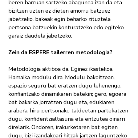
beren barruan sartzeko abagunea izan da eta
bizitzen uzten ez dieten amorru batzuez
jabetzeko, bakeak egin beharko zituztela
pertsona batzuekin konturatzeko edo egiteko
garaiz daudela jabetzeko.
Zein da ESPERE tailerren metodologia?
Metodologia aktiboa da. Eginez ikastekoa.
Hamaika modulu dira. Modulu bakoitzean,
espazio seguru bat eratzen dugu lehenengo,
konfiantzako dinamikaren batekin; gero, egoera
bat bakarka jorratzen dugu eta, edukiaren
arabera, hiru pertsonako taldeetan partekatzen
dugu, konfidentzialtasuna eta entzutea oinarri
direlarik. Ondoren, irakurketaren bat egiten
dugu, bizi izandakoari hitzak jartzen laguntzeko