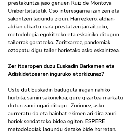
prestakuntza jaso genuen Ruiz de Montoya
Unibertsitatetik. Oso interesgarria izan zen eta
sakontzen lagundu zigun. Harrezkero, aldian-
aldian elkartu gara prestatzen jarraitzeko,
metodologia egokitzeko eta eskainiko ditugun
tailerrak garatzeko. Zoritxarrez, pandemiak
oztopatu digu tailer horietako asko eskaintzea.
Zer itxaropen duzu Euskadin Barkamen eta
Adiskidetzearen inguruko etorkizunaz?
Uste dut Euskadin badugula iragan nahiko
hurbila, samin sakonekoa; gure gizartea markatu
duten zauri ugari ditugu. Zorionez, asko
aurreratu da eta hainbat ekimen ari dira zauri
horiek sendatzeko bidea egiten. ESPERE
metodologiak lagundu dezake bide horretan,