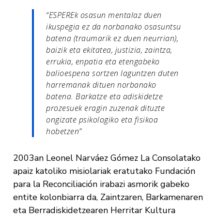
“ESPEREk osasun mentalaz duen
ikuspegia ez da norbanako osasuntsu
batena (traumarik ez duen neurrian),
baizik eta ekitatea, justizia, zaintza,
errukia, enpatia eta etengabeko
balioespena sortzen laguntzen duten
harremanak dituen norbanako
batena. Barkatze eta adiskidetze
prozesuek eragin zuzenak dituzte
ongizate psikologiko eta fisikoa
hobetzen”
2003an Leonel Narváez Gómez La Consolatako
apaiz katoliko misiolariak eratutako Fundación
para la Reconciliación irabazi asmorik gabeko
entite kolonbiarra da, Zaintzaren, Barkamenaren
eta Berradiskidetzearen Herritar Kultura