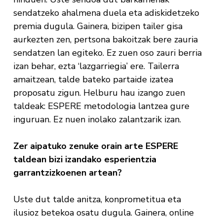
sendatzeko ahalmena duela eta adiskidetzeko
premia dugula. Gainera, bizipen tailer gisa
aurkezten zen, pertsona bakoitzak bere zauria
sendatzen lan egiteko. Ez zuen oso zauri berria
izan behar, ezta ‘lazgarriegia’ ere. Tailerra
amaitzean, talde bateko partaide izatea
proposatu zigun. Helburu hau izango zuen
taldeak: ESPERE metodologia lantzea gure
inguruan. Ez nuen inolako zalantzarik izan.
Zer aipatuko zenuke orain arte ESPERE
taldean bizi izandako esperientzia
garrantzizkoenen artean?
Uste dut talde anitza, konprometitua eta
ilusioz betekoa osatu dugula. Gainera, online