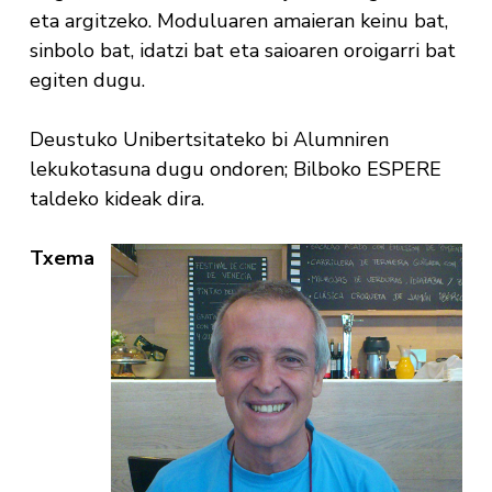
eta argitzeko. Moduluaren amaieran keinu bat,
sinbolo bat, idatzi bat eta saioaren oroigarri bat
egiten dugu.
Deustuko Unibertsitateko bi Alumniren
lekukotasuna dugu ondoren; Bilboko ESPERE
taldeko kideak dira.
T
xema