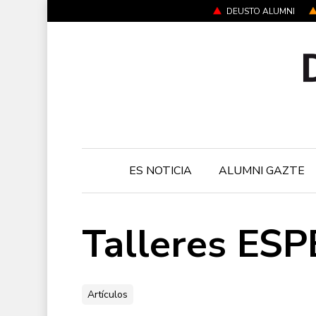
Skip
DEUSTO ALUMNI
to
main
content
ES NOTICIA
ALUMNI GAZTE
Talleres ES
Artículos