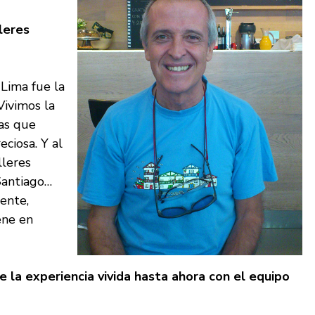
leres
 Lima fue la
ivimos la
as que
ciosa. Y al
lleres
Santiago…
ente,
ene en
 la experiencia vivida hasta ahora con el equipo