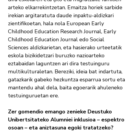
arteko elkarrekintzetan. Emaitza horiek sarbide
irekian argitaratuta daude inpaktu-aldizkari
zientifikoetan, hala nola European Early
Childhood Education Research Journal, Early
Childhood Education Journal edo Social
Sciences aldizkarietan, eta hasierako urteetatik
eskola bizikidetzari buruzko nazioarteko
eztabaidan laguntzen ari dira testuinguru
multikulturaletan. Bereziki, ideia bat indartuta,
gatazkarik gabeko hezkuntza esparrua sortu eta
mantendu ahal dela, baita egoerarik ahuleneko
testuinguruetan ere.
Zer gomendio emango zenieke Deustuko
Unibertsitateko Alumniei inklusioa – espektro
osoan – eta aniztasuna egoki tratatzeko?