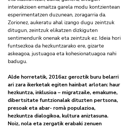
interakzioen emaitza garela modu kontzientean
esperimentatzen duzunean, zoragarria da.
Zorionez, aukeratu ahal izango dugu zeintzuk
ditugun, zeintzuk elikatzen dizkiguten
sentimendurik onenak eta zeintzuk ez. Ideia hori
funtsezkoa da hezkuntzarako ere, gizarte
askeagoa, justuagoa eta kohesionatuagoa nahi
badugu.
Alde horretatik, 2016az geroztik buru belarri
ari zara ikerketak egiten hainbat arlotan: haur
hezkuntza, inklusioa – migratzaile, emakume,
dibertsitate funtzionalak dituzten pertsona,
presoak eta abar- romà populazioa,
hezkuntza dialogikoa, kultura aniztasuna.
Noiz, nola eta zergatik erabaki zenuen