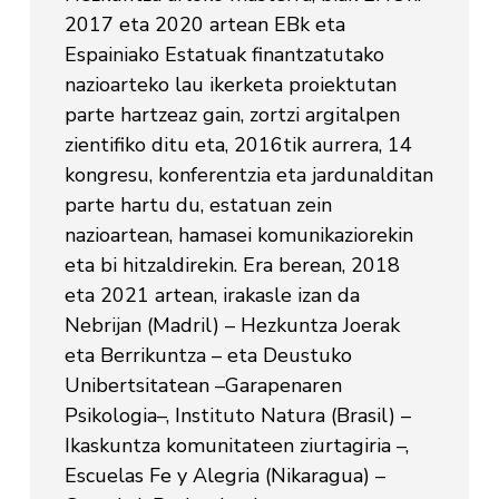
2017 eta 2020 artean EBk eta
Espainiako Estatuak finantzatutako
nazioarteko lau ikerketa proiektutan
parte hartzeaz gain, zortzi argitalpen
zientifiko ditu eta, 2016tik aurrera, 14
kongresu, konferentzia eta jardunalditan
parte hartu du, estatuan zein
nazioartean, hamasei komunikaziorekin
eta bi hitzaldirekin. Era berean, 2018
eta 2021 artean, irakasle izan da
Nebrijan (Madril) – Hezkuntza Joerak
eta Berrikuntza – eta Deustuko
Unibertsitatean –Garapenaren
Psikologia–, Instituto Natura (Brasil) –
Ikaskuntza komunitateen ziurtagiria –,
Escuelas Fe y Alegria (Nikaragua) –