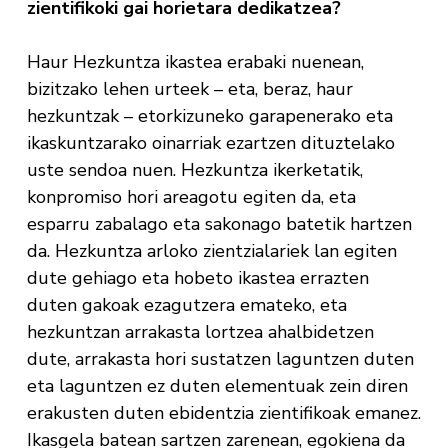
zientifikoki gai horietara dedikatzea?
Haur Hezkuntza ikastea erabaki nuenean,
bizitzako lehen urteek – eta, beraz, haur
hezkuntzak – etorkizuneko garapenerako eta
ikaskuntzarako oinarriak ezartzen dituztelako
uste sendoa nuen. Hezkuntza ikerketatik,
konpromiso hori areagotu egiten da, eta
esparru zabalago eta sakonago batetik hartzen
da. Hezkuntza arloko zientzialariek lan egiten
dute gehiago eta hobeto ikastea errazten
duten gakoak ezagutzera emateko, eta
hezkuntzan arrakasta lortzea ahalbidetzen
dute, arrakasta hori sustatzen laguntzen duten
eta laguntzen ez duten elementuak zein diren
erakusten duten ebidentzia zientifikoak emanez.
Ikasgela batean sartzen zarenean, egokiena da