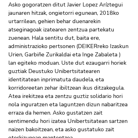
Asko gogoratzen ditut Javier Lopez Aríztegui
jaunaren hitzak, ongietorri egunean, 2018ko
urtarrilean, gehien behar duenarekin
atseginagoak izatearen zentzua partekatu
zuenean. Hala sentitu dut, baita ere,
administrazioko pertsonen (DEIKERreko Izaskun
Urien, Garbiñe Zurikaldai eta Inge Zabaleta )
lan egiteko moduan. Uste dut ezaugarri horiek
guztiak Deustuko Unibertsitatearen
identitatean inprimatuta daudela, eta
korridoreetan zehar ibiltzean ikus ditzakegula.
Atea irekitzea eta zentzu guztiz solidario hori
nola inguratzen eta laguntzen dizun nabaritzea
erraza da hemen. Asko gustatzen zait
sentimendu hori izatea Unibertsitatean sartzen
naizen bakoitzean, eta asko gustatuko zait
etorkizunean mantentzea.