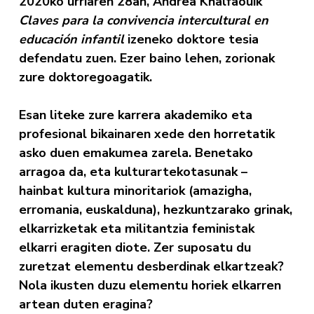
2020ko urriaren 28an, Andrea Khalfaouik
Claves para la convivencia intercultural en
educación infantil
izeneko doktore tesia
defendatu zuen.
Ezer baino lehen, zorionak
zure doktoregoagatik.
Esan liteke zure karrera akademiko eta
profesional bikainaren xede den horretatik
asko duen emakumea zarela. Benetako
arragoa da, eta kulturartekotasunak –
hainbat kultura minoritariok (amazigha,
erromania, euskalduna), hezkuntzarako grinak,
elkarrizketak eta militantzia feministak
elkarri eragiten diote. Zer suposatu du
zuretzat elementu desberdinak elkartzeak?
Nola ikusten duzu elementu horiek elkarren
artean duten eragina?