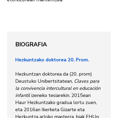
BIOGRAFIA
Hezkuntzako doktorea 20. Prom.
Hezkuntzan doktorea da (20. prom)
Deustuko Unibertsitatean,
Claves para
la convivencia intercultural en educación
infantil
izeneko tesiarekin. 2015ean
Haur Hezkuntzako gradua lortu zuen,
eta 2016an Ikerketa Gizarte eta
Hezkuntza arloko masterra, biak EHUn.