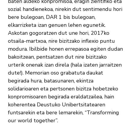
baten aldeko konpromisoa, eragin zientifiko eta
sozial handienekoa, nirekin dut sentimendu hori
bere bulegoan, DAR 1 bis bulegoan,
elkarrizketa izan genuen lehen egunetik.
Askotan gogoratzen dut une hori, 2017ko
otsaila-martxoa, nire bizitzako inflexio puntu
modura. Ibilbide honen errepasoa egiten dudan
bakoitzean, pentsatzen dut nire bizitzako
urterik onenak izan direla (hala izaten jarraitzen
dute!). Memorian oso grabatuta daukat
begirada hura, batasunaren, ekintza
solidarioaren eta pertsonen bizitza hobetzeko
konpromisoaren begirada eraldatzailea, hain
koherentea Deustuko Unibertsitatearen
funtsarekin eta bere lemarekin, “Transforming
our world together”.