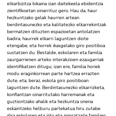
elkarbizitza bikaina izan daitekeela ebidentzia
zientifikoetan oinarrituz gero. Hau da, haur
hezkuntzako gelak haurren artean
berdintasunezko eta kalitatezko elkarrekintzak
bermatzen dituzten espazioetan antolatzen
badira, haurrek elkarri laguntzen diote
etengabe, eta horrek ikasgelako giro positiboa
sustatzen du. Bestalde, eskolaren eta familia
zaurgarrienen arteko interakzioen ezaugarriak
identifikatzen ditugu; izan ere, familia horiek
modu eraginkorrean parte hartzea errazten
dute, eta, beraz, eskola giro positiboan
laguntzen dute. Berdintasunezko elkarrizketa,
konfiantzan oinarritutako harremanak eta
guztiontzako ahalik eta hezkuntza onena
eskaintzeko helburu partekatua hiru zutabe
dira eskolaren eta ijito eta migratzaile familien