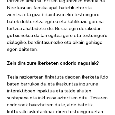
lortzeko ametsa lortzen laguntzeko modua da.
Nire kasuan, familia apal batetik etorrita,
zientzia eta giza bikaintasuneko testuinguru
batek doktoretza egitea eta kalifikazio gorena
lortzea ahalbidetu du. Beraz, egin dezakedan
gutxienekoa da lan egitea gero eta testuinguru
dialogiko, berdintasunezko eta bikain gehiago
egon daitezen.
Zein dira zure ikerketen ondorio nagusiak?
Tesia nazioartean finkatuta dagoen ikerketa ildo
baten barrukoa da, eta ikaskuntza ingurune
interaktiboen inpaktua eta talde ahulen
sustapena eta inklusioa aztertzen ditu. Tesiaren
ondorioek baieztatzen dute, alde batetik,
kulturalki askotarikoak diren testuinguruetan