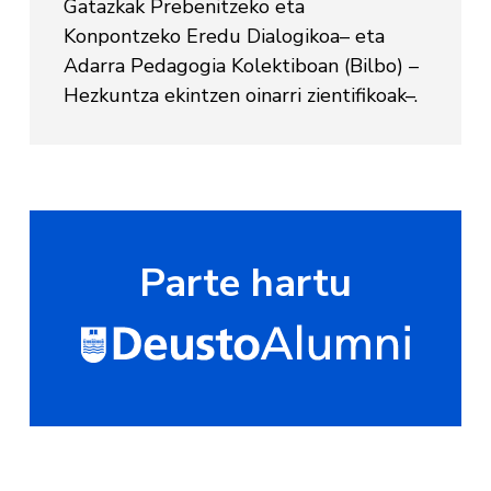
Gatazkak Prebenitzeko eta
Konpontzeko Eredu Dialogikoa– eta
Adarra Pedagogia Kolektiboan (Bilbo) –
Hezkuntza ekintzen oinarri zientifikoak–.
Parte hartu