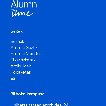
Sailak
Berriak
Alumni Gazte
Alumni Mundus
Elkarrizketak
Artikuloak
Topaketak
ES
Bilboko kampusa
Unibertsitateen etorbidea, 24