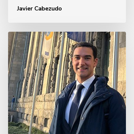
Javier Cabezudo
Guillermo
Rebollo
de
Garay