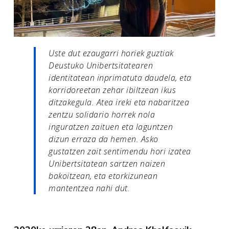
Uste dut ezaugarri horiek guztiak
Deustuko Unibertsitatearen
identitatean inprimatuta daudela, eta
korridoreetan zehar ibiltzean ikus
ditzakegula. Atea ireki eta nabaritzea
zentzu solidario horrek nola
inguratzen zaituen eta laguntzen
dizun erraza da hemen. Asko
gustatzen zait sentimendu hori izatea
Unibertsitatean sartzen naizen
bakoitzean, eta etorkizunean
mantentzea nahi dut.