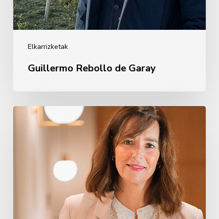
Elkarrizketak
Guillermo Rebollo de Garay
Oihane
Eguiguren
Pérez