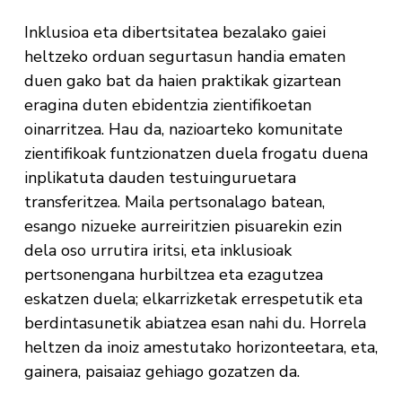
Inklusioa eta dibertsitatea bezalako gaiei
heltzeko orduan segurtasun handia ematen
duen gako bat da haien praktikak gizartean
eragina duten ebidentzia zientifikoetan
oinarritzea. Hau da, nazioarteko komunitate
zientifikoak funtzionatzen duela frogatu duena
inplikatuta dauden testuinguruetara
transferitzea. Maila pertsonalago batean,
esango nizueke aurreiritzien pisuarekin ezin
dela oso urrutira iritsi, eta inklusioak
pertsonengana hurbiltzea eta ezagutzea
eskatzen duela; elkarrizketak errespetutik eta
berdintasunetik abiatzea esan nahi du. Horrela
heltzen da inoiz amestutako horizonteetara, eta,
gainera, paisaiaz gehiago gozatzen da.