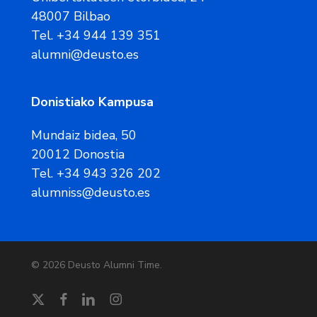
48007 Bilbao
Tel. +34 944 139 351
alumni@deusto.es
Donistiako Kampusa
Mundaiz bidea, 50
20012 Donostia
Tel. +34 943 326 202
alumniss@deusto.es
© 2026 Deusto Alumni Time.
twitter
facebook
linkedin
instagram