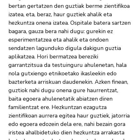
bertan gertatzen den guztiak berme zientifikoa
izatea, eta, beraz, haur guztiek ahalik eta
hezkuntza onena izatea. Ospitale batera sartzen
bagara, gauza bera nahi dugu: gurekin ez
esperimentatzea eta ahalik eta ondoen
sendatzen lagunduko digula dakigun guztia
aplikatzea. Hori bermatzea bereziki
garrantzitsua da testuinguru ahulenetan, hala
nola gutxiengo etnikoetako ikasleekin edo
bazterketa arriskuan daudenekin. Azken finean,
guztiok nahi dugu onena gure haurrentzat,
baita egoera ahulenetatik abiatzen diren
familientzat ere. Hezkuntzan ezagutza
zientifikoan aurrera egitea haur guztiek, jatorria
edo egoera edozein dela ere, nahi bezain gora
iristea ahalbidetuko dien hezkuntza arrakasta