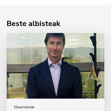
Beste albisteak
Javier
Cabezudo
Elkarrizketak