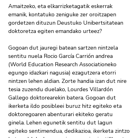
Amaitzeko, eta elkarrizketagatik eskerrak
emanik, kontatuko zeniguke zer oroitzapen
gordetzen dituzun Deustuko Unibertsitatean
doktoretza egiten emandako urteez?
Gogoan dut jauregi batean sartzen nintzela
sentitu nuela Rocio García Carrión andrea
(World Education Research Associationeko
egungo idazkari nagusia) ezagutzera etorri
nintzen lehen aldian. Zorte handia izan dut nire
tesia zuzendu duelako, Lourdes Villardón
Gallego doktorearekin batera. Gogoan dut
ikerketa ildo posibleei buruz hitz egiteko eta
doktoregoaren abenturari ekiteko geratu
ginela. Lehen egunetik sentitu dut lagun
egiteko sentimendua, dedikazioa, ikerketa zintzo