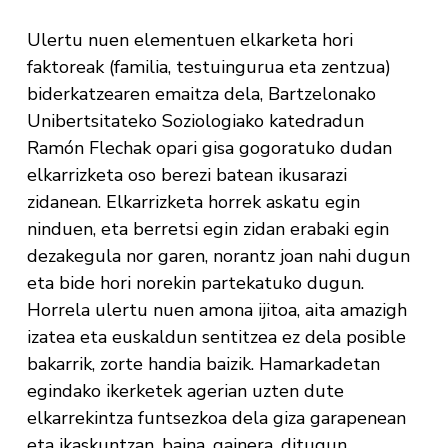
Ulertu nuen elementuen elkarketa hori
faktoreak (familia, testuingurua eta zentzua)
biderkatzearen emaitza dela, Bartzelonako
Unibertsitateko Soziologiako katedradun
Ramón Flechak opari gisa gogoratuko dudan
elkarrizketa oso berezi batean ikusarazi
zidanean. Elkarrizketa horrek askatu egin
ninduen, eta berretsi egin zidan erabaki egin
dezakegula nor garen, norantz joan nahi dugun
eta bide hori norekin partekatuko dugun.
Horrela ulertu nuen amona ijitoa, aita amazigh
izatea eta euskaldun sentitzea ez dela posible
bakarrik, zorte handia baizik. Hamarkadetan
egindako ikerketek agerian uzten dute
elkarrekintza funtsezkoa dela giza garapenean
eta ikaskuntzan, baina, gainera, ditugun