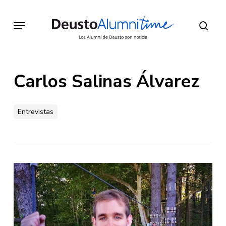
Skip
to
Menu
sear
main
content
Carlos Salinas Álvarez
Entrevistas