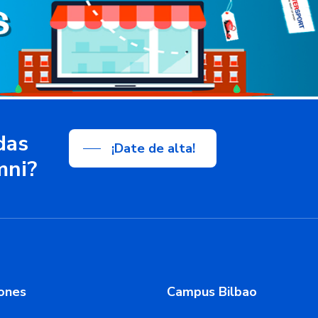
das
¡Date de alta!
mni?
ones
Campus Bilbao