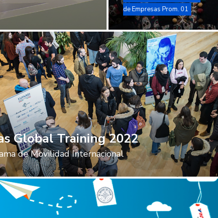
de Empresas Prom. 01
Becas
Global
Training
2022
as Global Training 2022
ama de Movilidad Internacional