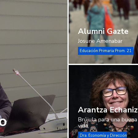
Alumni Gazte
Josune Amenabar
Educación Primaria Prom. 21
Arantza
Echaniz
Arantza Echaniz
o
Brújula para una buena
vida
Dra. Economía y Dirección