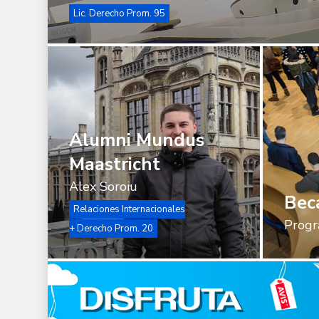
Lic. Derecho Prom. 95
Alumni
Mundus
Maastricht
Alumni Mundus
Maastricht
Alex Soroiu
Bec
Relaciones Internacionales
Progr
+ Derecho Prom. 20