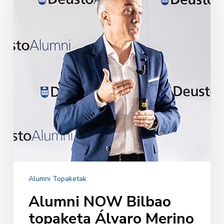
topaketa
Álvaro
Merino
kirol
coacharekin
Alumni Topaketak
Alumni NOW Bilbao
topaketa Álvaro Merino