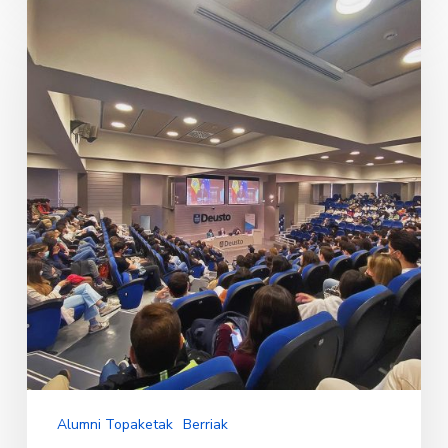
Zuzenbide
Ekonomikoak
75
urte
Alumni Topaketak
Berriak