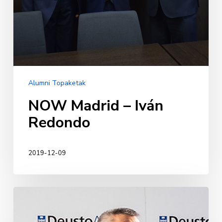
Alumni Topaketak
NOW Madrid – Iván
Redondo
2019-12-09
Alumni
NOW
Bilbao