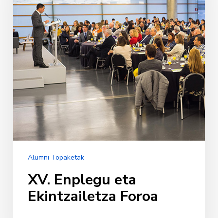
Foroa
Alumni Topaketak
XV. Enplegu eta
Ekintzailetza Foroa