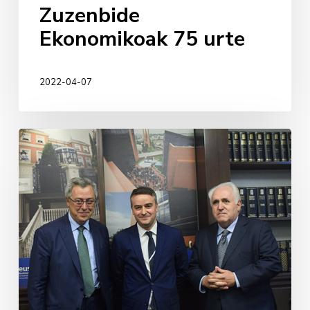
Zuzenbide
Ekonomikoak 75 urte
2022-04-07
NOW
Madrid
–
Iván
Redondo