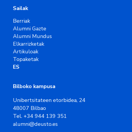
Sailak
Berriak
Alumni Gazte
Alumni Mundus
Elkarrizketak
Artikuloak
Topaketak
ES
Bilboko kampusa
Unibertsitateen etorbidea, 24
48007 Bilbao
Tel. +34 944 139 351
alumni@deusto.es