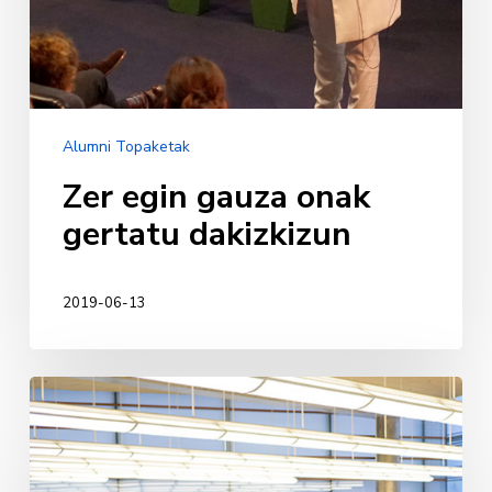
Alumni Topaketak
Zer egin gauza onak
gertatu dakizkizun
2019-06-13
XV.
Enplegu
eta
Ekintzailetza