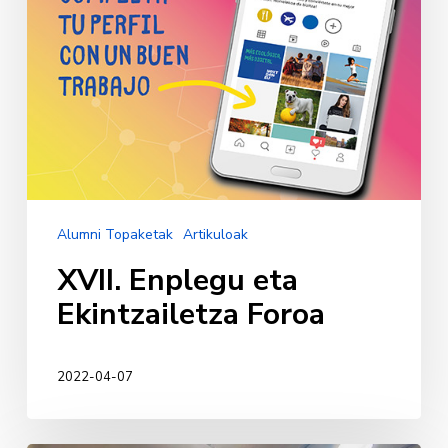
Alumni Topaketak
Artikuloak
XVII. Enplegu eta
Ekintzailetza Foroa
2022-04-07