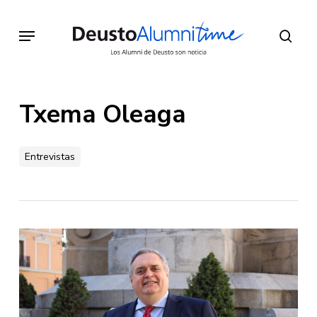
Skip
to
Menu
sear
main
content
Txema Oleaga
Entrevistas