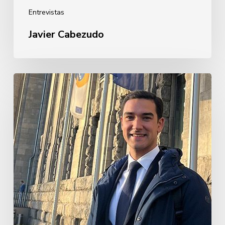
Entrevistas
Javier Cabezudo
Guillermo
Rebollo
de
Garay