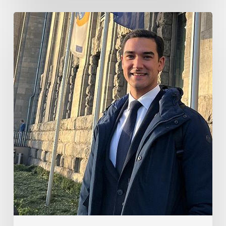
Guillermo
Rebollo
de
Garay