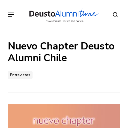
Skip
to
Menu
sear
main
content
Nuevo Chapter Deusto
Alumni Chile
Entrevistas