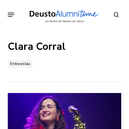
Skip
to
Menu
sear
main
content
Clara Corral
Entrevistas