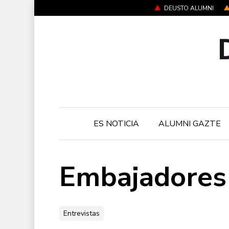
Skip
DEUSTO ALUMNI
to
main
content
ES NOTICIA
ALUMNI GAZTE
Embajadores
Entrevistas