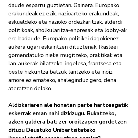
daude esparru guztietan. Gainera, Europako
erakundeak ez ezik, nazioarteko erakundeak,
eskualdeko eta nazioko ordezkaritzak, alderdi
politikoak, aholkularitza-enpresak eta lobby-ak
ere badaude, Europako politikei dagokienez
aukera ugari eskaintzen dituztenak. Ikasleei
gomendatuko nieke mugitzeko, praktikak eta
lan-aukerak bilatzeko, ingelesa, frantsesa eta
beste hizkuntza batzuk lantzeko eta inoiz
amore ez emateko, ahaleginduz gero, dena
ateratzen delako.
Aldizkariaren ale honetan parte hartzeagatik
eskerrak eman nahi dizkizugu. Bukatzeko,
azken galdera bat: zer oroitzapen gordetzen
dituzu Deustuko Unibertsitateko