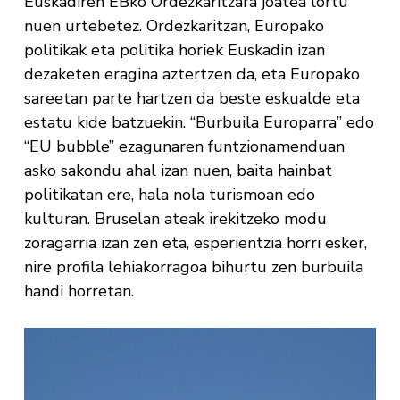
Euskadiren EBko Ordezkaritzara joatea lortu
nuen urtebetez. Ordezkaritzan, Europako
politikak eta politika horiek Euskadin izan
dezaketen eragina aztertzen da, eta Europako
sareetan parte hartzen da beste eskualde eta
estatu kide batzuekin. “Burbuila Europarra” edo
“EU bubble” ezagunaren funtzionamenduan
asko sakondu ahal izan nuen, baita hainbat
politikatan ere, hala nola turismoan edo
kulturan. Bruselan ateak irekitzeko modu
zoragarria izan zen eta, esperientzia horri esker,
nire profila lehiakorragoa bihurtu zen burbuila
handi horretan.