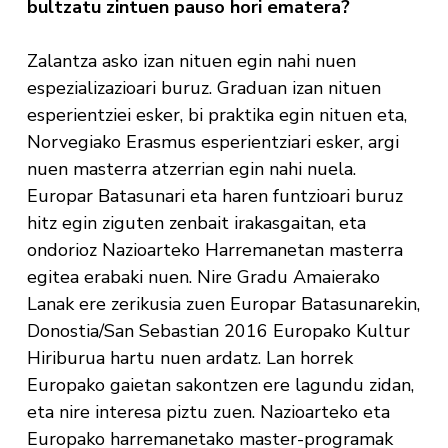
bultzatu zintuen pauso hori ematera?
Zalantza asko izan nituen egin nahi nuen
espezializazioari buruz. Graduan izan nituen
esperientziei esker, bi praktika egin nituen eta,
Norvegiako Erasmus esperientziari esker, argi
nuen masterra atzerrian egin nahi nuela.
Europar Batasunari eta haren funtzioari buruz
hitz egin ziguten zenbait irakasgaitan, eta
ondorioz Nazioarteko Harremanetan masterra
egitea erabaki nuen. Nire Gradu Amaierako
Lanak ere zerikusia zuen Europar Batasunarekin,
Donostia/San Sebastian 2016 Europako Kultur
Hiriburua hartu nuen ardatz. Lan horrek
Europako gaietan sakontzen ere lagundu zidan,
eta nire interesa piztu zuen. Nazioarteko eta
Europako harremanetako master-programak