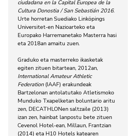
ciudadana en la Capital Europea de la
Cultura Donostia / San Sebastián 2016
.
Urte horretan Suediako Linköpings
Universitet-en Nazioarteko eta
Europako Harremanetako Masterra hasi
eta 2018an amaitu zuen.
Graduko eta masterreko ikasketak
egiten zituen bitartean, 2012an,
International Amateur Athletic
Federation
(IAAF) erakundeak
Bartzelonan antolatutako Atletismoko
Munduko Txapelketan boluntario aritu
zen, DECATHLONen saltzaile (2013)
izan zen, hainbat lanpostu bete zituen
Cevenol Hotel-ean, Millaun, Frantzian
(2014) eta H10 Hotels katearen