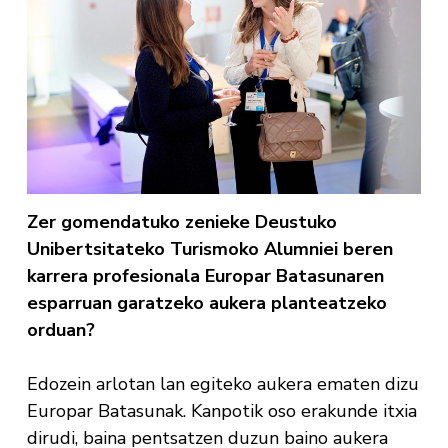
Zer gomendatuko zenieke Deustuko
Unibertsitateko Turismoko Alumniei beren
karrera profesionala Europar Batasunaren
esparruan garatzeko aukera planteatzeko
orduan?
Edozein arlotan lan egiteko aukera ematen dizu
Europar Batasunak. Kanpotik oso erakunde itxia
dirudi, baina pentsatzen duzun baino aukera