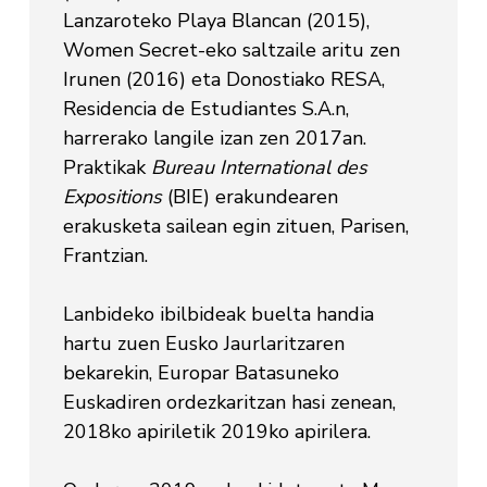
Lanzaroteko Playa Blancan (2015),
Women Secret-eko saltzaile aritu zen
Irunen (2016) eta Donostiako RESA,
Residencia de Estudiantes S.A.n,
harrerako langile izan zen 2017an.
Praktikak
Bureau International des
Expositions
(BIE) erakundearen
erakusketa sailean egin zituen, Parisen,
Frantzian.
Lanbideko ibilbideak buelta handia
hartu zuen Eusko Jaurlaritzaren
bekarekin, Europar Batasuneko
Euskadiren ordezkaritzan hasi zenean,
2018ko apiriletik 2019ko apirilera.