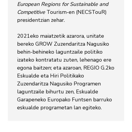
European Regions for Sustainable and
Competitive
Tourism-en (NECSTouR)
presidentzian zehar.
2021eko maiatzetik azarora, unitate
bereko GROW Zuzendaritza Nagusiko
behin-behineko laguntzaile politiko
izateko kontratatu zuten, lehenago ere
egona baitzen; eta azaroan, REGIO G.2ko
Eskualde eta Hiri Politikako
Zuzendaritza Nagusiko Programen
laguntzaile bihurtu zen, Eskualde
Garapeneko Europako Funtsen barruko
eskualde programetan lan egiteko.