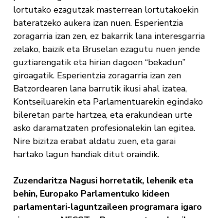
lortutako ezagutzak masterrean lortutakoekin
bateratzeko aukera izan nuen. Esperientzia
zoragarria izan zen, ez bakarrik lana interesgarria
zelako, baizik eta Bruselan ezagutu nuen jende
guztiarengatik eta hirian dagoen “bekadun”
giroagatik. Esperientzia zoragarria izan zen
Batzordearen lana barrutik ikusi ahal izatea,
Kontseiluarekin eta Parlamentuarekin egindako
bileretan parte hartzea, eta erakundean urte
asko daramatzaten profesionalekin lan egitea.
Nire bizitza erabat aldatu zuen, eta garai
hartako lagun handiak ditut oraindik.
Zuzendaritza Nagusi horretatik, lehenik eta
behin, Europako Parlamentuko kideen
parlamentari-laguntzaileen programara igaro