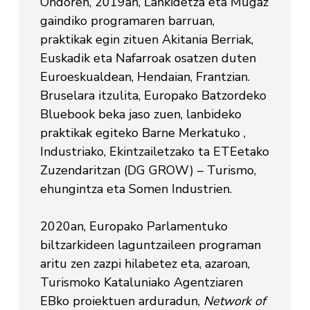
Ondoren, 2019an, Lankidetza eta Mugaz
gaindiko programaren barruan,
praktikak egin zituen Akitania Berriak,
Euskadik eta Nafarroak osatzen duten
Euroeskualdean, Hendaian, Frantzian.
Bruselara itzulita, Europako Batzordeko
Bluebook beka jaso zuen, lanbideko
praktikak egiteko Barne Merkatuko ,
Industriako, Ekintzailetzako ta ETEetako
Zuzendaritzan (DG GROW) – Turismo,
ehungintza eta Somen Industrien.
2020an, Europako Parlamentuko
biltzarkideen laguntzaileen programan
aritu zen zazpi hilabetez eta, azaroan,
Turismoko Kataluniako Agentziaren
EBko proiektuen arduradun,
Network of