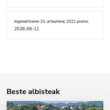
Ingeniaritzaren 25. urteurrena, 2021 promo.
2026-06-11
Beste albisteak
Miren