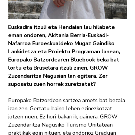
Euskadira itzuli eta Hendaian lau hilabete
eman ondoren, Akitania Berria-Euskadi-
Nafarroa Euroeskualdeko Mugaz Gaindiko
Lankidetza eta Proiektu Programan lanean,
Europako Batzordearen Bluebook beka bat
lortu eta Bruselara itzuli zinen, GROW
Zuzendaritza Nagusian lan egitera. Zer
suposatu zuen horrek zuretzatat?
Europako Batzordean sartzea amets bat bezala
izan zen. Gertatu baino lehen ezinezkotzat
jotzen nuen. Ez hori bakarrik, gainera, GROW
Zuzendaritza Nagusiko Turismo Unitatean
praktikak egin nituen, eta ondorioz Graduan