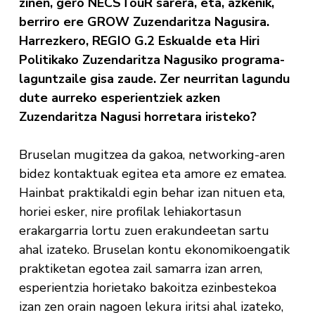
zinen, gero NECSTouR sarera, eta, azkenik,
berriro ere GROW Zuzendaritza Nagusira.
Harrezkero, REGIO G.2 Eskualde eta Hiri
Politikako Zuzendaritza Nagusiko programa-
laguntzaile gisa zaude. Zer neurritan lagundu
dute aurreko esperientziek azken
Zuzendaritza Nagusi horretara iristeko?
Bruselan mugitzea da gakoa, networking-aren
bidez kontaktuak egitea eta amore ez ematea.
Hainbat praktikaldi egin behar izan nituen eta,
horiei esker, nire profilak lehiakortasun
erakargarria lortu zuen erakundeetan sartu
ahal izateko. Bruselan kontu ekonomikoengatik
praktiketan egotea zail samarra izan arren,
esperientzia horietako bakoitza ezinbestekoa
izan zen orain nagoen lekura iritsi ahal izateko,