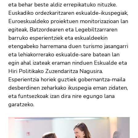
eta behar beste aldiz errepikatuko nituzke.
Euskadiko ordezkaritzaren eskualde-ikuspegiak,
Euroeskualdeko proiektuen monitorizazioan lan
egiteak, Batzordearen eta Legebiltzarraren
barruko esperientziek eta eskualdeekin
etengabeko harremana duen turismo jasangarri
eta lehiakorrerako eskualde-sare batean lan
egin ahal izateak eraman ninduen Eskualde eta
Hiri Politikako Zuzendaritza Nagusira.
Esperientzia horiek guztiek gobernantza-maila
desberdinen zeharkako ikuspegia eman zidaten,
eta funtsezkoak izan dira nire egungo lana
garatzeko.