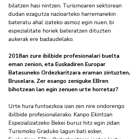
bilatzen hasi nintzen. Turismoaren sektorean
dudan ezagutza nazioarteko harremanekin
bateratu ahal izateko asmoz egin nuen, bi
espezialitate horiek bateratzen dituzten
aukerak ere badaudelako.
2018an zure ibilbide profesionalari buelta
eman zenion, eta Euskadiren Europar
Batasuneko Ordezkaritzara eraman zintuzten,
Bruselara. Zer esango zeniguke EBren
bihotzean lan egin zenuen urte horretaz?
Urte hura funtsezkoa izan zen nire ondorengo
ibilbide profesionalerako. Kanpo Ekintzan
Espezializatzeko Bekei buruz hitz egin zidan
Turismoko Graduko lagun bati esker,