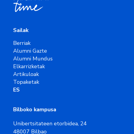
Sailak
Berriak
Alumni Gazte
Alumni Mundus
Elkarrizketak
Artikuloak
Topaketak
ES
Bilboko kampusa
Unibertsitateen etorbidea, 24
48007 Bilbao