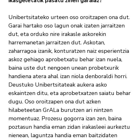
ikasgeletatik pasatu zinen garaiaz?
Unibertsitateko urteen oso oroitzapen ona dut.
Garai hartako oso lagun onak izaten jarraitzen
dut, eta orduko nire irakasle askorekin
harremanetan jarraitzen dut. Askotan,
zaharragoa izanik, konturatzen naiz esperientzia
askoz gehiago aprobetxatu behar izan nuela,
baina uste dut nengoen unean probetxurik
handiena atera ahal izan niola denboraldi horri.
Deustuko Unibertsitateak aukera asko
eskaintzen ditu, eta aprobetxatzen saiatu behar
dugu. Oso oroitzapen ona dut azken
hilabeteetan GrALa burutzen ari nintzen
momentuaz. Prozesu gogorra izan zen, baina
poztasun handia eman zidan irakasleei aurkeztu
nienean, laguntza handia eman baitzidaten