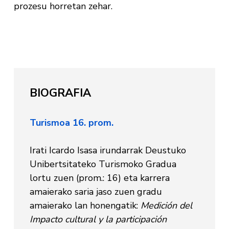
prozesu horretan zehar.
BIOGRAFIA
Turismoa 16. prom.
Irati Icardo Isasa irundarrak Deustuko
Unibertsitateko Turismoko Gradua
lortu zuen (prom.: 16) eta karrera
amaierako saria jaso zuen gradu
amaierako lan honengatik:
Medición del
Impacto cultural y la participación