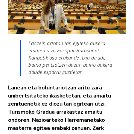
Edozein arlotan lan egiteko aukera
ematen dizu Europar Batasunak.
Kanpotik oso erakunde itxia dirudi,
baina pentsatzen duzun baino aukera
daude esparru guztietan.
Lanean eta boluntariotzan aritu zara
unibertsitateko ikasketetan, eta amaitu
zenituenetik ez diozu lan egiteari utzi.
Turismoko Gradua arrakastaz amaitu
ondoren, Nazioarteko Harremanetako
masterra egitea erabaki zenuen. Zerk