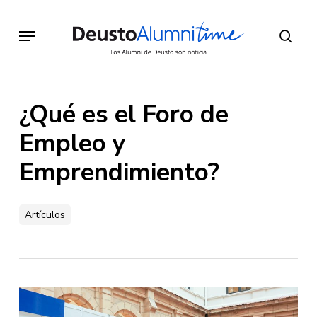
Skip
to
Menu
sear
main
content
¿Qué es el Foro de
Empleo y
Emprendimiento?
Artículos