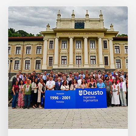
25
aniversario
Ingeniería
Prom.
2021