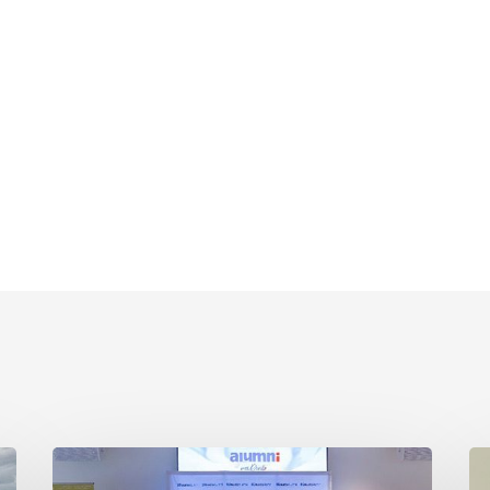
Despedida
De
Primera
y