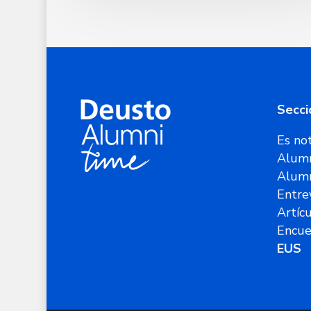
Secci
Es not
Alumn
Alum
Entre
Artíc
Encue
EUS