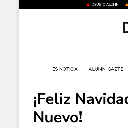
Skip
DEUSTO ALUMNI
to
main
content
ES NOTICIA
ALUMNI GAZTE
¡Feliz Navida
Nuevo!