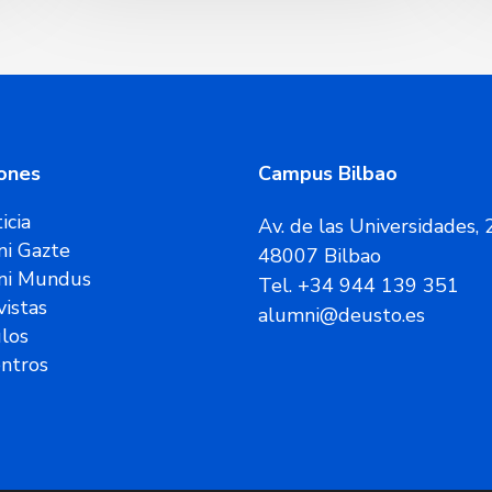
ones
Campus Bilbao
icia
Av. de las Universidades, 
i Gazte
48007 Bilbao
ni Mundus
Tel. +34 944 139 351
vistas
alumni@deusto.es
ulos
ntros