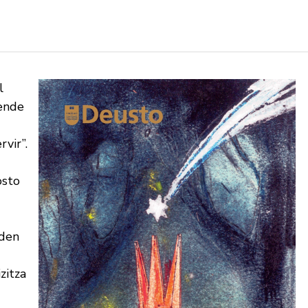
l
iende
vir”.
osto
 den
zitza