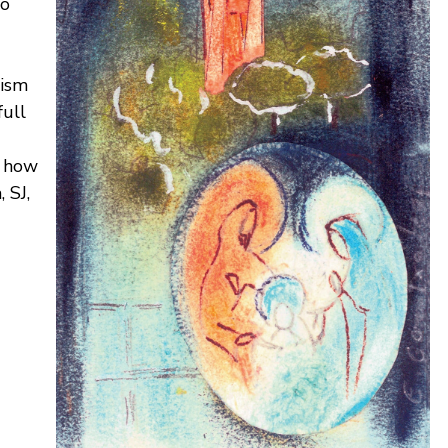
ro
rism
full
s how
 SJ,