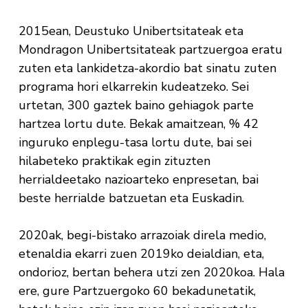
2015ean, Deustuko Unibertsitateak eta
Mondragon Unibertsitateak partzuergoa eratu
zuten eta lankidetza-akordio bat sinatu zuten
programa hori elkarrekin kudeatzeko. Sei
urtetan, 300 gaztek baino gehiagok parte
hartzea lortu dute. Bekak amaitzean, % 42
inguruko enplegu-tasa lortu dute, bai sei
hilabeteko praktikak egin zituzten
herrialdeetako nazioarteko enpresetan, bai
beste herrialde batzuetan eta Euskadin.
2020ak, begi-bistako arrazoiak direla medio,
etenaldia ekarri zuen 2019ko deialdian, eta,
ondorioz, bertan behera utzi zen 2020koa. Hala
ere, gure Partzuergoko 60 bekadunetatik,