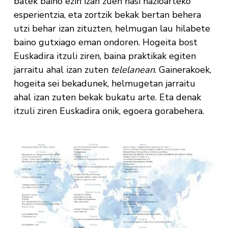
batek baino ezin izan zuen hasi nazioarteko
esperientzia, eta zortzik bekak bertan behera
utzi behar izan zituzten, helmugan lau hilabete
baino gutxiago eman ondoren. Hogeita bost
Euskadira itzuli ziren, baina praktikak egiten
jarraitu ahal izan zuten
telelanean
. Gainerakoek,
hogeita sei bekadunek, helmugetan jarraitu
ahal izan zuten bekak bukatu arte. Eta denak
itzuli ziren Euskadira onik, egoera gorabehera.