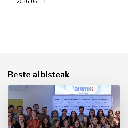
2026-06-11
Beste albisteak
Erizaintzako
lehen
promozioaren
agurra
2026an