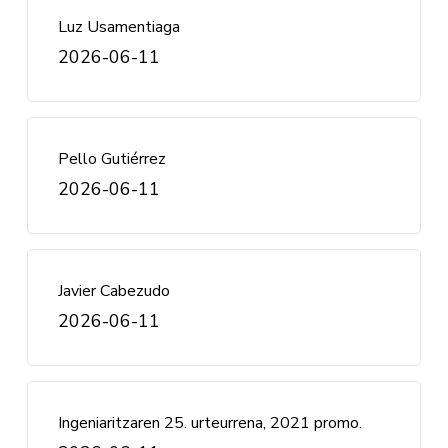
Luz Usamentiaga
2026-06-11
Pello Gutiérrez
2026-06-11
Javier Cabezudo
2026-06-11
Ingeniaritzaren 25. urteurrena, 2021 promo.