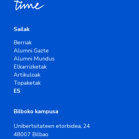
Sailak
Berriak
Alumni Gazte
Alumni Mundus
Elkarrizketak
Artikuloak
Topaketak
ES
Bilboko kampusa
Unibertsitateen etorbidea, 24
48007 Bilbao