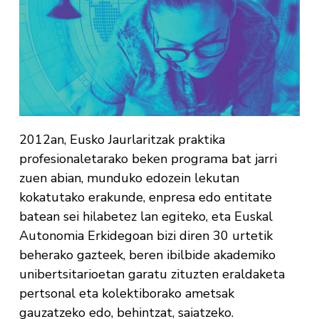
2012an, Eusko Jaurlaritzak praktika
profesionaletarako beken programa bat jarri
zuen abian, munduko edozein lekutan
kokatutako erakunde, enpresa edo entitate
batean sei hilabetez lan egiteko, eta Euskal
Autonomia Erkidegoan bizi diren 30 urtetik
beherako gazteek, beren ibilbide akademiko
unibertsitarioetan garatu zituzten eraldaketa
pertsonal eta kolektiborako ametsak
gauzatzeko edo, behintzat, saiatzeko.