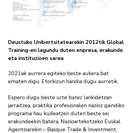
Deustuko Unibertsitatearekin 2012tik Global
Training-en lagundu duten enpresa, erakunde
eta instituzioen sarea
2021ak aurrera egiteko beste aukera bat
ematen digu. Etorkizun handia dugu aurretik.
Espero dugu beste urte batez lankidetzan
jarraitzea, praktika profesionalen nazioz gaindiko
programa hau kudeatzen duten beste sei
erakundeekin batera, Nazioartekotzeko Euskal
Agentziarekin – Basque Trade & Investment,