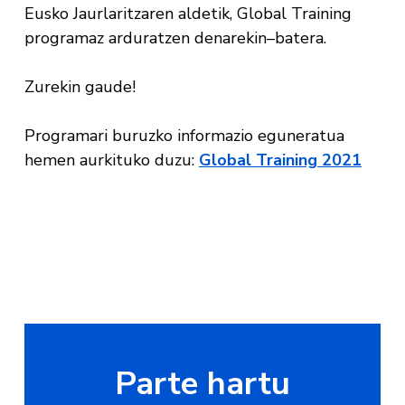
Eusko Jaurlaritzaren aldetik, Global Training
programaz arduratzen denarekin–batera.
Zurekin gaude!
Programari buruzko informazio eguneratua
hemen aurkituko duzu
:
Global Training 2021
Parte hartu