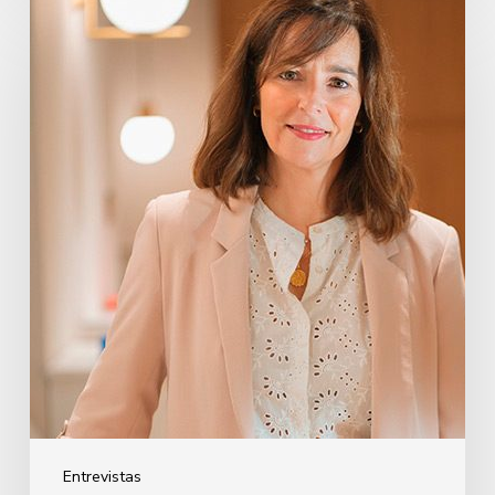
Oihane
Eguiguren
Pérez
Entrevistas