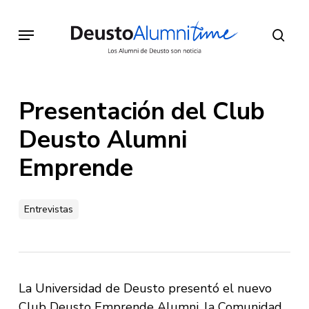
Skip
to
Menu
sear
main
content
Presentación del Club
Deusto Alumni
Emprende
Entrevistas
La Universidad de Deusto presentó el nuevo
Club Deusto Emprende Alumni, la Comunidad