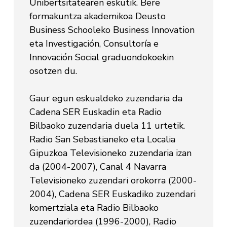
Unibertsitatearen eskutik. Bere
formakuntza akademikoa Deusto
Business Schooleko Business Innovation
eta Investigación, Consultoría e
Innovación Social graduondokoekin
osotzen du.
Gaur egun eskualdeko zuzendaria da
Cadena SER Euskadin eta Radio
Bilbaoko zuzendaria duela 11 urtetik.
Radio San Sebastianeko eta Localia
Gipuzkoa Televisioneko zuzendaria izan
da (2004-2007), Canal 4 Navarra
Televisioneko zuzendari orokorra (2000-
2004), Cadena SER Euskadiko zuzendari
komertziala eta Radio Bilbaoko
zuzendariordea (1996-2000), Radio