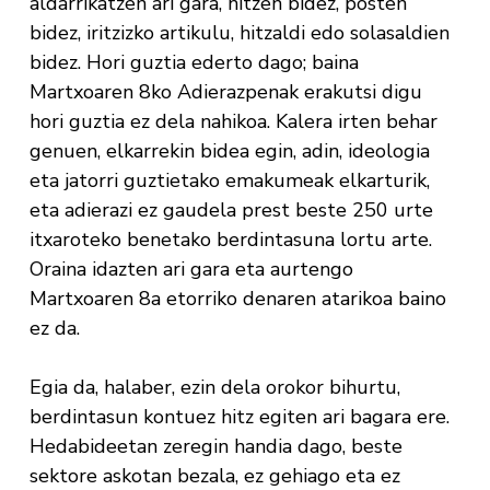
aldarrikatzen ari gara, hitzen bidez, posten
bidez, iritzizko artikulu, hitzaldi edo solasaldien
bidez. Hori guztia ederto dago; baina
Martxoaren 8ko Adierazpenak erakutsi digu
hori guztia ez dela nahikoa. Kalera irten behar
genuen, elkarrekin bidea egin, adin, ideologia
eta jatorri guztietako emakumeak elkarturik,
eta adierazi ez gaudela prest beste 250 urte
itxaroteko benetako berdintasuna lortu arte.
Oraina idazten ari gara eta aurtengo
Martxoaren 8a etorriko denaren atarikoa baino
ez da.
Egia da, halaber, ezin dela orokor bihurtu,
berdintasun kontuez hitz egiten ari bagara ere.
Hedabideetan zeregin handia dago, beste
sektore askotan bezala, ez gehiago eta ez