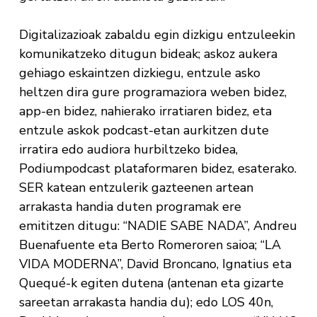
Digitalizazioak zabaldu egin dizkigu entzuleekin
komunikatzeko ditugun bideak; askoz aukera
gehiago eskaintzen dizkiegu, entzule asko
heltzen dira gure programaziora weben bidez,
app-en bidez, nahierako irratiaren bidez, eta
entzule askok podcast-etan aurkitzen dute
irratira edo audiora hurbiltzeko bidea,
Podiumpodcast plataformaren bidez, esaterako.
SER katean entzulerik gazteenen artean
arrakasta handia duten programak ere
emititzen ditugu: “NADIE SABE NADA”, Andreu
Buenafuente eta Berto Romeroren saioa; “LA
VIDA MODERNA”, David Broncano, Ignatius eta
Quequé-k egiten dutena (antenan eta gizarte
sareetan arrakasta handia du); edo LOS 40n,