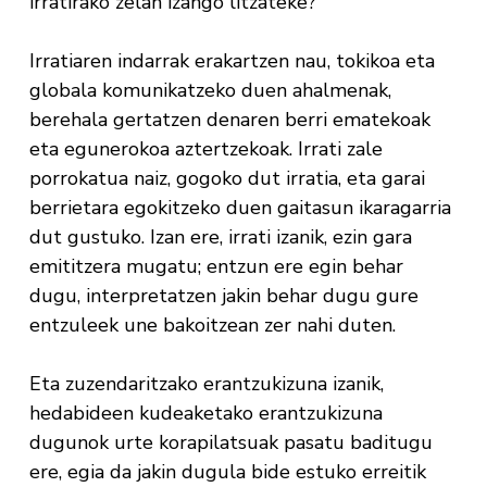
irratirako zelan izango litzateke?
Irratiaren indarrak erakartzen nau, tokikoa eta
globala komunikatzeko duen ahalmenak,
berehala gertatzen denaren berri ematekoak
eta egunerokoa aztertzekoak. Irrati zale
porrokatua naiz, gogoko dut irratia, eta garai
berrietara egokitzeko duen gaitasun ikaragarria
dut gustuko. Izan ere, irrati izanik, ezin gara
emititzera mugatu; entzun ere egin behar
dugu, interpretatzen jakin behar dugu gure
entzuleek une bakoitzean zer nahi duten.
Eta zuzendaritzako erantzukizuna izanik,
hedabideen kudeaketako erantzukizuna
dugunok urte korapilatsuak pasatu baditugu
ere, egia da jakin dugula bide estuko erreitik