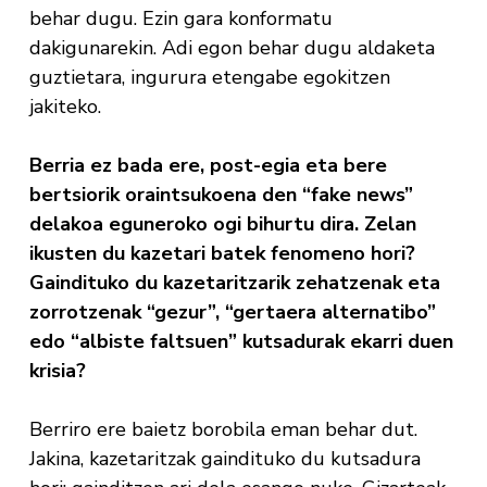
behar dugu. Ezin gara konformatu
dakigunarekin. Adi egon behar dugu aldaketa
guztietara, ingurura etengabe egokitzen
jakiteko.
Berria ez bada ere, post-egia eta bere
bertsiorik oraintsukoena den “fake news”
delakoa eguneroko ogi bihurtu dira. Zelan
ikusten du kazetari batek fenomeno hori?
Gaindituko du kazetaritzarik zehatzenak eta
zorrotzenak “gezur”, “gertaera alternatibo”
edo “albiste faltsuen” kutsadurak ekarri duen
krisia?
Berriro ere baietz borobila eman behar dut.
Jakina, kazetaritzak gaindituko du kutsadura