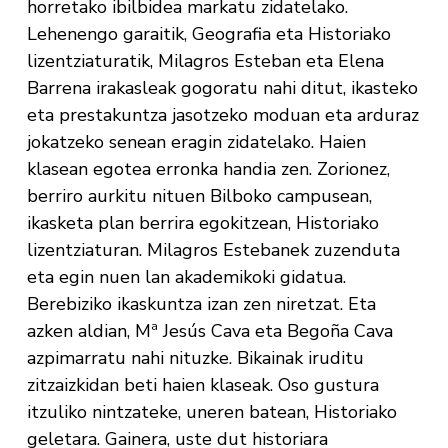
horretako ibilbidea markatu zidatelako.
Lehenengo garaitik, Geografia eta Historiako
lizentziaturatik, Milagros Esteban eta Elena
Barrena irakasleak gogoratu nahi ditut, ikasteko
eta prestakuntza jasotzeko moduan eta arduraz
jokatzeko senean eragin zidatelako. Haien
klasean egotea erronka handia zen. Zorionez,
berriro aurkitu nituen Bilboko campusean,
ikasketa plan berrira egokitzean, Historiako
lizentziaturan. Milagros Estebanek zuzenduta
eta egin nuen lan akademikoki gidatua.
Berebiziko ikaskuntza izan zen niretzat. Eta
azken aldian, Mª Jesús Cava eta Begoña Cava
azpimarratu nahi nituzke. Bikainak iruditu
zitzaizkidan beti haien klaseak. Oso gustura
itzuliko nintzateke, uneren batean, Historiako
geletara. Gainera, uste dut historiara