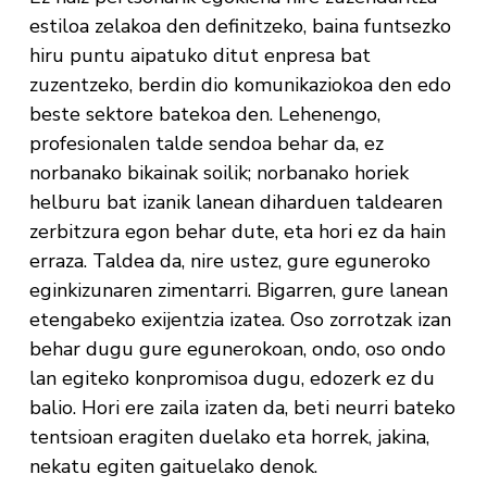
estiloa zelakoa den definitzeko, baina funtsezko
hiru puntu aipatuko ditut enpresa bat
zuzentzeko, berdin dio komunikaziokoa den edo
beste sektore batekoa den. Lehenengo,
profesionalen talde sendoa behar da, ez
norbanako bikainak soilik; norbanako horiek
helburu bat izanik lanean diharduen taldearen
zerbitzura egon behar dute, eta hori ez da hain
erraza. Taldea da, nire ustez, gure eguneroko
eginkizunaren zimentarri. Bigarren, gure lanean
etengabeko exijentzia izatea. Oso zorrotzak izan
behar dugu gure egunerokoan, ondo, oso ondo
lan egiteko konpromisoa dugu, edozerk ez du
balio. Hori ere zaila izaten da, beti neurri bateko
tentsioan eragiten duelako eta horrek, jakina,
nekatu egiten gaituelako denok.