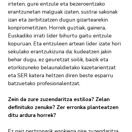
irteten, gure entzule eta bezeroentzako
erantzunetan malguak izaten, sustrai sakonak
izan eta zerbitzatzen dugun gizartearekin
konprometitzen. Horrek guztiak, gainera,
Euskadiko irrati lider bihurtu gaitu entzule
kopuruan. Eta entzuleen artean lider izate hori
sekulako erantzukizuna da; kudeatzen jakin
behar dugu, ez geuretzat soilik, baizik eta
etorkizuneko belaunaldietako kazetarientzat
eta SER katera heltzen diren beste esparru
batzuetako profesionalentzat.
Zein da zure zuzendaritza estiloa? Zelan
definituko zenuke? Zer erronka planteatzen
ditu ardura horrek?
Ez naiz pertsonarik egokiena nire zuzendaritza