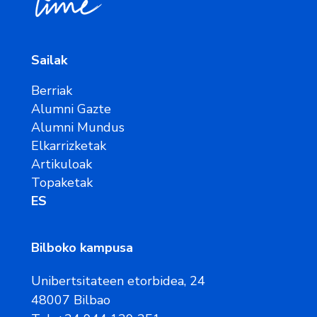
Sailak
Berriak
Alumni Gazte
Alumni Mundus
Elkarrizketak
Artikuloak
Topaketak
ES
Bilboko kampusa
Unibertsitateen etorbidea, 24
48007 Bilbao