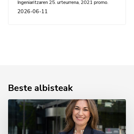
Ingeniaritzaren 25. urteurrena, 2021 promo.
2026-06-11
Beste albisteak
Luz
Usamentiaga