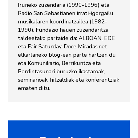
Iruneko zuzendaria (1990-1996) eta
Radio San Sebastianen irrati-igorgailu
musikalaren koordinatzailea (1982-
1990). Fundazio hauen zuzendaritza
taldeetako partaide da: ALBOAN, EDE
eta Fair Saturday. Doce Miradas.net
elkarlaneko blog-ean parte hartzen du
eta Komunikazio, Berrikuntza eta
Berdintasunari buruzko ikastaroak,
seminarioak, hitzaldiak eta konferentziak
ematen ditu.