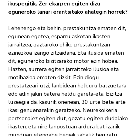
ikuspegitik. Zer ekarpen egiten dizu
eguneroko lanari erantsitako ahalegin horrek?
Lehenengo eta behin, prestakuntza ematen dit,
egunean egotea, esparru askotan ikasten
jarraitzea, gaztaroko ohiko prestakuntzan
ezinezkoa izango zitzaidana. Eta ilusioa ematen
dit, eguneroko bizitzarako motor ezin hobea.
Hazten, aurrera egiten jarraitzeko ilusioa eta
motibazioa ematen dizkit. Ezin diogu
prestatzeari utzi, lanbidean helburu batzuetara
edo adin jakin batera heldu garela-eta. Bizitza
luzeegia da, kasurik onenean, 30 urte bete arte
ikasi genuenarekin geratzeko. Neurekoikeria
pertsonalez egiten dut, gozatu egiten dudalako
ikasten, eta nire lanpostuan ardura bat izanik,
munduari etengabe begiak zabalik begiratu