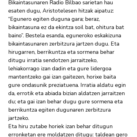
Bikaintasunaren Radio Bilbao sarietan hau
esaten dugu, Aristotelesen hitzak aipatuz:
“Egunero egiten duguna gara; beraz,
bikaintasuna ez da ekintza soil bat, ohitura bat
baino”. Bestela esanda, eguneroko eskakizuna
bikaintasunaren zerbitzura jartzen dugu. Eta
hirugarren, berrikuntza eta sormena behar
ditugu irratia sendotzen jarraitzeko,
lehiakorrago izan dadin eta gure lidergoa
mantentzeko gai izan gaitezen, horixe baita
gure ondasunik preziatuena. Irratia aldatu egin
da, errotik eta abiada bizian aldatzen jarraitzen
du; eta gai izan behar dugu gure sormena eta
berrikuntza egiten dugunaren zerbitzura
jartzeko.
Eta hiru zutabe horiek izan behar ditugun
erronketan ere moldatzen ditugu: taldean gero