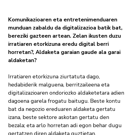
Komunikazioaren eta entretenimenduaren
munduan zabaldu da digitalizazioa batik bat,
bereziki gazteen artean. Zelan ikusten duzu
irratiaren etorkizuna eredu digital berri
horretan?, Aldaketa garaian gaude ala garai
aldaketan?
Irratiaren etorkizuna ziurtatuta dago,
hedabiderik malguena, berritzaileena eta
digitalizazioaren ondoriozko aldaketetara adien
dagoena garela frogatu baitugu. Beste kontu
bat da negozio ereduaren aldaketa gertatu
izana, beste sektore askotan gertatu den
bezala; eta arlo horretan adi egon behar dugu
gertatzen diren aldaketa guztietan.