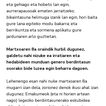
eta gehiago eta hobeto lan egin,
aurrerapausoak ematen jarraitzeko;
bikaintasuna helmuga izanik lan egin, hori baita
gure lana egiteko modu bakarra; eta
berrikuntza eta sormena aplikatu gure
jardunaren arlo guztietan.
Martxoaren 8a oraindik hurbil dugunez,
galdetu nahi nizuke ea irratiaren eta
hedabideen munduan genero berdintasun
osorako bide luzea egin beharra dagoen.
Lehenengo esan nahi nuke martxoaren 8a
mugarri izan dela, zorionez denok ikusi ahal izan
dugunez. Emakumeok (eta ni horien artean
nago) legezko berdintasunerako eskubidea