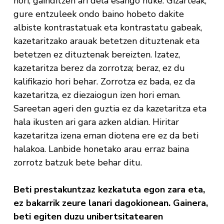
hori; gainditzen ari dela esango nuke. Gizarteak,
gure entzuleek ondo baino hobeto dakite
albiste kontrastatuak eta kontrastatu gabeak,
kazetaritzako arauak betetzen dituztenak eta
betetzen ez dituztenak bereizten. Izatez,
kazetaritza berez da zorrotza; beraz, ez du
kalifikazio hori behar. Zorrotza ez bada, ez da
kazetaritza, ez diezaiogun izen hori eman.
Sareetan ageri den guztia ez da kazetaritza eta
hala ikusten ari gara azken aldian. Hiritar
kazetaritza izena eman diotena ere ez da beti
halakoa. Lanbide honetako arau erraz baina
zorrotz batzuk bete behar ditu.
Beti prestakuntzaz kezkatuta egon zara eta,
ez bakarrik zeure lanari dagokionean. Gainera,
beti egiten duzu unibertsitatearen