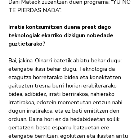
Dani Mateok zuzentzen duen programa: “YU NO
TE PIERDAS NADA”.
Irratia kontsumitzen duena prest dago
teknologiak ekarriko dizkigun nobedade
guztietarako?
Bai, jakina. Oinarri batetik abiatu behar dugu:
etengabe ikasi behar dugu. Teknologia da
ezagutza horretarako bidea eta konektatzen
gaituzten tresna berri horien erabilerarako
bidea, adibidez, irrati berrirakoa, nahierako
irratirakoa, edozein momentutan entzun nahi
dugun irratirakoa, eta ez beti emititzen den
orduan. Baina hori ez da hedabideetan soilik
gertatzen; beste esparru batzuetan ere
etengabe berritzen, egokitzen eta ikasten aritu