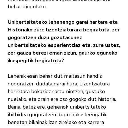
behar diogulako.
Unibertsitateko lehenengo garai hartara eta
Historiako zure lizentziaturara begiratuta, zer
gogoratzen duzu gozotasunez
unibertsitateko esperientziaz eta, zure ustez,
zer gauza berezi eman zizun, gaurko eguneko
ikuspegitik begiratuta?
Lehenik esan behar dut maitasun handiz
gogoratzen dudala garai hura. Lizentziatura
horretara bokazioz sartu nintzen, gustuko
nuelako, eta orain ere oso gogoko dut historia.
Baina, batez ere, gehienok unibertsitateko
ibilbidea gogoratzen dugu irakasleengatik,
benetan bikainak izan zirelako eta karrera