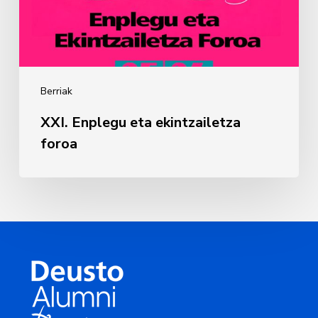
Berriak
XXI. Enplegu eta ekintzailetza
foroa