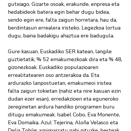
gutxiago. Gizarte osoak, erakunde, enpresa eta
hedabideok batera egin behar dugu bidea,
sendo egin ere, falta zaigun horretara, hau da,
berdintasun errealera iristeko. Legezkoa lortua
dugu, baina badakigu ahaztua ere badugula.
Gure kasuan, Euskadiko SER katean, langile
guztietatik, % 52 emakumezkoak dira eta % 48,
gizonezkoak. Euskadiko populazioaren
errealitatearen oso antzerakoa da. Eta
ardurazko lanpostuetan, emakumeoi iristea
falta zaigun tokietan (nahiz eta nire kasuan ezin
dudan ezer esan), erredakzioen eta eguneroko
zereginetan ardura handiko programen buru
ditugu emakumeak. Isabel Cobo, Eva Monente,
Eva Domaika, Azul Tejerina, Aloña Velasco eta
Delia Tobías azpimarratu nahi nituzke, besteak