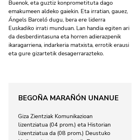
Buenok, eta guztiz konprometituta dago
emakumeen aldeko gaiekin. Eta irratian, gauez,
Ángels Barceló dugu, bera ere liderra
Euskadiko irrati munduan. Lan handia egiten ari
da desberdintasuna eta horren adierazpenik
ikaragarriena, indarkeria matxista, errotik erausi
eta gure gizartetik desagerrarazteko.
BEGOÑA MARAÑÓN UNANUE
Giza Zientziak Komunikazioan
lizentziatua (04 prom.) eta Historian
lizentziatua da (08 prom.) Deustuko