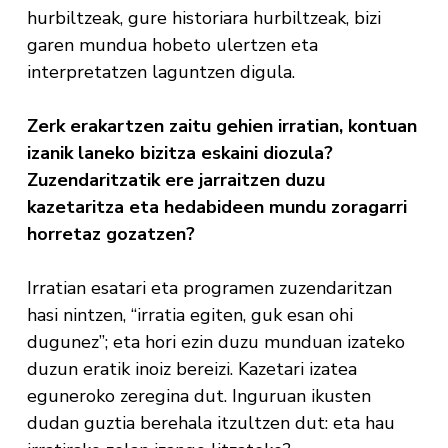
hurbiltzeak, gure historiara hurbiltzeak, bizi
garen mundua hobeto ulertzen eta
interpretatzen laguntzen digula.
Zerk erakartzen zaitu gehien irratian, kontuan
izanik laneko bizitza eskaini diozula?
Zuzendaritzatik ere jarraitzen duzu
kazetaritza eta hedabideen mundu zoragarri
horretaz gozatzen?
Irratian esatari eta programen zuzendaritzan
hasi nintzen, “irratia egiten, guk esan ohi
dugunez”; eta hori ezin duzu munduan izateko
duzun eratik inoiz bereizi. Kazetari izatea
eguneroko zeregina dut. Inguruan ikusten
dudan guztia berehala itzultzen dut: eta hau