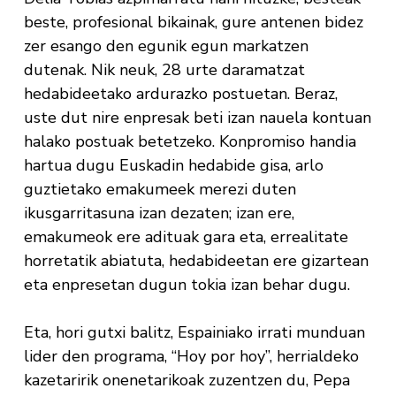
beste, profesional bikainak, gure antenen bidez
zer esango den egunik egun markatzen
dutenak. Nik neuk, 28 urte daramatzat
hedabideetako ardurazko postuetan. Beraz,
uste dut nire enpresak beti izan nauela kontuan
halako postuak betetzeko. Konpromiso handia
hartua dugu Euskadin hedabide gisa, arlo
guztietako emakumeek merezi duten
ikusgarritasuna izan dezaten; izan ere,
emakumeok ere adituak gara eta, errealitate
horretatik abiatuta, hedabideetan ere gizartean
eta enpresetan dugun tokia izan behar dugu.
Eta, hori gutxi balitz, Espainiako irrati munduan
lider den programa, “Hoy por hoy”, herrialdeko
kazetaririk onenetarikoak zuzentzen du, Pepa