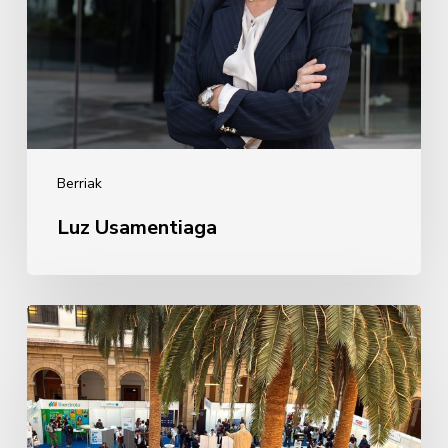
Berriak
Luz Usamentiaga
Inplikatzen
diren
Alumni