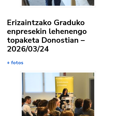
Erizaintzako Graduko
enpresekin lehenengo
topaketa Donostian –
2026/03/24
+ fotos