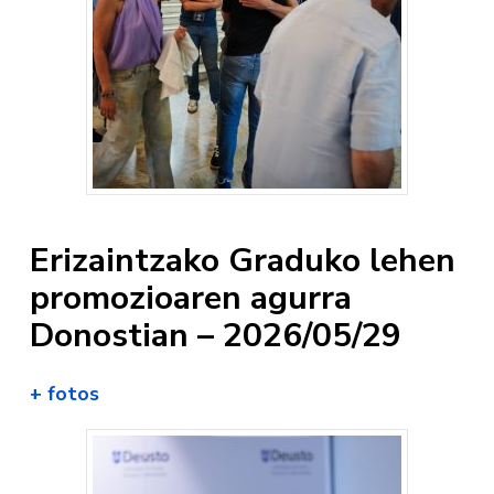
Erizaintzako Graduko lehen
promozioaren agurra
Donostian – 2026/05/29
+ fotos