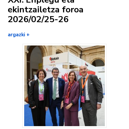
ekintzailetza foroa
2026/02/25-26
argazki +