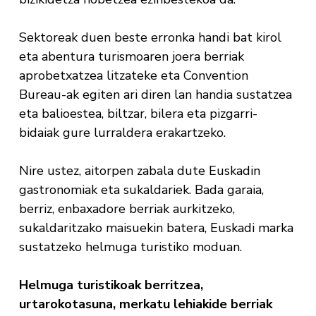
Sektoreak duen beste erronka handi bat kirol
eta abentura turismoaren joera berriak
aprobetxatzea litzateke eta Convention
Bureau-ak egiten ari diren lan handia sustatzea
eta balioestea, biltzar, bilera eta pizgarri-
bidaiak gure lurraldera erakartzeko.
Nire ustez, aitorpen zabala dute Euskadin
gastronomiak eta sukaldariek. Bada garaia,
berriz, enbaxadore berriak aurkitzeko,
sukaldaritzako maisuekin batera, Euskadi marka
sustatzeko helmuga turistiko moduan.
Helmuga turistikoak berritzea,
urtarokotasuna, merkatu lehiakide berriak