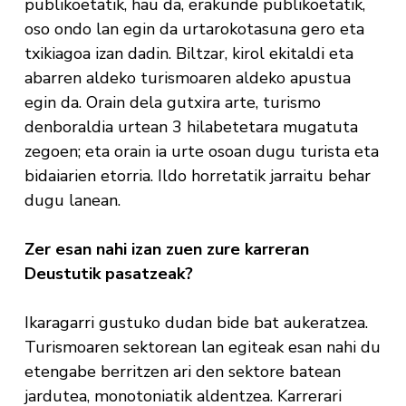
publikoetatik, hau da, erakunde publikoetatik,
oso ondo lan egin da urtarokotasuna gero eta
txikiagoa izan dadin. Biltzar, kirol ekitaldi eta
abarren aldeko turismoaren aldeko apustua
egin da. Orain dela gutxira arte, turismo
denboraldia urtean 3 hilabetetara mugatuta
zegoen; eta orain ia urte osoan dugu turista eta
bidaiarien etorria. Ildo horretatik jarraitu behar
dugu lanean.
Zer esan nahi izan zuen zure karreran
Deustutik pasatzeak?
Ikaragarri gustuko dudan bide bat aukeratzea.
Turismoaren sektorean lan egiteak esan nahi du
etengabe berritzen ari den sektore batean
jardutea, monotoniatik aldentzea. Karrerari