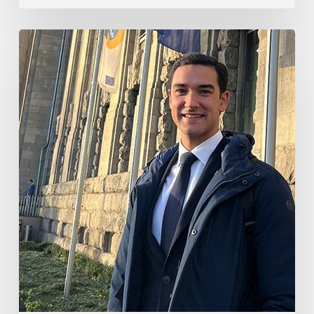
Guillermo
Rebollo
de
Garay