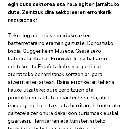
egin dute sektorea eta hala egiten jarraituko
dute. Zeintzuk dira sektorearen erronkarik
nagusienak?
Teknologia berriek munduko azken
bazterretaraino eraman gaituzte. Donostiako
badia, Guggenheim Museoa, Gasteizeko
Katedrala, Arabar Errioxako kopa bat ardo
edateko eta Estafeta kalean argazki bat
ateratzeko beharrizanak sortzen ari gara
atzerritarren artean. Baina erronketan lehena
hauxe litzateke: gure zerbitzuen eta
produktuen kalitatea mantentzea eta, ahal
izanez gero, hobetzea; eta herritarrak konturatu
daitezela zer onura dakarkion turismoak euskal
gizarteari. Herritarren eta turisten arteko
bizikidetza hobetzea ezinbestekoa da.