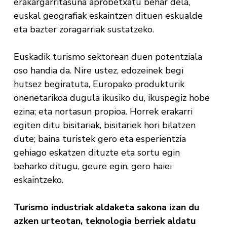
erakargarritasuna aprobetxatu behar dela,
euskal geografiak eskaintzen dituen eskualde
eta bazter zoragarriak sustatzeko.
Euskadik turismo sektorean duen potentziala
oso handia da. Nire ustez, edozeinek begi
hutsez begiratuta, Europako produkturik
onenetarikoa dugula ikusiko du, ikuspegiz hobe
ezina; eta nortasun propioa. Horrek erakarri
egiten ditu bisitariak, bisitariek hori bilatzen
dute; baina turistek gero eta esperientzia
gehiago eskatzen dituzte eta sortu egin
beharko ditugu, geure egin, gero haiei
eskaintzeko.
Turismo industriak aldaketa sakona izan du
azken urteotan, teknologia berriek aldatu