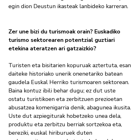
egin dion Deustun ikasteak lanbideko karreran.
Zer une bizi du turismoak orain? Euskadiko
turismo sektorearen potentzial guztiari
etekina ateratzen ari gatzaizkio?
Turisten eta bisitarien kopuruak aztertuta, esan
daiteke historiako unerik onenetariko batean
gaudela Euskal Herriko turismoaren sektorean.
Baina kontuz ibili behar dugu; ez dut uste
ostatu turistikoen eta zerbitzuen prezioetan
abusatzea komenigarria denik, abagunea ikusita.
Uste dut azpiegiturak hobetzeko unea dela,
produktu eta zerbitzu berriak sortzekoa eta,
bereziki, euskal hiriburuek duten