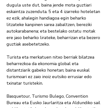
dugula uste dut, baina jende mota guztiari
eskaintza zuzenduta. 5 eta 4 izarreko hoteletan
ez ezik, ahalegin handiagoa egin beharko
litzateke kanpinen sarea zabaltzen, bereziki
autokarabanena; eta bestelako ostatu motak
ere jaso beharko lirateke, beharrizan eta bezero
guztiak asebetetzeko.
Turista eta merkatuen nitxo berriak bilatzea
beharrezkoa da ekonomia global eta
distantziarik gabeko honetan; baina euskal
turismoari ez zaio inoiz eutsiko errusiar edo
txinatar turistekin.
Basquetour, Turismo Bulego, Convention
Bureau eta Eusko Jaurlaritza eta Aldundiko sail