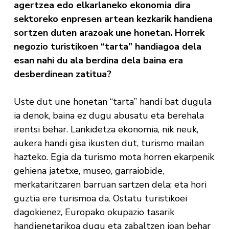
agertzea edo elkarlaneko ekonomia dira
sektoreko enpresen artean kezkarik handiena
sortzen duten arazoak une honetan. Horrek
negozio turistikoen “tarta” handiagoa dela
esan nahi du ala berdina dela baina era
desberdinean zatitua?
Uste dut une honetan “tarta” handi bat dugula
ia denok, baina ez dugu abusatu eta berehala
irentsi behar. Lankidetza ekonomia, nik neuk,
aukera handi gisa ikusten dut, turismo mailan
hazteko. Egia da turismo mota horren ekarpenik
gehiena jatetxe, museo, garraiobide,
merkataritzaren barruan sartzen dela; eta hori
guztia ere turismoa da. Ostatu turistikoei
dagokienez, Europako okupazio tasarik
handienetarikoa dugu eta zabaltzen joan behar