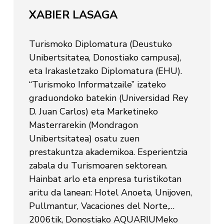
XABIER LASAGA
Turismoko Diplomatura (Deustuko
Unibertsitatea, Donostiako campusa),
eta Irakasletzako Diplomatura (EHU).
“Turismoko Informatzaile” izateko
graduondoko batekin (Universidad Rey
D. Juan Carlos) eta Marketineko
Masterrarekin (Mondragon
Unibertsitatea) osatu zuen
prestakuntza akademikoa. Esperientzia
zabala du Turismoaren sektorean.
Hainbat arlo eta enpresa turistikotan
aritu da lanean: Hotel Anoeta, Unijoven,
Pullmantur, Vacaciones del Norte,…
2006tik, Donostiako AQUARIUMeko