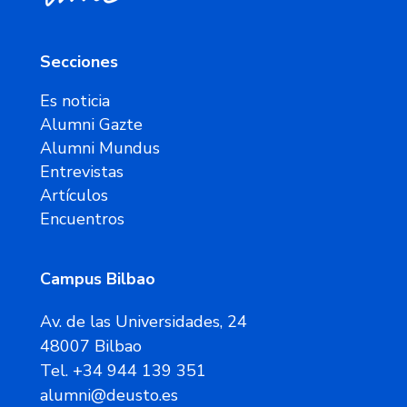
Secciones
Es noticia
Alumni Gazte
Alumni Mundus
Entrevistas
Artículos
Encuentros
Campus Bilbao
Av. de las Universidades, 24
48007 Bilbao
Tel. +34 944 139 351
alumni@deusto.es