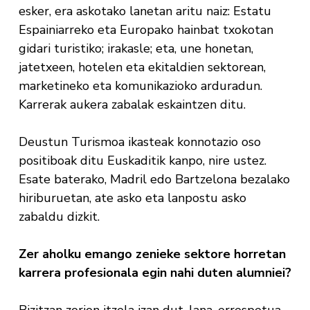
esker, era askotako lanetan aritu naiz: Estatu
Espainiarreko eta Europako hainbat txokotan
gidari turistiko; irakasle; eta, une honetan,
jatetxeen, hotelen eta ekitaldien sektorean,
marketineko eta komunikazioko arduradun.
Karrerak aukera zabalak eskaintzen ditu.
Deustun Turismoa ikasteak konnotazio oso
positiboak ditu Euskaditik kanpo, nire ustez.
Esate baterako, Madril edo Bartzelona bezalako
hiriburuetan, ate asko eta lanpostu asko
zabaldu dizkit.
Zer aholku emango zenieke sektore horretan
karrera profesionala egin nahi duten alumniei?