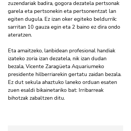
zuzendariak badira, gogora dezatela pertsonak
garela eta pertsonekin eta pertsonentzat lan
egiten dugula. Ez izan oker egiteko beldurrik:
sarritan 10 gauza egin eta 2 baino ez dira ondo
ateratzen.
Eta amaitzeko, lanbidean profesional handiak
izateko zoria izan dezatela, nik izan dudan
bezala, Vicente Zaragüeta Aquariumeko
presidente hilberriarekin gertatu zaidan bezala.
Ez dut sekula ahaztuko laneko orduan esaten
zuen esaldi bikainetariko bat: Irribarreak
bihotzak zabaltzen ditu.