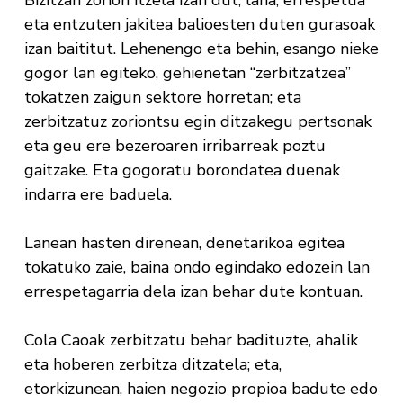
Bizitzan zorion itzela izan dut, lana, errespetua
eta entzuten jakitea balioesten duten gurasoak
izan baititut. Lehenengo eta behin, esango nieke
gogor lan egiteko, gehienetan “zerbitzatzea”
tokatzen zaigun sektore horretan; eta
zerbitzatuz zoriontsu egin ditzakegu pertsonak
eta geu ere bezeroaren irribarreak poztu
gaitzake. Eta gogoratu borondatea duenak
indarra ere baduela.
Lanean hasten direnean, denetarikoa egitea
tokatuko zaie, baina ondo egindako edozein lan
errespetagarria dela izan behar dute kontuan.
Cola Caoak zerbitzatu behar badituzte, ahalik
eta hoberen zerbitza ditzatela; eta,
etorkizunean, haien negozio propioa badute edo