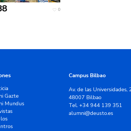
38
0
ones
Campus Bilbao
icia
Av. de las Universidades, 
i Gazte
48007 Bilbao
ni Mundus
Tel. +34 944 139 351
vistas
alumni@deusto.es
ulos
ntros