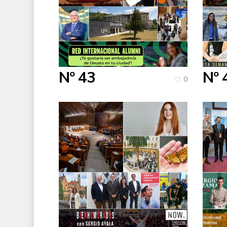
Nº 43
Nº 
0