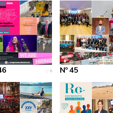
46
Nº 45
0