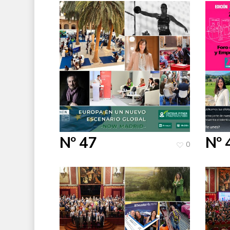
Nº 47
Nº 
0