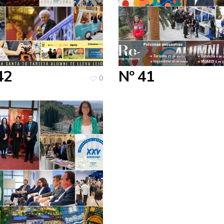
42
Nº 41
0