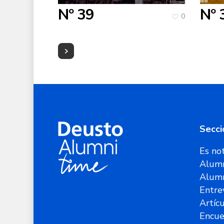
Nº 39
Nº 
0
Secci
Es not
Alumn
Alum
Entre
Artíc
Encue