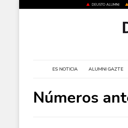
Skip
DEUSTO ALUMNI
to
main
content
ES NOTICIA
ALUMNI GAZTE
Números ant