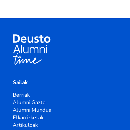
Sailak
Berriak
Alumni Gazte
Alumni Mundus
Elkarrizketak
Artikuloak