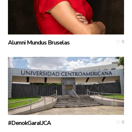
Alumni Mundus Bruselas
0
#DenokGaraUCA
0