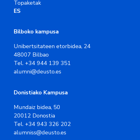
Topaketak
ES
Bilboko kampusa
Unibertsitateen etorbidea, 24
48007 Bilbao
Tel. +34 944 139 351
alumni@deusto.es
Donistiako Kampusa
Mundaiz bidea, 50
20012 Donostia
Tel. +34 943 326 202
alumniss@deusto.es