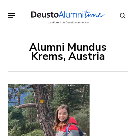
Skip
to
Menu
sear
main
content
Alumni Mundus
Krems, Austria