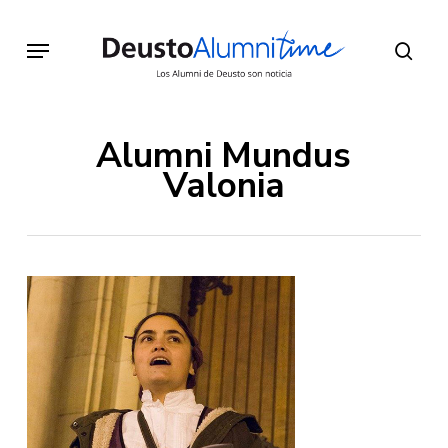
Skip
to
Menu
sear
main
content
Alumni Mundus
Valonia